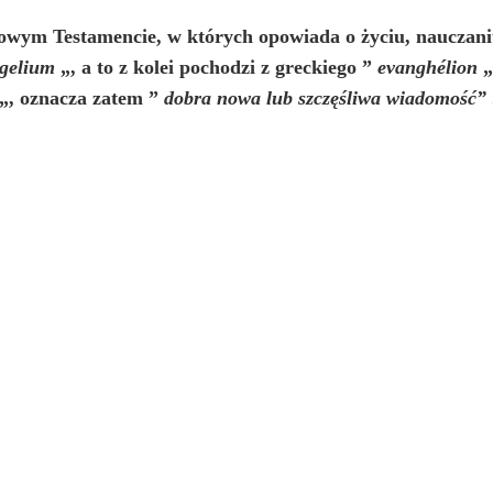
owym Testamencie, w których opowiada o życiu, nauczani
gelium
„, a to z kolei pochodzi z greckiego ”
evanghélion
„
„, oznacza zatem ”
dobra
nowa lub szczęśliwa wiadomość”