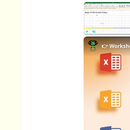
P
U
👉 Workshe
l
n
a
m
y
u
t
e