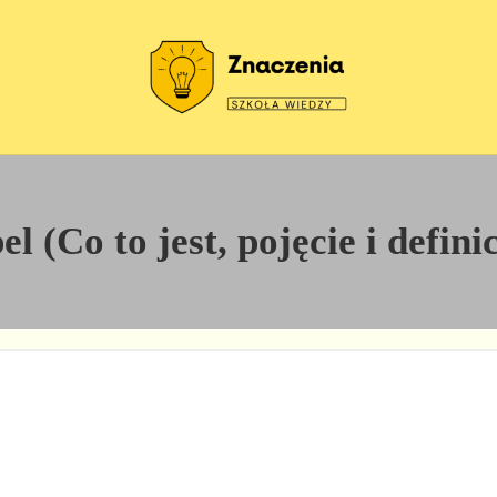
Szkoła wiedzy
Znaczenia
l (Co to jest, pojęcie i defini