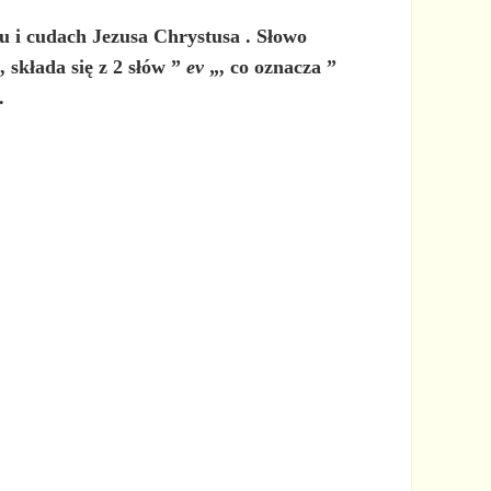
u i cudach Jezusa Chrystusa
. Słowo
, składa się z 2 słów ”
ev
„, co oznacza ”
.