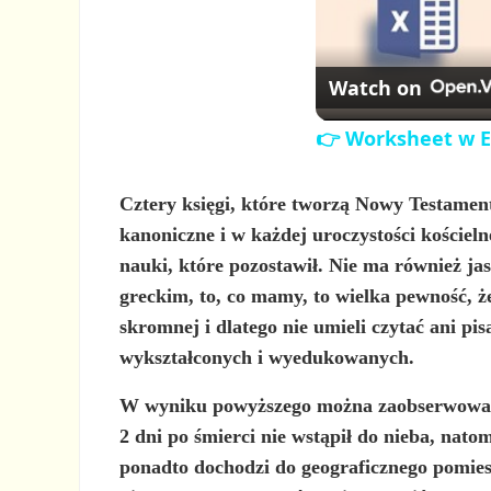
Watch on
👉 Worksheet w Ex
Cztery księgi, które tworzą Nowy Testamen
kanoniczne
i w każdej uroczystości kościeln
nauki, które pozostawił. Nie ma również ja
greckim, to, co mamy, to wielka pewność, ż
skromnej i dlatego nie umieli czytać ani pi
wykształconych i wyedukowanych.
W wyniku powyższego można zaobserwować w 
2 dni po śmierci nie wstąpił do nieba, nat
ponadto dochodzi do geograficznego pomiesza