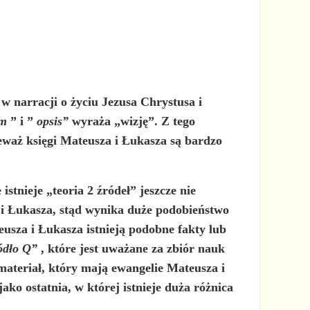
w narracji o życiu Jezusa Chrystusa i
em
” i ”
opsis”
wyraża „wizję”. Z tego
ieważ księgi Mateusza i Łukasza są bardzo
 istnieje
„teoria 2 źródeł”
jeszcze nie
 i Łukasza, stąd wynika duże podobieństwo
eusza i Łukasza istnieją podobne fakty lub
ódło Q”
, które jest uważane za zbiór nauk
 materiał, który mają ewangelie Mateusza i
ko ostatnia, w której istnieje duża różnica