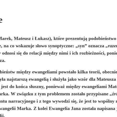
e
arek, Mateusz i Łukasz), które prezentują podobieństwo 
, na co wskazuje słowo synoptyczne: „syn” oznacza
„raz
odnosi się do relacji między nimi i ich rozbieżności, pon
za.
ieństw między ewangeliami powstało kilka teorii, obecnie
ła najstarszą ewangelią i służyła jako wzór dla Mateusza
ie jest do końca słuszny, ponieważ między ewangeliami Mat
Marka. W związku z tym problemem zostało przypisane
„źr
ntu narracyjnego i z tego wywodzi się, że jest to wspólny
angelii Marka. Z kolei Ewangelia Jana została napisana ja
ii.