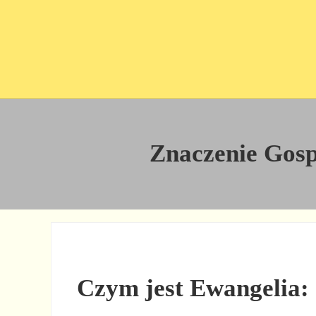
Przejdź do treści
Skip to site footer
Znaczenie Gospe
Czym jest Ewangelia: