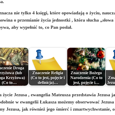
a.
znacza nie tylko 4 księgi, które opowiadają o życiu, naucz
owina o przemianie życia jednostki
, która słucha „słowa
ywa, aby wypełnić to, co Pan posłał.
aczenie Droga
rzyżowa (lub
Znaczenie Religia
Znaczenie Bożego
ga Krzyżowa)
(Co to jest, pojęcie i
Narodzenia (Co to
Zma
(Co to…
definicja)…
jest, pojęcie i…
Jezu
a życie Jezusa
, ewangelia Mateusza przedstawia Jezusa j
podobnie w ewangelii Łukasza możemy obserwować Jezusa 
yny Jezusa, jak również jego śmierć i zmartwychwstanie, 