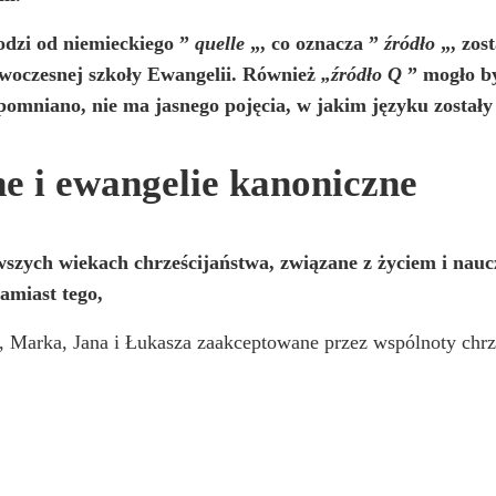
dzi od niemieckiego ”
quelle
„, co oznacza ”
źródło
„, zos
owoczesnej szkoły Ewangelii. Również
„źródło Q
” mogło by
omniano, nie ma jasnego pojęcia, w jakim języku zostały 
e i ewangelie kanoniczne
szych wiekach chrześcijaństwa, związane z życiem i naucz
amiast tego,
 Marka, Jana i Łukasza zaakceptowane przez wspólnoty chrze