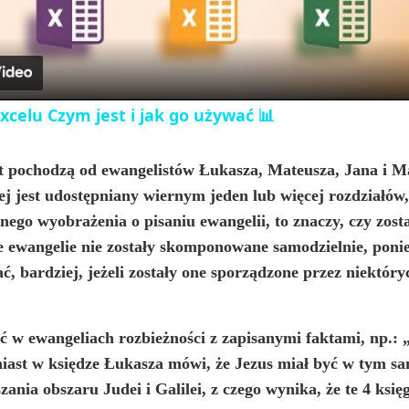
a
y
celu Czym jest i jak go używać 📊
V
t pochodzą od ewangelistów Łukasza, Mateusza, Jana i Ma
ej jest udostępniany wiernym jeden lub więcej rozdziałów
i
snego wyobrażenia o pisaniu ewangelii, to znaczy, czy zos
e ewangelie nie zostały skomponowane samodzielnie, ponie
d
sać, bardziej, jeżeli zostały one sporządzone przez niektó
e
ewangeliach rozbieżności z zapisanymi faktami, np.: „w
o
omiast w księdze Łukasza mówi, że Jezus miał być w tym s
nia obszaru Judei i Galilei, z czego wynika, że te 4 księ