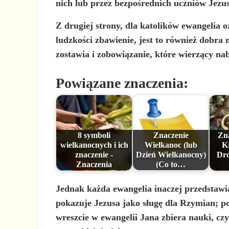
nich lub przez bezpośrednich uczniów Jezus
Z drugiej strony, dla katolików ewangelia o
ludzkości zbawienie, jest to również
dobra n
zostawia i zobowiązanie, które wierzący nab
Powiązane znaczenia:
8 symboli
Znaczenie
Zn
wielkanocnych i ich
Wielkanoc (lub
K
znaczenie -
Dzień Wielkanocny)
Dro
Znaczenia
(Co to…
Jednak
każda ewangelia inaczej przedstawi
pokazuje Jezusa jako sługę dla Rzymian; 
wreszcie w ewangelii Jana zbiera nauki, cz