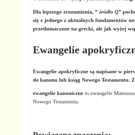
Dla lepszego zrozumienia, ”
źródło Q”
pocho
się z jednego z aktualnych fundamentów n
przetłumaczone na grecki, ale jak wyżej wsp
Ewangelie apokryficzn
Ewangelie apokryficzne
są napisane w pierw
do kanonu lub ksiąg Nowego Testamentu. Z
ewangelie kanoniczne
to ewangelie Mateusza,
Nowego Testamentu.
Powiązane znaczenia: