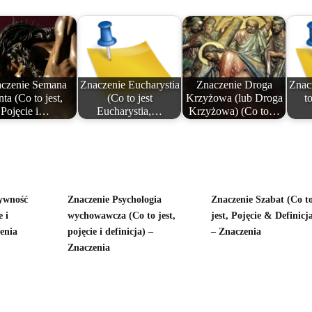
czenie Semana
Znaczenie Eucharystia
Znaczenie Droga
Znac
nta (Co to jest,
(Co to jest
Krzyżowa (lub Droga
to
Pojęcie i…
Eucharystia,…
Krzyżowa) (Co to…
ywność
Znaczenie Psychologia
Znaczenie Szabat (Co t
e i
wychowawcza (Co to jest,
jest, Pojęcie & Definicj
zenia
pojęcie i definicja) –
– Znaczenia
Znaczenia