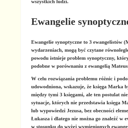
wszystkich ludzi.
Ewangelie synoptyczn
Ewangelie synoptyczne to 3 ewangelistów (M
wydarzeniach, mogą być czytane równolegle
powodu istnieje problem synoptyczny, który 
podobne w porównaniu z ewangelią Mateus
W celu rozwiązania problemu różnic i podob
udowodniona, wskazuje, że księga Marka by
między tymi 3 księgami, ale ten postulat n
sytuacje, których nie przedstawia księga 
lub wypowiedzi Jezusa, bez obecności eleme
Łukasza i dlatego nie można go znaleźć w ew
w stosunku do wyżej wymienionych ewangel