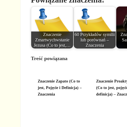
Znaczenie
60 Przykładów symilii
Zna
Zmartwychwstanie
lub porównań –
Sa
Jezusa (Co to jest,…
Znaczenia
Treść powiązana
Znaczenie Zapato (Co to
Znaczenie Proakt
jest, Pojęcie i Definicja) –
(Co to jest, pojęci
Znaczenia
definicja) – Znac