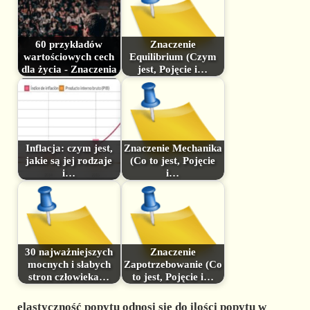
60 przykładów
Znaczenie
wartościowych cech
Equilibrium (Czym
dla życia - Znaczenia
jest, Pojęcie i…
Inflacja: czym jest,
Znaczenie Mechanika
jakie są jej rodzaje
(Co to jest, Pojęcie
i…
i…
30 najważniejszych
Znaczenie
mocnych i słabych
Zapotrzebowanie (Co
stron człowieka…
to jest, Pojęcie i…
elastyczność popytu
odnosi się do ilości popytu w