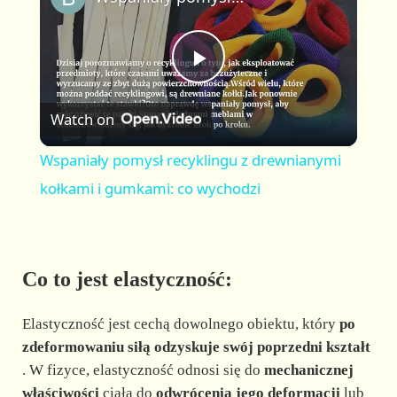
a
m
l
y
u
l
t
s
P
e
c
r
Watch on
e
l
e
Wspaniały pomysł recyklingu z drewnianymi
n
a
kołkami i gumkami: co wychodzi
y
Co to jest elastyczność:
V
Elastyczność jest cechą dowolnego obiektu, który
po
i
zdeformowaniu siłą odzyskuje swój poprzedni kształt
. W fizyce, elastyczność odnosi się do
mechanicznej
właściwości
ciała do
odwrócenia jego deformacji
lub