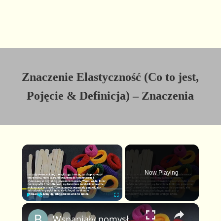
Znaczenie Elastyczność (Co to jest,
Pojęcie & Definicja) – Znaczenia
×
Now Playing
×
P
U
F
Wspaniały pomysł recyklingu z drewnianymi kołkami i gumkami: co wychodzi
l
n
u