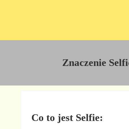
Przejdź do treści
Skip to site footer
Znaczenie Selfi
Co to jest Selfie: