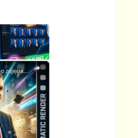
×
AI Video Generator: stwórz profesjonalne kinowe wideo z jednego zdjęcia i jednego promptu