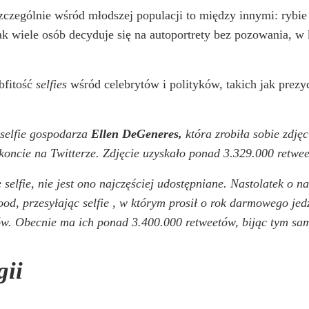
zczególnie wśród młodszej populacji to między innymi: rybie
k wiele osób decyduje się na autoportrety bez pozowania, w 
bfitość
selfies
wśród celebrytów i polityków, takich jak pre
 selfie gospodarza
Ellen DeGeneres,
która zrobiła sobie zdję
koncie na Twitterze. Zdjęcie uzyskało ponad 3.329.000 retwe
 selfie, nie jest ono najczęściej udostępniane. Nastolatek o 
ood, przesyłając
selfie
, w którym prosił o rok darmowego jed
ów. Obecnie ma ich ponad 3.400.000 retweetów, bijąc tym sa
gii