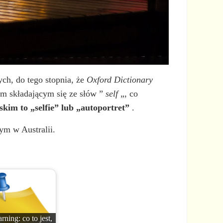
h, do tego stopnia, że
Oxford Dictionary
em składającym się ze słów ”
self
„, co
kim to „selfie” lub „autoportret”
.
ym w Australii.
arning: co to jest,