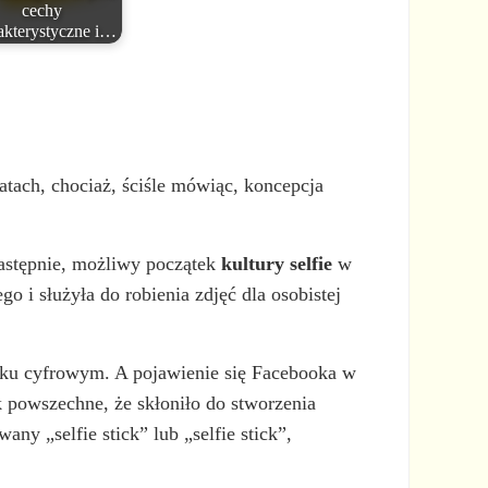
cechy
akterystyczne i…
atach, chociaż, ściśle mówiąc, koncepcja
Następnie, możliwy początek
kultury selfie
w
o i służyła do robienia zdjęć dla osobistej
ku cyfrowym. A pojawienie się Facebooka w
ak powszechne, że skłoniło do stworzenia
any „selfie stick” lub „selfie stick”,