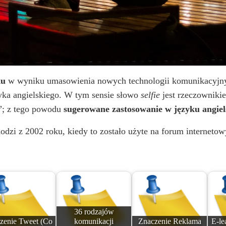
ku
w wyniku umasowienia nowych technologii komunikacyjnyc
yka angielskiego. W tym sensie słowo
selfie
jest rzeczowniki
a”; z tego powodu
sugerowane zastosowanie w języku angiels
dzi z 2002 roku, kiedy to zostało użyte na forum internetow
36 rodzajów
zenie Tweet (Co
komunikacji
Znaczenie Reklama
E-le