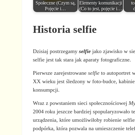
Społeczne (Czym są,
Elementy komunikacji
to
Pojęcie i…
(Co to jest, pojęcie i…
Historia selfie
Dzisiaj postrzegamy
selfie
jako zjawisko w sie
selfie jest tak stara jak aparaty fotograficzne.
Pierwsze zarejestrowane
selfie
to autoportret 
XX wieku jest śledzony w foto-budce, kabinie z
konsumpcji.
Wraz z powstaniem sieci społecznościowej
My
2004 roku jeszcze bardziej spopularyzowało te
urządzenia, które umożliwiłoby robienie self
podpórka, która pozwala na umieszczenie tele