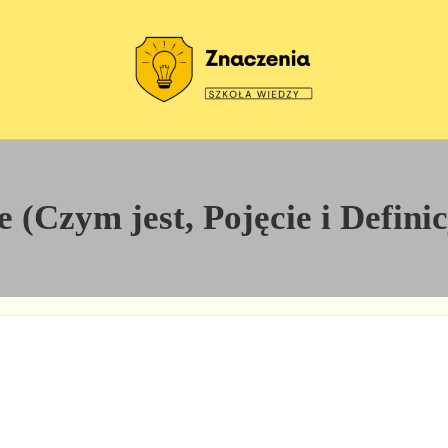
Szkoła wiedzy
Znaczenia
e (Czym jest, Pojęcie i Defini