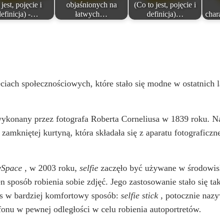
 jest, pojęcie i
objaśnionych na
(Co to jest, pojęcie i
definicja) -…
łatwych…
definicja)…
char
ciach społecznościowych, które stało się modne w ostatnich l
wykonany przez fotografa Roberta Corneliusa w 1839 roku. 
amkniętej kurtyną, która składała się z aparatu fotograficzneg
Space
, w 2003 roku,
selfie
zaczęło być używane w środowis
n sposób robienia sobie zdjęć. Jego zastosowanie stało się t
ies w bardziej komfortowy sposób:
selfie stick
, potocznie nazyw
fonu w pewnej odległości w celu robienia autoportretów.