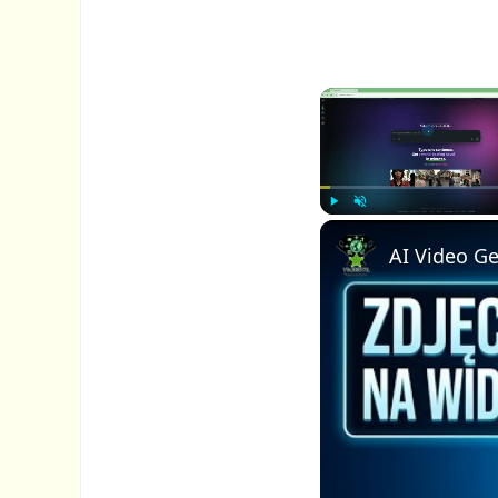
P
U
l
n
a
m
y
u
t
e