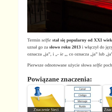
Termin
selfie
stał się popularny od XXI wie
uznał go za
słowo roku 2013
i włączył do jęz
oznacza „ja”, i „-
ie
„, co oznacza „ja” lub „j
Pierwsze odnotowane użycie słowa
selfie
pocho
Powiązane znaczenia:
Znaczenie Sieci
Znac