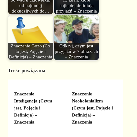
50 wad u człowieka:
15 zdań, które
od najmniej
najlepiej definiują
dokuczliwych do…
przyjaźń – Znaczenia
Znaczenie Gozo (Co
Odkryj, czym jest
to jest, Pojęcie i
przyjaźń w 7 obrazach
Definicja) – Znaczenia
– Znaczenia
Treść powiązana
Znaczenie
Znaczenie
Inteligencja (Czym
Neokolonializm
jest, Pojęcie i
(Czym jest, Pojęcie i
Definicja) –
Definicja) –
Znaczenia
Znaczenia