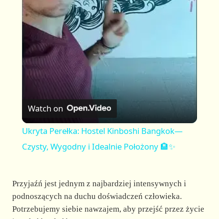
l
a
y
V
Watch on
i
Ukryta Perełka: Hostel Kinboshi Bangkok—
Czysty, Wygodny i Idealnie Położony 🏨✨
d
Przyjaźń jest jednym z najbardziej intensywnych i
e
podnoszących na duchu doświadczeń człowieka.
Potrzebujemy siebie nawzajem, aby przejść przez życie
o