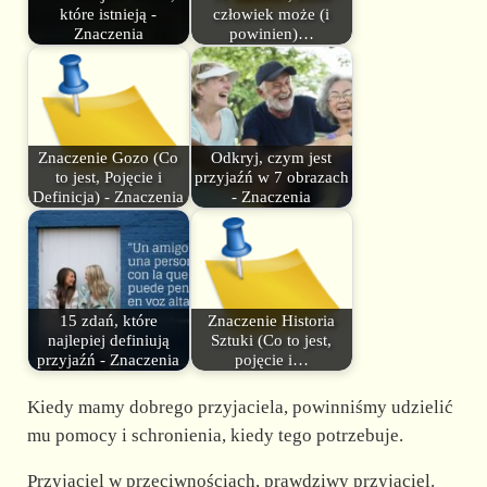
które istnieją -
człowiek może (i
Znaczenia
powinien)…
Znaczenie Gozo (Co
Odkryj, czym jest
to jest, Pojęcie i
przyjaźń w 7 obrazach
Definicja) - Znaczenia
- Znaczenia
15 zdań, które
Znaczenie Historia
najlepiej definiują
Sztuki (Co to jest,
przyjaźń - Znaczenia
pojęcie i…
Kiedy mamy dobrego przyjaciela, powinniśmy udzielić
mu pomocy i schronienia, kiedy tego potrzebuje.
Przyjaciel w przeciwnościach, prawdziwy przyjaciel.