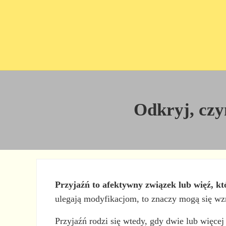
Przejdź do treści
Skip to site footer
Odkryj, czy
Przyjaźń to afektywny związek lub więź, k
ulegają modyfikacjom, to znaczy mogą się wz
Przyjaźń rodzi się wtedy, gdy dwie lub więcej