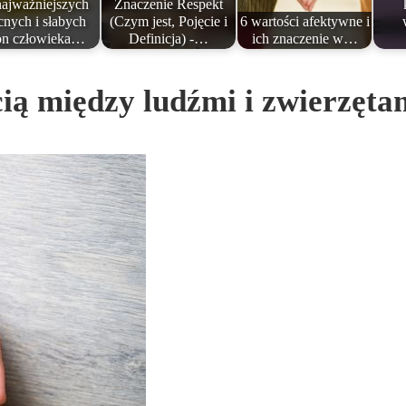
najważniejszych
Znaczenie Respekt
nych i słabych
(Czym jest, Pojęcie i
6 wartości afektywne i
ron człowieka…
Definicja) -…
ich znaczenie w…
ścią między ludźmi i zwierzę