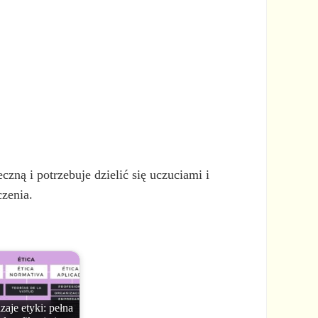
czną i potrzebuje dzielić się uczuciami i
czenia.
aje etyki: pełna