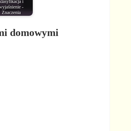
klasyfikacja i
wyjaśnienie -
Znaczenia
tami domowymi