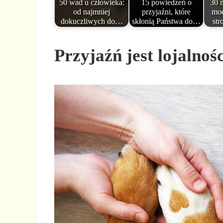
50 wad u człowieka:
15 powiedzeń o
30 
od najmniej
przyjaźni, które
moc
dokuczliwych do…
skłonią Państwa do…
st
Przyjaźń jest lojalno