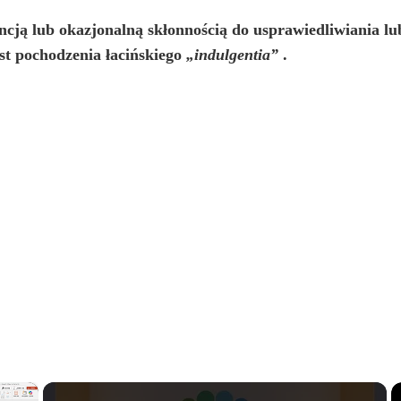
encją lub okazjonalną skłonnością do usprawiedliwiania l
st pochodzenia łacińskiego
„indulgentia”
.
×