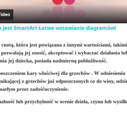
a
y
to jest SmartArt Łatwe wstawianie diagramów!
V
cnotą, która jest powiązana z innymi wartościami, takimi 
 pozwalają jej znosić, akceptować i wybaczać działania lu
i
ia jej dziecka, posiada nadmierną pobłażliwość.
d
uszczeniem kary właściwej dla grzechów
. W odniesieniu
ikającej z grzechów już odpuszczonych co do winy, udzie
e
zmarłym przez zadośćuczynienie.
nalność lub przychylność w ocenie dzieła, czynu lub wysiłk
o