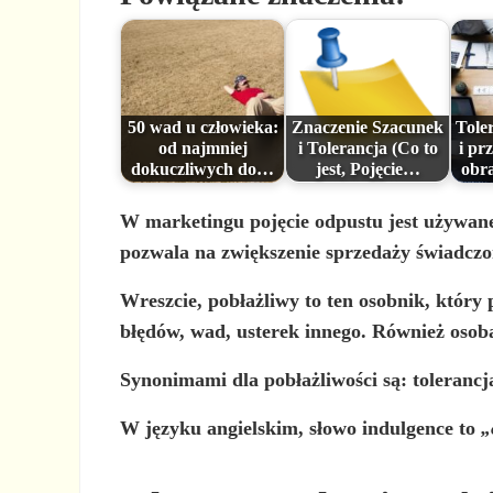
50 wad u człowieka:
Znaczenie Szacunek
Toler
od najmniej
i Tolerancja (Co to
i pr
dokuczliwych do…
jest, Pojęcie…
obra
W marketingu
pojęcie odpustu jest używan
pozwala na zwiększenie sprzedaży świadczo
Wreszcie,
pobłażliwy
to ten osobnik, który
błędów, wad, usterek innego. Również osoba
Synonimami dla pobłażliwości są:
tolerancj
W języku angielskim,
słowo indulgence to
„