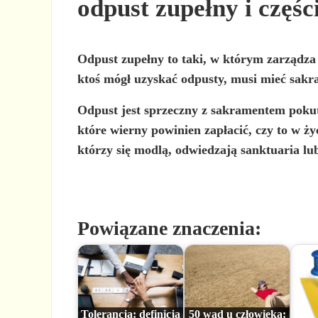
odpust zupełny i częś
Odpust zupełny
to taki, w którym zarządza 
ktoś mógł uzyskać odpusty, musi mieć sakra
Odpust jest sprzeczny z sakramentem pokut
które wierny powinien zapłacić, czy to w ż
którzy się modlą, odwiedzają sanktuaria lub
Powiązane znaczenia:
Tolerancja: definicja
50 wad u człowieka: