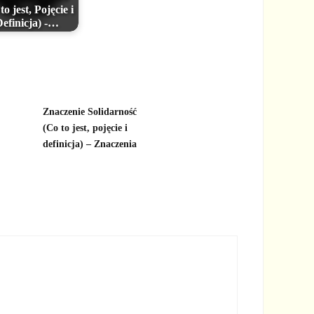
to jest, Pojęcie i
efinicja) -…
Znaczenie Solidarność
(Co to jest, pojęcie i
definicja) – Znaczenia