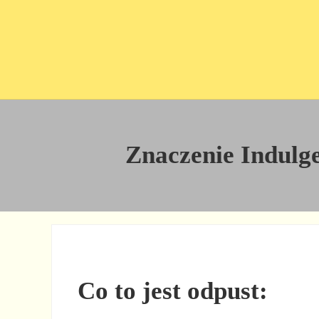
Przejdź do treści
Skip to site footer
Znaczenie Indulgen
Co to jest odpust: