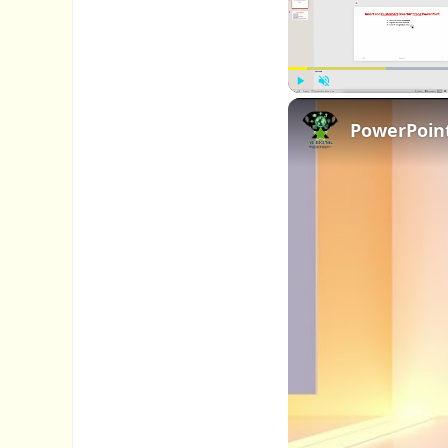
P
U
PowerPoint
l
n
a
m
y
u
t
e