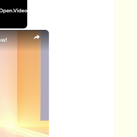
×
ów!