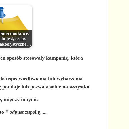
ania naukowe:
 to jest, cechy
akterystyczne…
ten sposób stosowały kampanię, która
 do usprawiedliwiania lub wybaczania
ę poddaje lub pozwala sobie na wszystko.
e, między innymi.
 to ”
odpust zupełny
„.