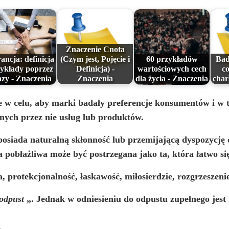
Znaczenie Cnota
ancja: definicja
(Czym jest, Pojęcie i
60 przykładów
Bad
zykłady poprzez
Definicja) -
wartościowych cech
co
zy - Znaczenia
Znaczenia
dla życia - Znaczenia
char
e w celu, aby marki badały preferencje konsumentów i w 
nych przez nie usług lub produktów.
 posiada naturalną skłonność lub przemijającą dyspozycję
 pobłażliwa może być postrzegana jako ta, która łatwo si
a, protekcjonalność, łaskawość, miłosierdzie, rozgrzeszeni
odpust
„. Jednak w odniesieniu do odpustu zupełnego jest