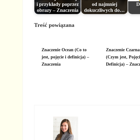
i przykłady poprzez
od najmniej
D
obrazy – Znaczenia
dokuczliwych do…
Treść powiązana
Znaczenie Ocean (Co to
Znaczenie Czarn
jest, pojęcie i definicja) –
(Czym jest, Pojęci
Znaczenia
Definicja) – Znac