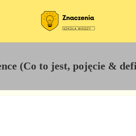
Szkoła wiedzy
Znaczenia
ce (Co to jest, pojęcie & def