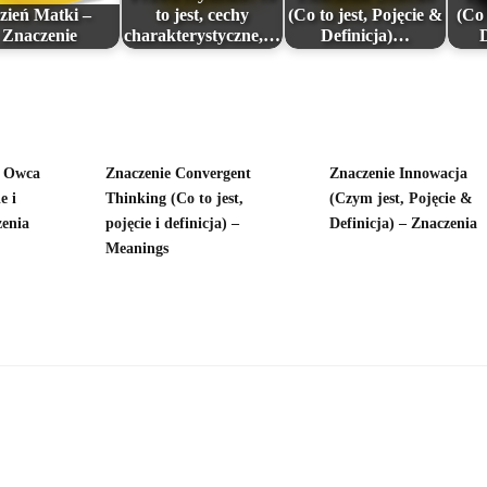
zień Matki –
to jest, cechy
(Co to jest, Pojęcie &
(Co 
Znaczenie
charakterystyczne,…
Definicja)…
D
a Owca
Znaczenie Convergent
Znaczenie Innowacja
e i
Thinking (Co to jest,
(Czym jest, Pojęcie &
zenia
pojęcie i definicja) –
Definicja) – Znaczenia
Meanings