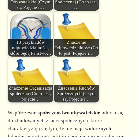
Obywatelskie (Czym
Społecznej (Co to jest,
są, Pojęcie i…
…
13 przykładów
Znaczenie
odpowiedzialności,
Odpowiedzialność (Co
które będą Państwo…
to jest, Pojęcie i…
Znaczenie Organizacja
Znaczenie Ruchów
społeczna (Co to jest,
Społecznych (Czym
pojęcie…
są, Pojęcie i…
Współczesne
społeczeństwo obywatelskie
odnosi się
do zbudowanych z sieci społecznych, które
charakteryzują się tym, że nie mają widocznych
liderów, przestrzeń, w której podejmowane są decyzje