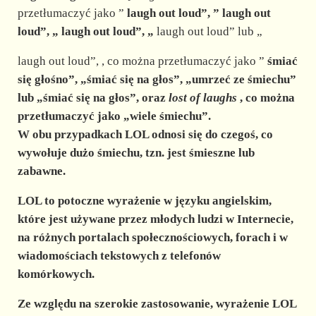
przetłumaczyć jako ”
laugh out loud”, ”
laugh out
loud”, „
laugh out loud”, „
laugh out loud” lub „
laugh out loud”, , co można przetłumaczyć jako ”
śmiać
się głośno”, „śmiać się na głos”, „umrzeć ze śmiechu”
lub „śmiać się na głos”, oraz
lost of laughs
, co można
przetłumaczyć jako „wiele śmiechu”.
W obu przypadkach LOL odnosi się do czegoś, co
wywołuje dużo śmiechu, tzn. jest śmieszne lub
zabawne.
LOL to potoczne wyrażenie w języku angielskim,
które jest używane przez młodych ludzi w Internecie,
na różnych portalach społecznościowych, forach i w
wiadomościach tekstowych z telefonów
komórkowych.
Ze względu na szerokie zastosowanie, wyrażenie LOL