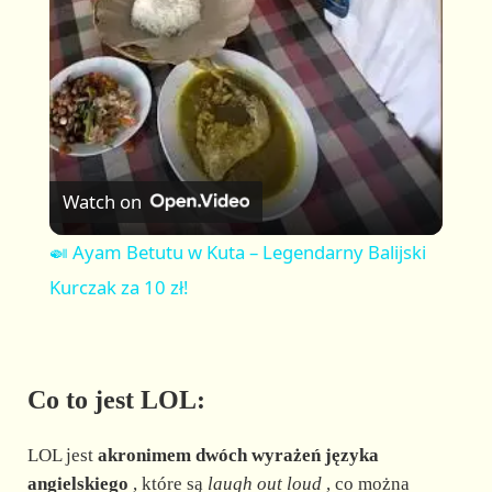
a
y
V
Watch on
i
🍛 Ayam Betutu w Kuta – Legendarny Balijski
Kurczak za 10 zł!
d
e
Co to jest LOL:
o
LOL jest
akronimem dwóch wyrażeń języka
angielskiego
, które są
laugh out loud
, co można