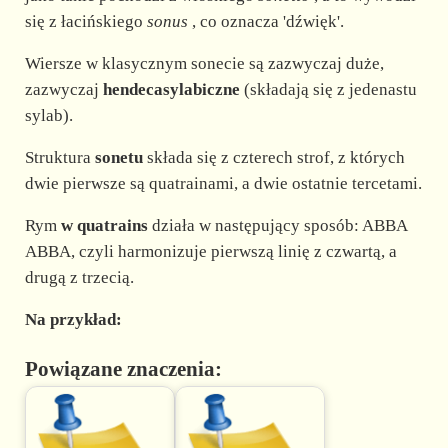
d
się z łacińskiego
sonus
, co oznacza 'dźwięk'.
e
Wiersze w klasycznym sonecie są zazwyczaj duże,
zazwyczaj
hendecasylabiczne
(składają się z jedenastu
sylab).
o
Struktura
sonetu
składa się z czterech strof, z których
dwie pierwsze są quatrainami, a dwie ostatnie tercetami.
Rym
w quatrains
działa w następujący sposób: ABBA
ABBA, czyli harmonizuje pierwszą linię z czwartą, a
drugą z trzecią.
Na przykład:
Powiązane znaczenia: