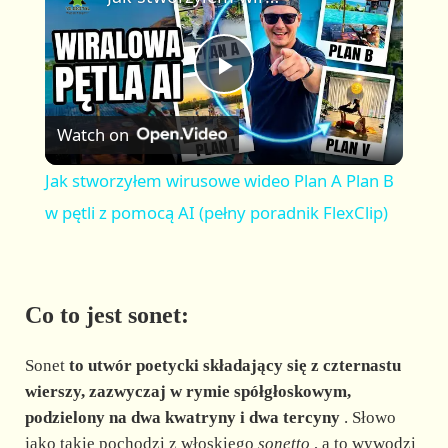
a
m
l
y
u
l
t
s
P
e
c
r
Watch on
e
l
e
Jak stworzyłem wirusowe wideo Plan A Plan B
n
a
w pętli z pomocą AI (pełny poradnik FlexClip)
y
Co to jest sonet:
V
Sonet
to utwór poetycki składający się z czternastu
i
wierszy, zazwyczaj w rymie spółgłoskowym,
podzielony na dwa kwatryny i dwa tercyny
. Słowo
jako takie pochodzi z włoskiego
sonetto
, a to wywodzi