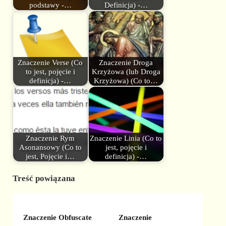
podstawy -…
Definicja) -…
Znaczenie Verse (Co
Znaczenie Droga
to jest, pojęcie i
Krzyżowa (lub Droga
definicja) -…
Krzyżowa) (Co to…
Znaczenie Rym
Znaczenie Linia (Co to
Asonansowy (Co to
jest, pojęcie i
jest, Pojęcie i…
definicja) -…
Treść powiązana
Znaczenie Obfuscate
Znaczenie