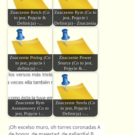
Znaczenie Reich (Co
Znaczenie Rym (Co to
to jest, Pojęcie &
jest, Pojęcie i
Definicja) -…
Definicja) - Znaczenia
Znaczenie Prolog (Co
Znaczenie Power
to jest, pojęcie i
Source (Co to jest,
definicja) -…
Pojęcie &…
Znaczenie Rym
Znaczenie Strofa (Co
Asonansowy (Co to
to jest, Pojęcie i
jest, Pojęcie i…
Definicja) -…