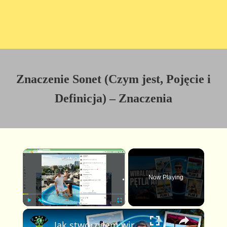
Znaczenie Sonet (Czym jest, Pojęcie i
Definicja) – Znaczenia
×
Now Playing
×
P
U
F
Jak stworzyłem wirusowe wideo Plan A Plan B w pętli z pomocą AI (pełny poradnik FlexClip)
l
n
u