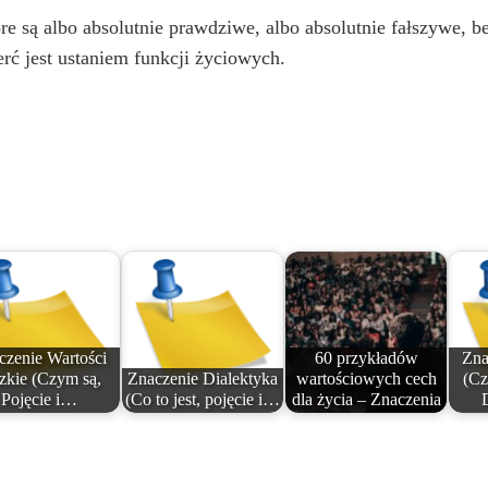
re są albo absolutnie prawdziwe, albo absolutnie fałszywe, b
ierć jest ustaniem funkcji życiowych.
czenie Wartości
60 przykładów
Zna
zkie (Czym są,
Znaczenie Dialektyka
wartościowych cech
(Cz
Pojęcie i…
(Co to jest, pojęcie i…
dla życia – Znaczenia