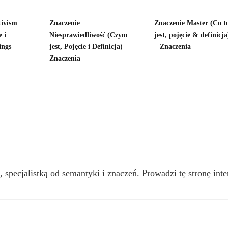
tivism
Znaczenie
Znaczenie Master (Co t
e i
Niesprawiedliwość (Czym
jest, pojęcie & definicja
ings
jest, Pojęcie i Definicja) –
– Znaczenia
Znaczenia
, specjalistką od semantyki i znaczeń. Prowadzi tę stronę inte