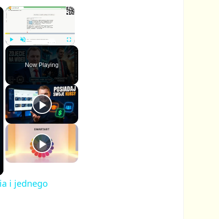
×
×
P
U
F
l
n
u
Now Playing
a
m
l
y
u
l
t
s
e
c
r
e
e
n
ia i jednego