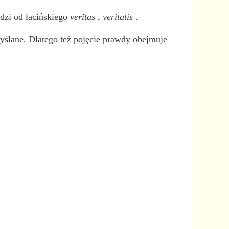
odzi od łacińskiego
verĭtas
,
veritātis
.
yślane. Dlatego też pojęcie prawdy obejmuje