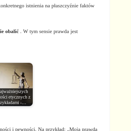
konkretnego istnienia na płaszczyźnie faktów
ie obalić
. W tym sensie prawda jest
najważniejszych
ości etycznych z
rzykładami -…
zności i pewności. Na przykład: „Moją prawdą