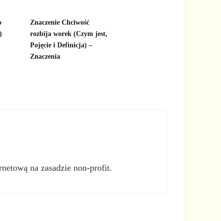
o
Znaczenie Chciwość
)
rozbija worek (Czym jest,
Pojęcie i Definicja) –
Znaczenia
rnetową na zasadzie non-profit.