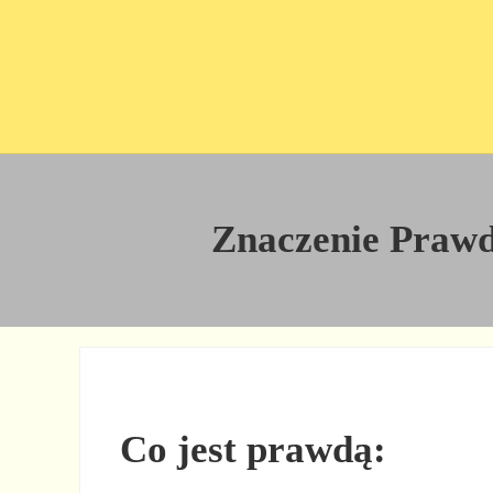
Przejdź do treści
Skip to site footer
Znaczenie Prawdy
Co jest prawdą: