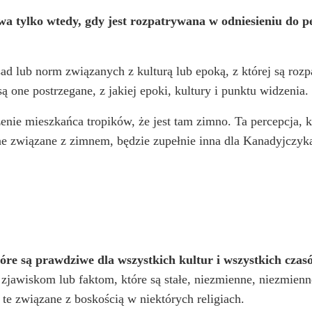
iwa tylko wtedy, gdy jest rozpatrywana w odniesieniu do 
ad lub norm związanych z kulturą lub epoką, z której są ro
są one postrzegane, z jakiej epoki, kultury i punktu widzenia.
zenie mieszkańca tropików, że jest tam zimno. Ta percepcja,
e związane z zimnem, będzie zupełnie inna dla Kanadyjczyka
tóre są prawdziwe dla wszystkich kultur i wszystkich czas
zjawiskom lub faktom, które są stałe, niezmienne, niezmienne
te związane z boskością w niektórych religiach.