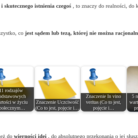
V
 i skutecznego istnienia czegoś
, to znaczy do realności, do 
i
szystko, co
jest sądem lub tezą, której nie można racjonaln
d
e
o
11 rodzajów
odstawowych
Znaczenie In vino
5 
rtości w życiu
Znaczenie Uczciwość
veritas (Co to jest,
wart
połecznym…
(Co to jest, pojęcie i…
pojęcie i…
p
ież do
wierności idei
, do absolutnego przekonania o jej słus