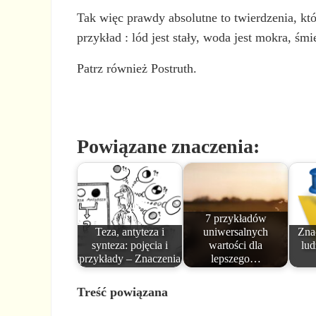
Tak więc prawdy absolutne to twierdzenia, któ
przykład : lód jest stały, woda jest mokra, śm
Patrz również Postruth.
Powiązane znaczenia:
7 przykładów
Teza, antyteza i
uniwersalnych
Zna
synteza: pojęcia i
wartości dla
lud
przykłady – Znaczenia
lepszego…
Treść powiązana