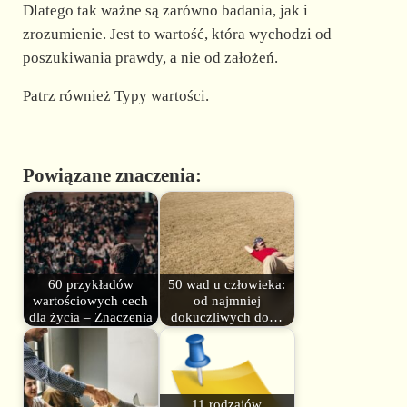
Dlatego tak ważne są zarówno badania, jak i
zrozumienie. Jest to wartość, która wychodzi od
poszukiwania prawdy, a nie od założeń.
Patrz również Typy wartości.
Powiązane znaczenia:
60 przykładów
50 wad u człowieka:
wartościowych cech
od najmniej
dla życia – Znaczenia
dokuczliwych do…
11 rodzajów