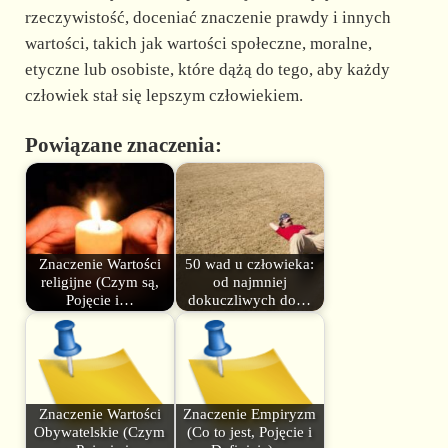
rzeczywistość, doceniać znaczenie prawdy i innych
wartości, takich jak wartości społeczne, moralne,
etyczne lub osobiste, które dążą do tego, aby każdy
człowiek stał się lepszym człowiekiem.
Powiązane znaczenia:
Znaczenie Wartości
50 wad u człowieka:
religijne (Czym są,
od najmniej
Pojęcie i…
dokuczliwych do…
Znaczenie Wartości
Znaczenie Empiryzm
Obywatelskie (Czym
(Co to jest, Pojęcie i