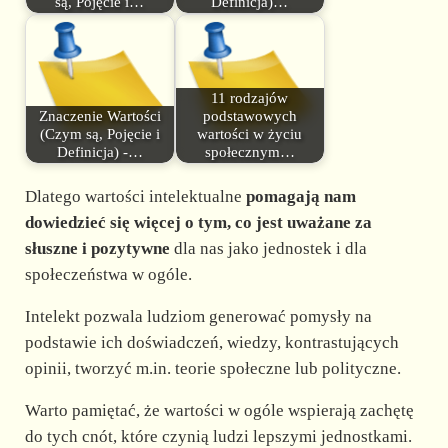
są, Pojęcie i…
Definicja)…
11 rodzajów
Znaczenie Wartości
podstawowych
(Czym są, Pojęcie i
wartości w życiu
Definicja) -…
społecznym…
Dlatego wartości intelektualne
pomagają nam
dowiedzieć się więcej o tym, co jest uważane za
słuszne i pozytywne
dla nas jako jednostek i dla
społeczeństwa w ogóle.
Intelekt pozwala ludziom generować pomysły na
podstawie ich doświadczeń, wiedzy, kontrastujących
opinii, tworzyć m.in. teorie społeczne lub polityczne.
Warto pamiętać, że wartości w ogóle wspierają zachętę
do tych cnót, które czynią ludzi lepszymi jednostkami.