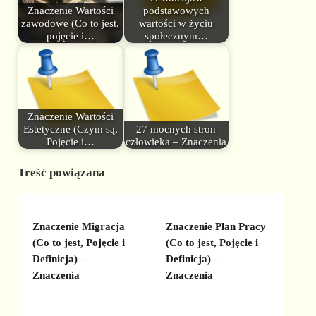
Znaczenie Wartości
podstawowych
zawodowe (Co to jest,
wartości w życiu
pojęcie i…
społecznym…
Znaczenie Wartości
Estetyczne (Czym są,
27 mocnych stron
Pojęcie i…
człowieka – Znaczenia
Treść powiązana
Znaczenie Migracja
Znaczenie Plan Pracy
(Co to jest, Pojęcie i
(Co to jest, Pojęcie i
Definicja) –
Definicja) –
Znaczenia
Znaczenia