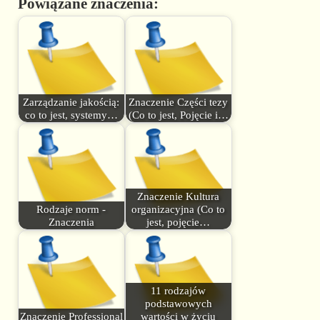
Powiązane znaczenia:
Zarządzanie jakością:
Znaczenie Części tezy
co to jest, systemy…
(Co to jest, Pojęcie i…
Znaczenie Kultura
Rodzaje norm -
organizacyjna (Co to
Znaczenia
jest, pojęcie…
11 rodzajów
podstawowych
Znaczenie Professional
wartości w życiu