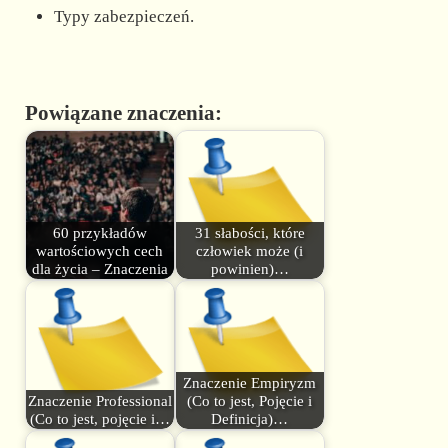
Typy zabezpieczeń.
Powiązane znaczenia:
60 przykładów
31 słabości, które
wartościowych cech
człowiek może (i
dla życia – Znaczenia
powinien)…
Znaczenie Empiryzm
Znaczenie Professional
(Co to jest, Pojęcie i
(Co to jest, pojęcie i…
Definicja)…