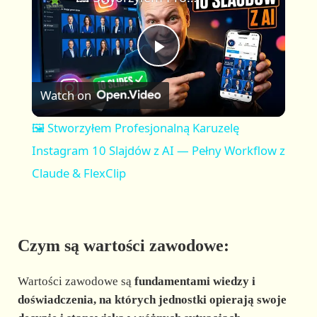
a
m
l
y
u
l
t
s
P
e
c
r
Watch on
e
l
e
🖼️ Stworzyłem Profesjonalną Karuzelę
n
a
Instagram 10 Slajdów z AI — Pełny Workflow z
Claude & FlexClip
y
V
Czym są wartości zawodowe:
i
Wartości zawodowe są
fundamentami wiedzy i
doświadczenia, na których jednostki opierają swoje