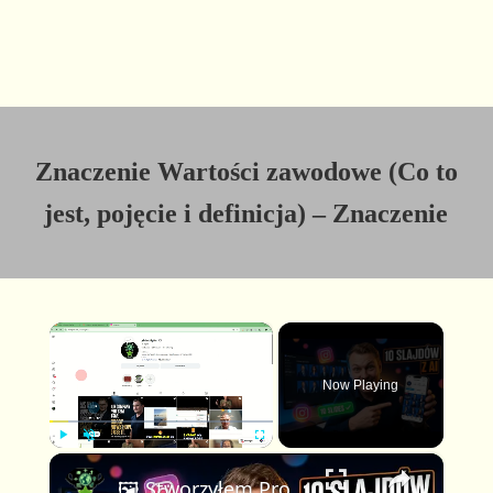
Znaczenie Wartości zawodowe (Co to
jest, pojęcie i definicja) – Znaczenie
×
Now Playing
×
P
U
F
🖼️ Stworzyłem Profesjonalną Karuzelę Instagram 10 Slajdów z AI — Pełny Workflow z Claude & FlexClip
l
n
u