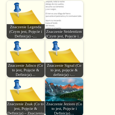
Znaczenie Legenda
(Czym jest, Pojęcie i
Znaczenie Stridentizm
Definicja) -…
(Czym jest, Pojęcie i…
Znaczenie Jalisco (Co
Znaczenie Signal (Co
to jest, Pojęcie &
to jest, pojęcie &
Definicja)…
definicja) -…
Znaczenie Znak (Co to
Znaczenie Jezioro (Co
jest, Pojęcie &
to jest, Pojęcie i
Definicja) – Znaczenia
Definicja)…