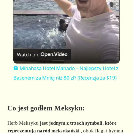
a
y
V
Watch on
i
🏨 Minahasa Hotel Manado – Najlepszy Hotel z
Basenem za Mniej niż 80 zł? (Recenzja za $19)
d
e
Co jest godłem Meksyku:
o
Herb Meksyku
jest jednym z trzech symboli, które
reprezentują naród meksykański
, obok flagi i hymnu