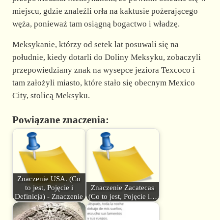
miejscu, gdzie znaleźli orła na kaktusie pożerającego
węża, ponieważ tam osiągną bogactwo i władzę.
Meksykanie, którzy od setek lat posuwali się na
południe, kiedy dotarli do Doliny Meksyku, zobaczyli
przepowiedziany znak na wysepce jeziora Texcoco i
tam założyli miasto, które stało się obecnym Mexico
City, stolicą Meksyku.
Powiązane znaczenia:
Znaczenie USA. (Co
to jest, Pojęcie i
Znaczenie Zacatecas
Definicja) - Znaczenie
(Co to jest, Pojęcie i…