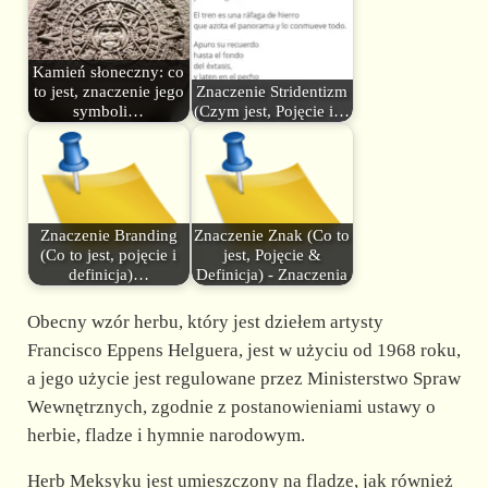
Kamień słoneczny: co
to jest, znaczenie jego
Znaczenie Stridentizm
symboli…
(Czym jest, Pojęcie i…
Znaczenie Branding
Znaczenie Znak (Co to
(Co to jest, pojęcie i
jest, Pojęcie &
definicja)…
Definicja) - Znaczenia
Obecny wzór herbu, który jest dziełem artysty
Francisco Eppens Helguera, jest w użyciu od 1968 roku,
a jego użycie jest regulowane przez Ministerstwo Spraw
Wewnętrznych, zgodnie z postanowieniami ustawy o
herbie, fladze i hymnie narodowym.
Herb Meksyku jest umieszczony na fladze, jak również