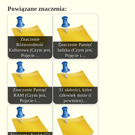
Powiązane znaczenia:
Znaczenie
Różnorodność
Znaczenie Pamięć
Kulturowa (Czym jest,
ludzka (Czym jest,
Pojęcie…
Pojęcie i…
Znaczenie Pamięć
31 słabości, które
RAM (Czym jest,
człowiek może (i
Pojęcie i…
powinien)…