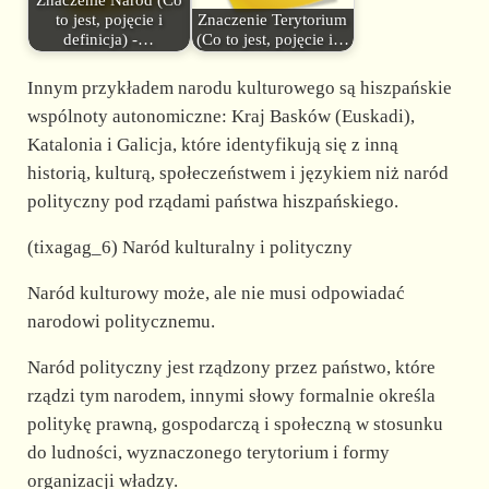
Znaczenie Naród (Co
to jest, pojęcie i
Znaczenie Terytorium
definicja) -…
(Co to jest, pojęcie i…
Innym przykładem narodu kulturowego są hiszpańskie
wspólnoty autonomiczne: Kraj Basków (Euskadi),
Katalonia i Galicja, które identyfikują się z inną
historią, kulturą, społeczeństwem i językiem niż naród
polityczny pod rządami państwa hiszpańskiego.
(tixagag_6) Naród kulturalny i polityczny
Naród kulturowy może, ale nie musi odpowiadać
narodowi politycznemu.
Naród polityczny jest rządzony przez państwo, które
rządzi tym narodem, innymi słowy formalnie określa
politykę prawną, gospodarczą i społeczną w stosunku
do ludności, wyznaczonego terytorium i formy
organizacji władzy.