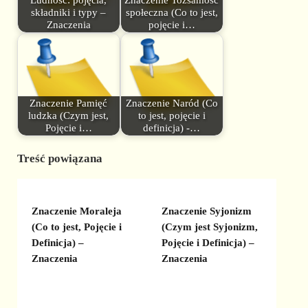
Ludność: pojęcia,
Znaczenie Tożsamość
składniki i typy –
społeczna (Co to jest,
Znaczenia
pojęcie i…
Znaczenie Pamięć
Znaczenie Naród (Co
ludzka (Czym jest,
to jest, pojęcie i
Pojęcie i…
definicja) -…
Treść powiązana
Znaczenie Moraleja
Znaczenie Syjonizm
(Co to jest, Pojęcie i
(Czym jest Syjonizm,
Definicja) –
Pojęcie i Definicja) –
Znaczenia
Znaczenia