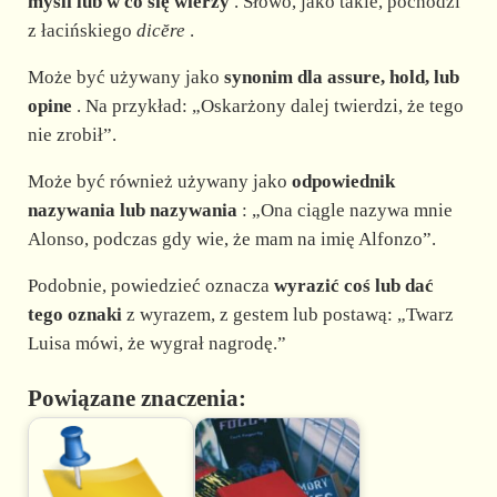
d
myśli lub w co się wierzy
. Słowo, jako takie, pochodzi
z łacińskiego
dicĕre
.
e
Może być używany jako
synonim dla assure, hold, lub
opine
. Na przykład: „Oskarżony dalej twierdzi, że tego
o
nie zrobił”.
Może być również używany jako
odpowiednik
nazywania lub nazywania
: „Ona ciągle nazywa mnie
Alonso, podczas gdy wie, że mam na imię Alfonzo”.
Podobnie, powiedzieć oznacza
wyrazić coś lub dać
tego oznaki
z wyrazem, z gestem lub postawą: „Twarz
Luisa mówi, że wygrał nagrodę.”
Powiązane znaczenia: