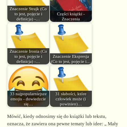
Znaczenie Strajk (Co
to jest, pojęcie i
Części książki -
definicja) -…
Znaczenia
Znaczenie Ironia (Co
to jest, pojęcie i
Znaczenie Ekspresja
definicja) -…
(Co to jest, pojęcie i…
33 najpopularniejsze
31 słabości, które
emojis - dowiedzcie
człowiek może (i
się…
powinien)…
Mówić, kiedy odnosimy się do książki lub tekstu,
oznacza, że zawiera ona pewne tematy lub idee: „ Mały