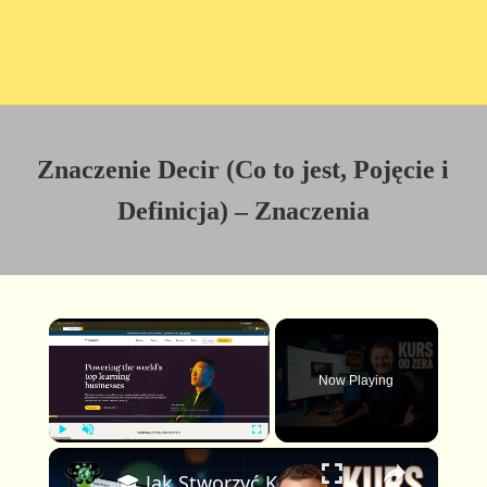
Znaczenie Decir (Co to jest, Pojęcie i
Definicja) – Znaczenia
×
Now Playing
×
P
U
F
🎓 Jak Stworzyć Kurs Online od Zera — Pełny Tutorial dla Początkujących (Rejestracji do Publikacji)
l
n
u