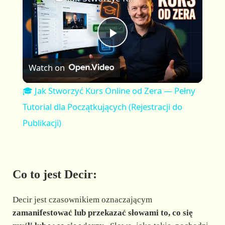
a
m
l
y
u
l
t
s
P
e
c
r
Watch on
e
l
e
🎓 Jak Stworzyć Kurs Online od Zera — Pełny
n
a
Tutorial dla Początkujących (Rejestracji do
Publikacji)
y
V
Co to jest Decir:
i
Decir jest czasownikiem oznaczającym
zamanifestować lub przekazać słowami to, co się