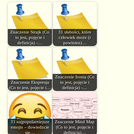
Znaczenie Strajk (Co
31 słabości, które
to jest, pojęcie i
człowiek może (i
definicja) -…
powinien)…
Znaczenie Ironia (Co
Znaczenie Ekspresja
to jest, pojęcie i
(Co to jest, pojęcie i…
definicja) -…
33 najpopularniejsze
Znaczenie Mind Map
emojis – dowiedzcie
(Co to jest, pojęcie i
się…
definicja)…