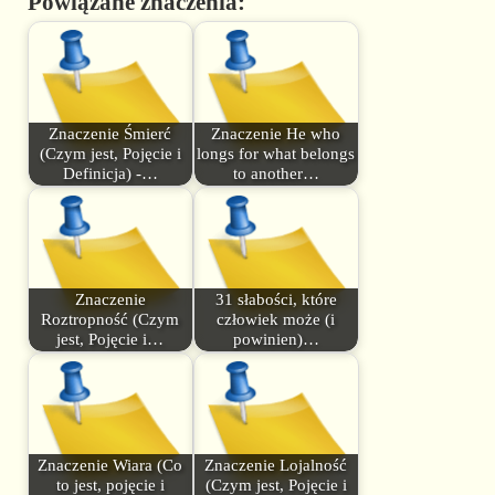
Powiązane znaczenia:
Znaczenie Śmierć
Znaczenie He who
(Czym jest, Pojęcie i
longs for what belongs
Definicja) -…
to another…
Znaczenie
31 słabości, które
Roztropność (Czym
człowiek może (i
jest, Pojęcie i…
powinien)…
Znaczenie Wiara (Co
Znaczenie Lojalność
to jest, pojęcie i
(Czym jest, Pojęcie i