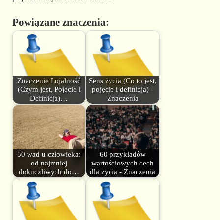
Powiązane znaczenia:
Znaczenie Lojalność
Sens życia (Co to jest,
(Czym jest, Pojęcie i
pojęcie i definicja) -
Definicja)…
Znaczenia
50 wad u człowieka:
60 przykładów
od najmniej
wartościowych cech
dokuczliwych do…
dla życia - Znaczenia