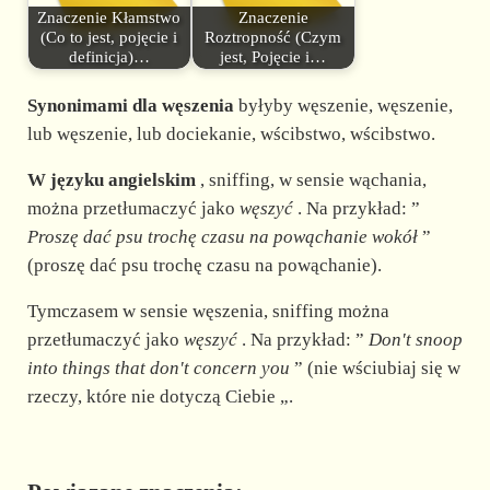
Znaczenie Kłamstwo
Znaczenie
(Co to jest, pojęcie i
Roztropność (Czym
definicja)…
jest, Pojęcie i…
Synonimami dla węszenia
byłyby węszenie, węszenie,
lub węszenie, lub dociekanie, wścibstwo, wścibstwo.
W języku angielskim
, sniffing, w sensie wąchania,
można przetłumaczyć jako
węszyć
. Na przykład: ”
Proszę dać psu trochę czasu na powąchanie
wokół
”
(proszę dać psu trochę czasu na powąchanie).
Tymczasem w sensie węszenia, sniffing można
przetłumaczyć jako
węszyć
. Na przykład: ”
Don't
snoop
into things that don't concern
you
” (nie wściubiaj się w
rzeczy, które nie dotyczą Ciebie „.