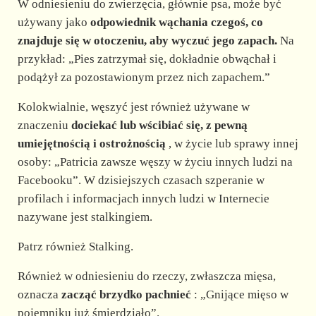
W odniesieniu do zwierzęcia, głównie psa, może być
używany jako
odpowiednik wąchania czegoś, co
znajduje się w otoczeniu, aby wyczuć jego zapach.
Na
przykład: „Pies zatrzymał się, dokładnie obwąchał i
podążył za pozostawionym przez nich zapachem.”
Kolokwialnie, węszyć jest również używane w
znaczeniu
dociekać lub wścibiać się, z pewną
umiejętnością i ostrożnością
, w życie lub sprawy innej
osoby: „Patricia zawsze węszy w życiu innych ludzi na
Facebooku”. W dzisiejszych czasach szperanie w
profilach i informacjach innych ludzi w Internecie
nazywane jest stalkingiem.
Patrz również Stalking.
Również w odniesieniu do rzeczy, zwłaszcza mięsa,
oznacza
zacząć brzydko pachnieć
: „Gnijące mięso w
pojemniku już śmierdziało”.