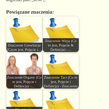
Powiązane znaczenia:
Znaczenie Wizja (Co
Znaczenie Grawitacja
to jest, Pojęcie &
(Czym jest, Pojęcie i…
Definicja) -…
Znaczenie Organy (Co
Znaczenie Tact (Co to
to jest, Pojęcie i
jest, Pojęcie i
Definicja) -…
Definicja) - Znaczenia