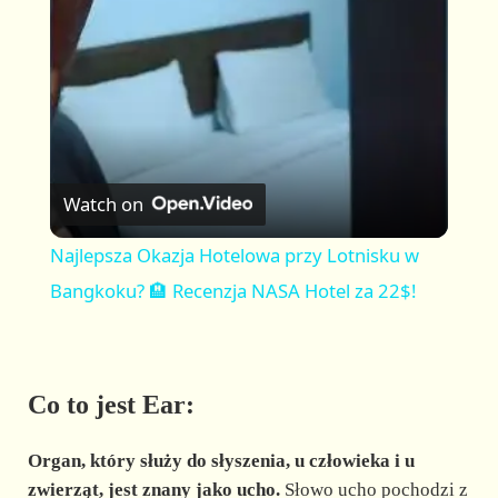
a
y
V
Watch on
i
Najlepsza Okazja Hotelowa przy Lotnisku w
Bangkoku? 🏨 Recenzja NASA Hotel za 22$!
d
e
Co to jest Ear:
o
Organ, który służy do słyszenia, u człowieka i u
zwierząt, jest znany jako ucho.
Słowo ucho pochodzi z