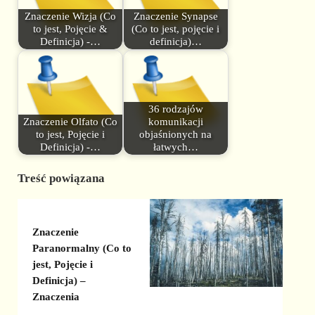
Znaczenie Wizja (Co
Znaczenie Synapse
to jest, Pojęcie &
(Co to jest, pojęcie i
Definicja) -…
definicja)…
36 rodzajów
Znaczenie Olfato (Co
komunikacji
to jest, Pojęcie i
objaśnionych na
Definicja) -…
łatwych…
Treść powiązana
Znaczenie
Paranormalny (Co to
jest, Pojęcie i
Definicja) –
Znaczenia