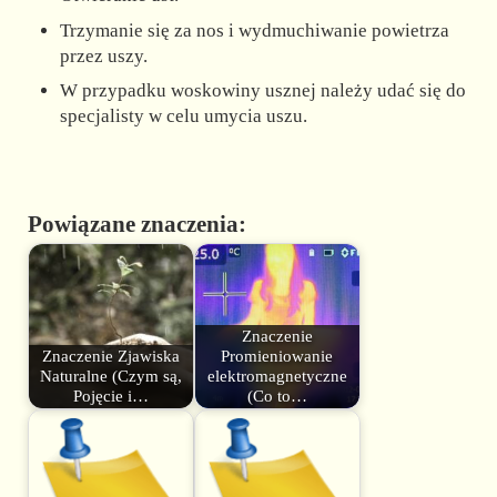
Trzymanie się za nos i wydmuchiwanie powietrza
przez uszy.
W przypadku woskowiny usznej należy udać się do
specjalisty w celu umycia uszu.
Powiązane znaczenia:
Znaczenie
Znaczenie Zjawiska
Promieniowanie
Naturalne (Czym są,
elektromagnetyczne
Pojęcie i…
(Co to…