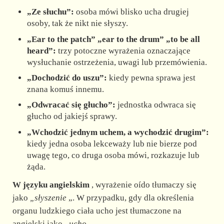
„Ze słuchu”:
osoba mówi blisko ucha drugiej
osoby, tak że nikt nie słyszy.
„Ear to the patch” „ear to the drum” „to be all
heard”:
trzy potoczne wyrażenia oznaczające
wysłuchanie ostrzeżenia, uwagi lub przemówienia.
„Dochodzić do uszu”:
kiedy pewna sprawa jest
znana komuś innemu.
„Odwracać się głucho”:
jednostka odwraca się
głucho od jakiejś sprawy.
„Wchodzić jednym uchem, a wychodzić drugim”:
kiedy jedna osoba lekceważy lub nie bierze pod
uwagę tego, co druga osoba mówi, rozkazuje lub
żąda.
W języku angielskim
, wyrażenie oído tłumaczy się
jako
„słyszenie
„. W przypadku, gdy dla określenia
organu ludzkiego ciała ucho jest tłumaczone na
angielski jako
„ucho
„.