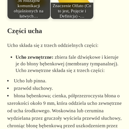
36 rodzajów
komunikacji
Znaczenie Olfato (Co
objaśnionych na
to jest, Pojęcie i
łatwych…
Definicja) -…
Części ucha
Ucho składa się z trzech oddzielnych części:
Ucho zewnętrzne:
zbiera fale dźwiękowe i kieruje
je do błony bębenkowej (membrany tympanalnej).
Ucho zewnętrzne składa się z trzech części:
Ucho lub pinna.
przewód słuchowy.
błona bębenkowa; cienka, półprzezroczysta błona o
szerokości około 9 mm, która oddziela ucho zewnętrzne
od ucha środkowego. Woskowina lub cerumina
wydzielana przez gruczoły wyściela przewód słuchowy,
chroniąc błonę bębenkową przed uszkodzeniem przez