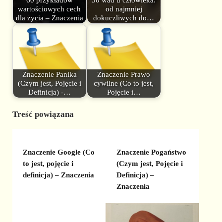
60 przykładów
50 wad u człowieka:
wartościowych cech
od najmniej
dla życia – Znaczenia
dokuczliwych do…
Znaczenie Panika
Znaczenie Prawo
(Czym jest, Pojęcie i
cywilne (Co to jest,
Definicja) -…
Pojęcie i…
Treść powiązana
Znaczenie Google (Co
Znaczenie Pogaństwo
to jest, pojęcie i
(Czym jest, Pojęcie i
definicja) – Znaczenia
Definicja) –
Znaczenia