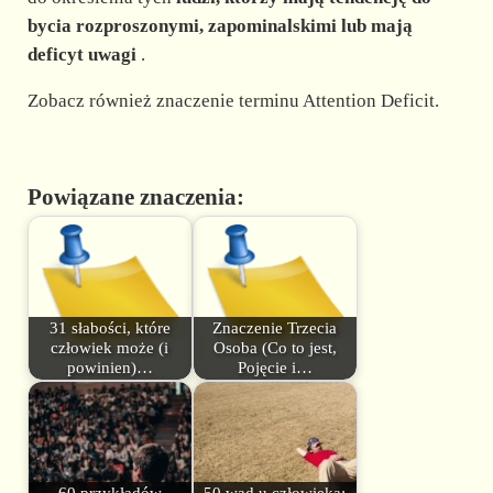
bycia rozproszonymi, zapominalskimi lub mają
deficyt uwagi
.
Zobacz również znaczenie terminu Attention Deficit.
Powiązane znaczenia:
31 słabości, które
Znaczenie Trzecia
człowiek może (i
Osoba (Co to jest,
powinien)…
Pojęcie i…