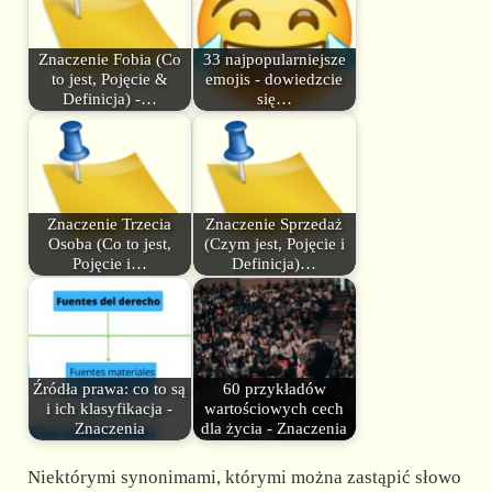
Znaczenie Fobia (Co
33 najpopularniejsze
to jest, Pojęcie &
emojis - dowiedzcie
Definicja) -…
się…
Znaczenie Trzecia
Znaczenie Sprzedaż
Osoba (Co to jest,
(Czym jest, Pojęcie i
Pojęcie i…
Definicja)…
Źródła prawa: co to są
60 przykładów
i ich klasyfikacja -
wartościowych cech
Znaczenia
dla życia - Znaczenia
Niektórymi synonimami, którymi można zastąpić słowo