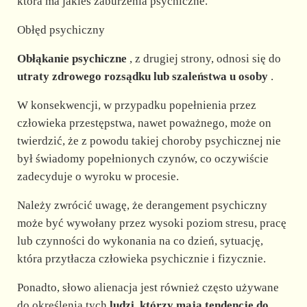
która ma jakieś zaburzenia psychiczne.
Obłęd psychiczny
Obłąkanie psychiczne
, z drugiej strony, odnosi się do
utraty zdrowego rozsądku lub szaleństwa u osoby
.
W konsekwencji, w przypadku popełnienia przez
człowieka przestępstwa, nawet poważnego, może on
twierdzić, że z powodu takiej choroby psychicznej nie
był świadomy popełnionych czynów, co oczywiście
zadecyduje o wyroku w procesie.
Należy zwrócić uwagę, że derangement psychiczny
może być wywołany przez wysoki poziom stresu, pracę
lub czynności do wykonania na co dzień, sytuację,
która przytłacza człowieka psychicznie i fizycznie.
Ponadto, słowo alienacja jest również często używane
do określenia tych
ludzi, którzy mają tendencję do