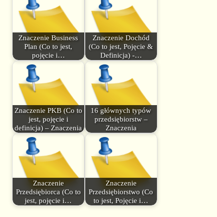
Znaczenie Business
Znaczenie Dochód
Plan (Co to jest,
(Co to jest, Pojęcie &
pojęcie i…
Definicja) -…
Znaczenie PKB (Co to
16 głównych typów
jest, pojęcie i
przedsiębiorstw –
definicja) – Znaczenia
Znaczenia
Znaczenie
Znaczenie
Przedsiębiorca (Co to
Przedsiębiorstwo (Co
jest, pojęcie i…
to jest, Pojęcie i…