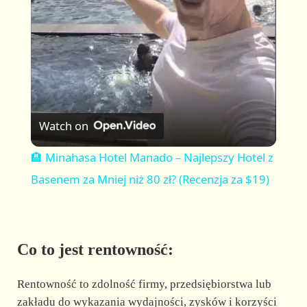
a
y
V
Watch on
i
🏨 Minahasa Hotel Manado – Najlepszy Hotel z
Basenem za Mniej niż 80 zł? (Recenzja za $19)
d
e
Co to jest rentowność:
o
Rentowność to zdolność firmy, przedsiębiorstwa lub
zakładu do wykazania wydajności, zysków i korzyści