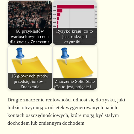
60 przykładów
Ryzyko kraju: co to
wartościowych cech
jest, rodzaje i
dla życia - Znaczenia
czynniki…
16 głównych typów
przedsiębiorstw -
Znaczenie Solid State
Znaczenia
(Co to jest, pojęcie i…
Drugie znaczenie rentowności odnosi się do zysku, jaki
ludzie otrzymują z odsetek wygenerowanych na ich
kontach oszczędnościowych, które mogą być stałym
dochodem lub zmiennym dochodem.