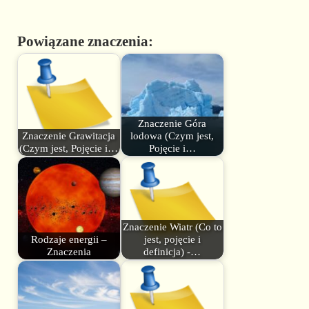
Powiązane znaczenia:
Znaczenie Góra
Znaczenie Grawitacja
lodowa (Czym jest,
(Czym jest, Pojęcie i…
Pojęcie i…
Znaczenie Wiatr (Co to
Rodzaje energii –
jest, pojęcie i
Znaczenia
definicja) -…