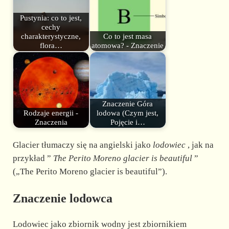
Pustynia: co to jest,
cechy
charakterystyczne,
Co to jest masa
flora…
atomowa? - Znaczenie
Znaczenie Góra
Rodzaje energii -
lodowa (Czym jest,
Znaczenia
Pojęcie i…
Glacier tłumaczy się na angielski jako
lodowiec
, jak na
przykład ”
The Perito Moreno glacier is beautiful
”
(„The Perito Moreno glacier is beautiful”).
Znaczenie lodowca
Lodowiec jako zbiornik wodny jest zbiornikiem