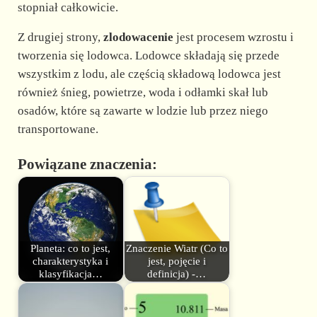
stopniał całkowicie.
Z drugiej strony,
zlodowacenie
jest procesem wzrostu i
tworzenia się lodowca. Lodowce składają się przede
wszystkim z lodu, ale częścią składową lodowca jest
również śnieg, powietrze, woda i odłamki skał lub
osadów, które są zawarte w lodzie lub przez niego
transportowane.
Powiązane znaczenia:
Planeta: co to jest,
Znaczenie Wiatr (Co to
charakterystyka i
jest, pojęcie i
klasyfikacja…
definicja) -…