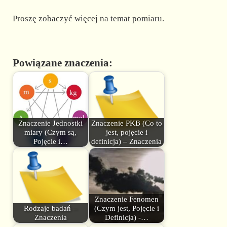
Proszę zobaczyć więcej na temat pomiaru.
Powiązane znaczenia:
Znaczenie Jednostki
Znaczenie PKB (Co to
miary (Czym są,
jest, pojęcie i
Pojęcie i…
definicja) – Znaczenia
Znaczenie Fenomen
Rodzaje badań –
(Czym jest, Pojęcie i
Znaczenia
Definicja) -…