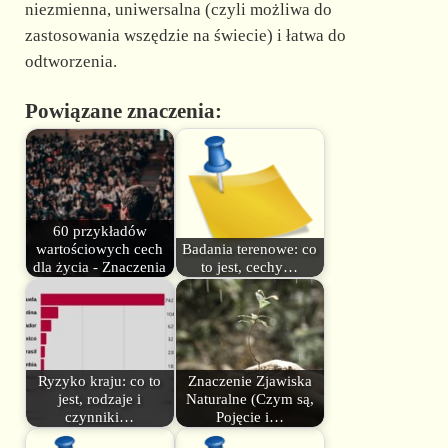
niezmienna, uniwersalna (czyli możliwa do
zastosowania wszędzie na świecie) i łatwa do
odtworzenia.
Powiązane znaczenia:
60 przykładów
wartościowych cech
Badania terenowe: co
dla życia - Znaczenia
to jest, cechy…
Ryzyko kraju: co to
Znaczenie Zjawiska
jest, rodzaje i
Naturalne (Czym są,
czynniki…
Pojęcie i…