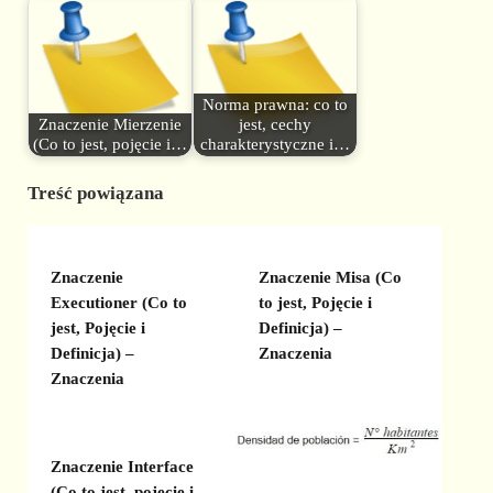
Norma prawna: co to
Znaczenie Mierzenie
jest, cechy
(Co to jest, pojęcie i…
charakterystyczne i…
Treść powiązana
Znaczenie
Znaczenie Misa (Co
Executioner (Co to
to jest, Pojęcie i
jest, Pojęcie i
Definicja) –
Definicja) –
Znaczenia
Znaczenia
Znaczenie Interface
(Co to jest, pojęcie i