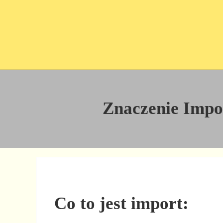
Przejdź do treści
Skip to site footer
Znaczenie Import
Co to jest import: