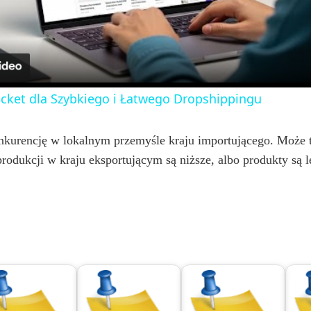
a
y
ocket dla Szybkiego i Łatwego Dropshippingu
V
onkurencję w lokalnym przemyśle kraju importującego. Może
rodukcji w kraju eksportującym są niższe, albo produkty są le
i
d
e
o