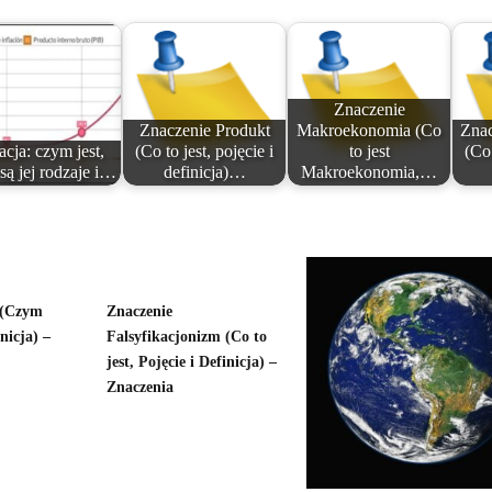
Znaczenie
Znaczenie Produkt
Makroekonomia (Co
Zna
lacja: czym jest,
(Co to jest, pojęcie i
to jest
(Co 
 są jej rodzaje i…
definicja)…
Makroekonomia,…
 (Czym
Znaczenie
inicja) –
Falsyfikacjonizm (Co to
jest, Pojęcie i Definicja) –
Znaczenia