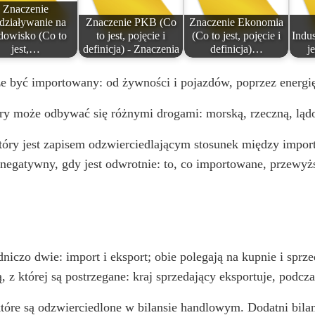
Znaczenie
działywanie na
Znaczenie PKB (Co
Znaczenie Ekonomia
dowisko (Co to
to jest, pojęcie i
(Co to jest, pojęcie i
Indus
jest,…
definicja) - Znaczenia
definicja)…
j
e być importowany: od żywności i pojazdów, poprzez energię
który może odbywać się różnymi drogami: morską, rzeczną, ląd
óry jest zapisem odzwierciedlającym stosunek między importe
negatywny, gdy jest odwrotnie: to, co importowane, przewyż
iczo dwie: import i eksport; obie polegają na kupnie i sprz
, z której są postrzegane: kraj sprzedający eksportuje, podcz
które są odzwierciedlone w bilansie handlowym. Dodatni bila