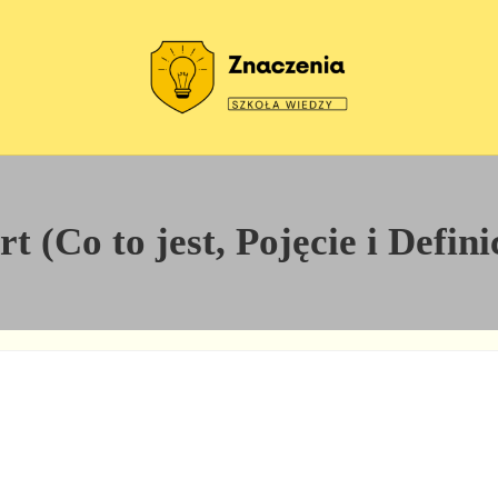
Szkoła wiedzy
Znaczenia
 (Co to jest, Pojęcie i Defin