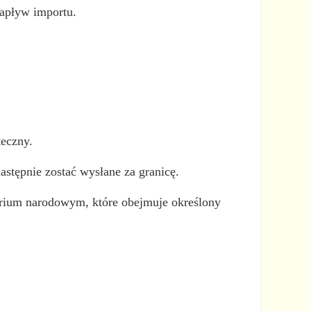
napływ importu.
teczny.
astępnie zostać wysłane za granicę.
rytorium narodowym, które obejmuje określony