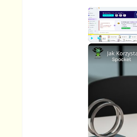
P
U
Jak Korzyst
l
n
a
m
y
u
t
e