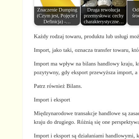
Znaczenie Dumping
Druga rewolucja
Od
(Czym jest, Pojęcie i
przemysłowa: cechy
śro
Definicja) -…
charakterystyczne…
Każdy rodzaj towaru, produktu lub usługi moż
Import, jako taki, oznacza transfer towaru, 
Import ma wpływ na bilans handlowy kraju, kt
pozytywny, gdy eksport przewyższa import, a 
Patrz również Bilans.
Import i eksport
Międzynarodowe transakcje handlowe są zasadn
kraju do drugiego. Różnią się one perspektywą
Import i eksport są działaniami handlowymi, 