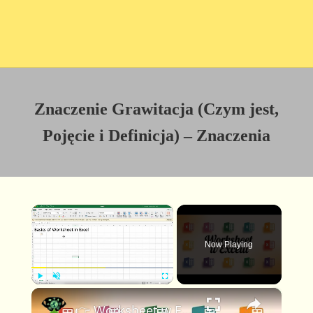
Znaczenie Grawitacja (Czym jest,
Pojęcie i Definicja) – Znaczenia
×
Now Playing
×
P
U
F
👉 Worksheet w Excelu Czym jest i jak go używać 📊
l
n
u