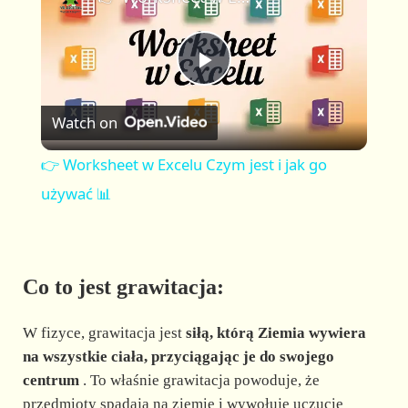
a
m
l
y
u
l
t
s
P
e
c
r
Watch on
e
l
e
👉 Worksheet w Excelu Czym jest i jak go
n
a
używać 📊
y
Co to jest grawitacja:
V
W fizyce, grawitacja jest
siłą, którą Ziemia wywiera
i
na wszystkie ciała, przyciągając je do swojego
centrum
. To właśnie grawitacja powoduje, że
przedmioty spadają na ziemię i wywołuje uczucie