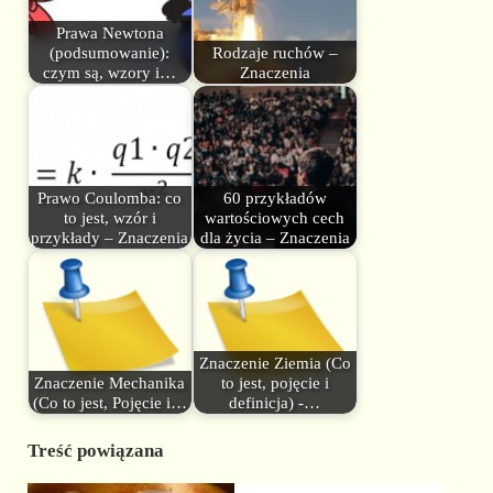
Prawa Newtona
(podsumowanie):
Rodzaje ruchów –
czym są, wzory i…
Znaczenia
Prawo Coulomba: co
60 przykładów
to jest, wzór i
wartościowych cech
przykłady – Znaczenia
dla życia – Znaczenia
Znaczenie Ziemia (Co
Znaczenie Mechanika
to jest, pojęcie i
(Co to jest, Pojęcie i…
definicja) -…
Treść powiązana