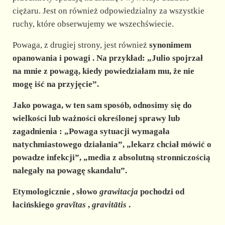
d
ciężaru. Jest on również odpowiedzialny za wszystkie
ruchy, które obserwujemy we wszechświecie.
e
Powaga, z drugiej strony, jest również
synonimem
opanowania i powagi
. Na przykład: „Julio spojrzał
o
na mnie z powagą, kiedy powiedziałam mu, że nie
mogę iść na przyjęcie”.
Jako powaga, w ten sam sposób, odnosimy się do
wielkości lub ważności określonej sprawy lub
zagadnienia
: „Powaga sytuacji wymagała
natychmiastowego działania”, „lekarz chciał mówić o
powadze infekcji”, „media z absolutną stronniczością
nalegały na powagę skandalu”.
Etymologicznie
, słowo
grawitacja
pochodzi od
łacińskiego
gravĭtas
,
gravitātis
.