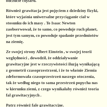
odczucie ciężaru.
Również grawitacja jest pojęciem z dziedziny fizyki,
które wyjaśnia
uniwersalne przyciąganie ciał w
stosunku do ich masy
. To
Isaac Newton
zaobserwował, że to samo, co powoduje ruch planet,
jest tym samym, co powoduje spadanie przedmiotów
na ziemię.
Ze swojej strony
Albert Einstein
, w swojej
teorii
względności
, dowodził, że oddziaływanie
grawitacyjne jest w rzeczywistości iluzją wynikającą
z geometrii czasoprzestrzeni, i że to właśnie Ziemia
zdeformowała czasoprzestrzeń naszego otoczenia,
tak że według niego to sama przestrzeń popycha nas
w kierunku ziemi, z czego wynikałaby również teoria
fal grawitacyjnych
.
Patrz również fale grawitacyjne.