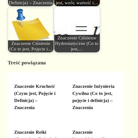
Definicja) – Znaczenia
jest, wzór, wartość i…
Znaczenie Ciśnienie
Znaczenie Ciśnienie
Hydrostatyczne (Co to
(Co to jest, Pojęcie i…
jest,…
Treść powiązana
Znaczenie Kruchość
Znaczenie Inżynieria
(Czym jest, Pojęcie i
Cywilna (Co to jest,
Definicja) –
pojęcie i definicja) –
Znaczenia
Znaczenia
Znaczenie Reiki
Znaczenie