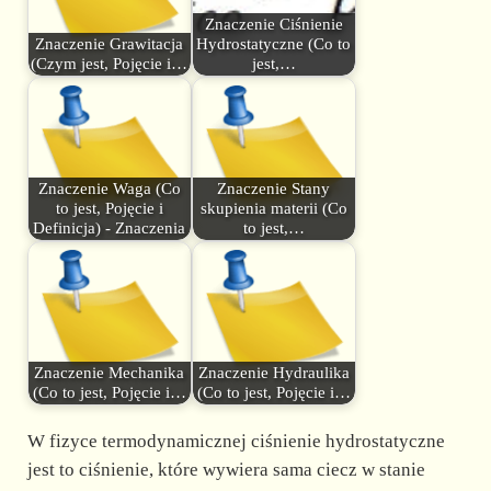
Znaczenie Ciśnienie
Znaczenie Grawitacja
Hydrostatyczne (Co to
(Czym jest, Pojęcie i…
jest,…
Znaczenie Waga (Co
Znaczenie Stany
to jest, Pojęcie i
skupienia materii (Co
Definicja) - Znaczenia
to jest,…
Znaczenie Mechanika
Znaczenie Hydraulika
(Co to jest, Pojęcie i…
(Co to jest, Pojęcie i…
W fizyce termodynamicznej ciśnienie hydrostatyczne
jest to ciśnienie, które wywiera sama ciecz w stanie