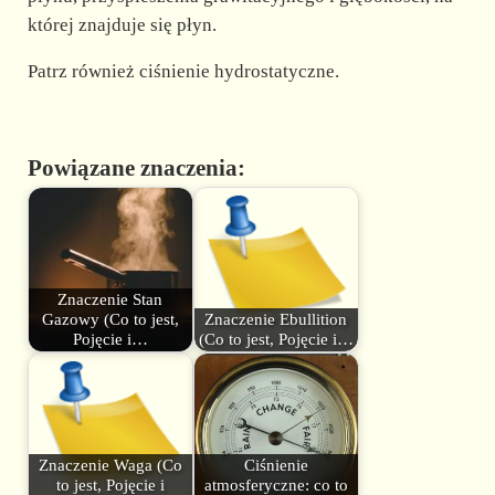
której znajduje się płyn.
Patrz również ciśnienie hydrostatyczne.
Powiązane znaczenia:
Znaczenie Stan
Gazowy (Co to jest,
Znaczenie Ebullition
Pojęcie i…
(Co to jest, Pojęcie i…
Znaczenie Waga (Co
Ciśnienie
to jest, Pojęcie i
atmosferyczne: co to