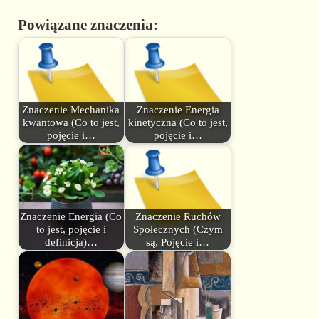
Powiązane znaczenia:
Znaczenie Mechanika
Znaczenie Energia
kwantowa (Co to jest,
kinetyczna (Co to jest,
pojęcie i…
pojęcie i…
Znaczenie Energia (Co
Znaczenie Ruchów
to jest, pojęcie i
Społecznych (Czym
definicja)…
są, Pojęcie i…