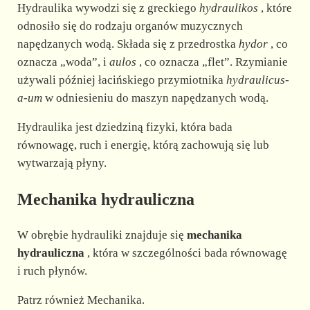
d
Hydraulika wywodzi się z greckiego
hydraulikos
, które
odnosiło się do rodzaju organów muzycznych
e
napędzanych wodą. Składa się z przedrostka
hydor
, co
oznacza „woda”, i
aulos
, co oznacza „flet”. Rzymianie
używali później łacińskiego przymiotnika
hydraulicus-
o
a-um
w odniesieniu do maszyn napędzanych wodą.
Hydraulika jest dziedziną fizyki, która bada
równowagę, ruch i energię, którą zachowują się lub
wytwarzają płyny.
Mechanika hydrauliczna
W obrębie hydrauliki znajduje się
mechanika
hydrauliczna
, która w szczególności bada równowagę
i ruch płynów.
Patrz również Mechanika.