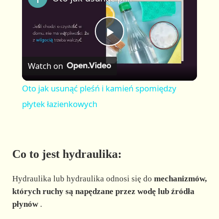
a
m
l
y
u
l
t
s
P
e
c
r
Watch on
e
l
e
Oto jak usunąć pleśń i kamień spomiędzy
n
a
płytek łazienkowych
y
Co to jest hydraulika:
V
Hydraulika lub hydraulika odnosi się do
mechanizmów,
i
których ruchy są napędzane przez wodę lub źródła
płynów
.