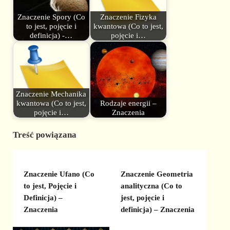
Znaczenie Spory (Co
Znaczenie Fizyka
to jest, pojęcie i
kwantowa (Co to jest,
definicja) -…
pojęcie i…
Znaczenie Mechanika
kwantowa (Co to jest,
Rodzaje energii –
pojęcie i…
Znaczenia
Treść powiązana
Znaczenie Ufano (Co
Znaczenie Geometria
to jest, Pojęcie i
analityczna (Co to
Definicja) –
jest, pojęcie i
Znaczenia
definicja) – Znaczenia