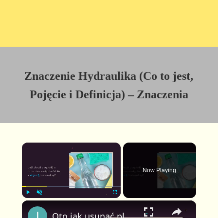
Znaczenie Hydraulika (Co to jest,
Pojęcie i Definicja) – Znaczenia
×
Now Playing
×
P
U
F
Oto jak usunąć pleśń i kamień spomiędzy płytek łazienkowych
l
n
u