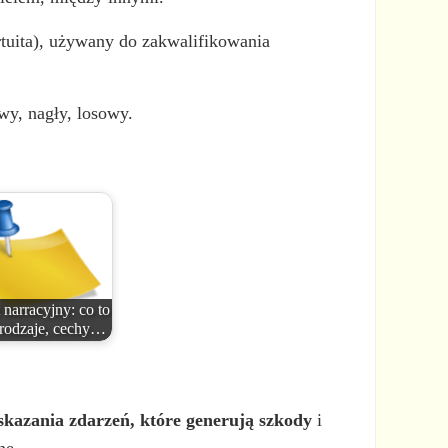
ortuita), używany do zakwalifikowania
wy, nagły, losowy.
 narracyjny: co to
, rodzaje, cechy…
skazania zdarzeń, które generują szkody
i
ne.