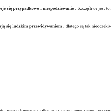
zieje się przypadkowo i niespodziewanie
. Szczęśliwe jest to
ją się ludzkim przewidywaniom
, dlatego są tak nieoczeki
iotu, niespodziewane spotkanie z dawno niewidzianym przyja