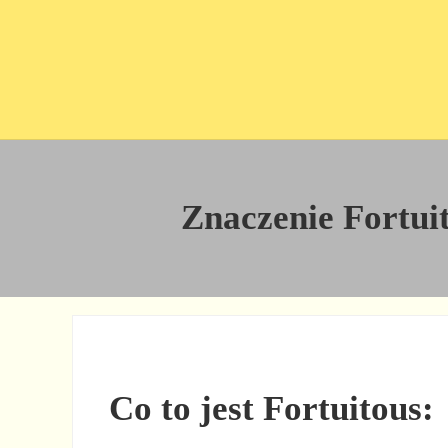
Przejdź do treści
Skip to site footer
Znaczenie Fortuit
Co to jest Fortuitous: