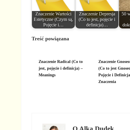
Znaczenie Wartości
Znaczenie Depresja
50 w
Estetyczne (Czym są,
(Co to jest, pojęcie i
Pojęcie i…
definicja)…
dok
Treść powiązana
Znaczenie Radical (Co to
Znaczenie Gnoseo
jest, pojęcie i definicja) –
(Co to jest Gnoseo
Meanings
Pojęcie i Definicja
Znaczenia
O
Alka Dudek