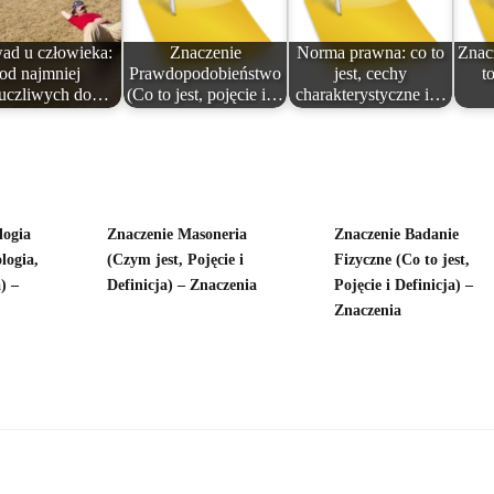
ad u człowieka:
Znaczenie
Norma prawna: co to
Znac
od najmniej
Prawdopodobieństwo
jest, cechy
to
uczliwych do…
(Co to jest, pojęcie i…
charakterystyczne i…
logia
Znaczenie Masoneria
Znaczenie Badanie
logia,
(Czym jest, Pojęcie i
Fizyczne (Co to jest,
) –
Definicja) – Znaczenia
Pojęcie i Definicja) –
Znaczenia