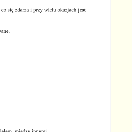
, co się zdarza i przy wielu okazjach
jest
wane.
cielem, między innymi.