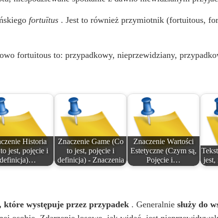
ińskiego
fortuītus
. Jest to również przymiotnik (fortuitous, f
owo fortuitous to: przypadkowy, nieprzewidziany, przypadko
czenie Historia
Znaczenie Game (Co
Znaczenie Wartości
to jest, pojęcie i
to jest, pojęcie i
Estetyczne (Czym są,
Tekst
definicja)…
definicja) - Znaczenia
Pojęcie i…
jest
, które występuje przez przypadek
. Generalnie
służy do w
nej osobie. Zdarzenie losowe, jak widać, jest nieprzewidywal