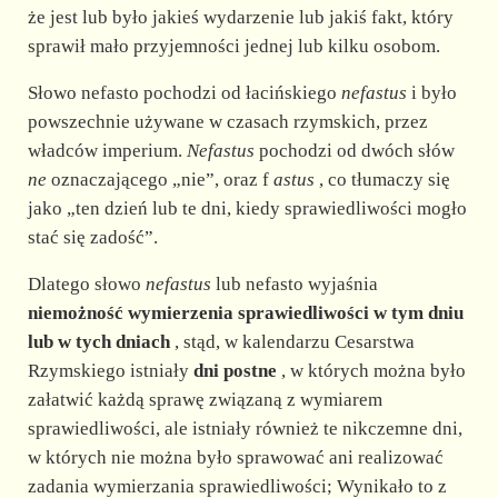
że jest lub było jakieś wydarzenie lub jakiś fakt, który
sprawił mało przyjemności jednej lub kilku osobom.
Słowo nefasto pochodzi od łacińskiego
nefastus
i było
powszechnie używane w czasach rzymskich, przez
władców imperium.
Nefastus
pochodzi od dwóch słów
ne
oznaczającego „nie”, oraz f
astus
, co tłumaczy się
jako „ten dzień lub te dni, kiedy sprawiedliwości mogło
stać się zadość”.
Dlatego słowo
nefastus
lub nefasto wyjaśnia
niemożność wymierzenia sprawiedliwości w tym dniu
lub w tych dniach
, stąd, w kalendarzu Cesarstwa
Rzymskiego istniały
dni postne
, w których można było
załatwić każdą sprawę związaną z wymiarem
sprawiedliwości, ale istniały również te nikczemne dni,
w których nie można było sprawować ani realizować
zadania wymierzania sprawiedliwości; Wynikało to z