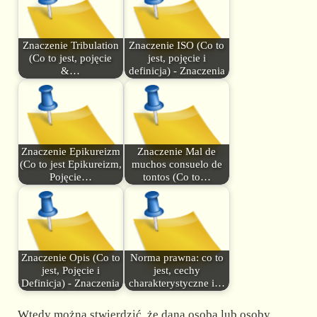
Znaczenie Tribulation
Znaczenie ISO (Co to
(Co to jest, pojęcie
jest, pojęcie i
&…
definicja) - Znaczenia
Znaczenie Epikureizm
Znaczenie Mal de
(Co to jest Epikureizm,
muchos consuelo de
Pojęcie…
tontos (Co to…
Znaczenie Opis (Co to
Norma prawna: co to
jest, Pojęcie i
jest, cechy
Definicja) - Znaczenia
charakterystyczne i…
Wtedy można stwierdzić, że dana osoba lub osoby