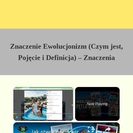
Znaczenie Ewolucjonizm (Czym jest,
Pojęcie i Definicja) – Znaczenia
×
Now Playing
×
P
U
F
Jak stworzyłem wirusowe wideo Plan A Plan B w pętli z pomocą AI (pełny poradnik FlexClip)
l
n
u