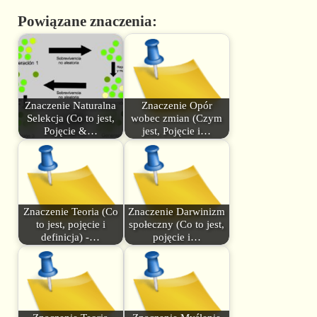
Powiązane znaczenia:
Znaczenie Naturalna
Znaczenie Opór
Selekcja (Co to jest,
wobec zmian (Czym
Pojęcie &…
jest, Pojęcie i…
Znaczenie Teoria (Co
Znaczenie Darwinizm
to jest, pojęcie i
społeczny (Co to jest,
definicja) -…
pojęcie i…