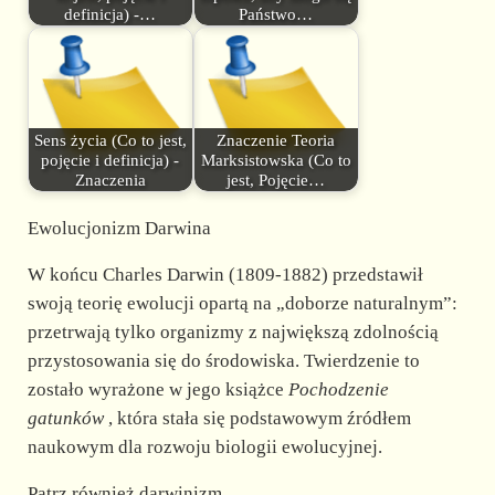
definicja) -…
Państwo…
Sens życia (Co to jest,
Znaczenie Teoria
pojęcie i definicja) -
Marksistowska (Co to
Znaczenia
jest, Pojęcie…
Ewolucjonizm Darwina
W końcu Charles Darwin (1809-1882) przedstawił
swoją teorię ewolucji opartą na „doborze naturalnym”:
przetrwają tylko organizmy z największą zdolnością
przystosowania się do środowiska. Twierdzenie to
zostało wyrażone w jego książce
Pochodzenie
gatunków
, która stała się podstawowym źródłem
naukowym dla rozwoju biologii ewolucyjnej.
Patrz również darwinizm