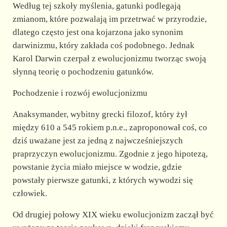
d
Według tej szkoły myślenia, gatunki podlegają
zmianom, które pozwalają im przetrwać w przyrodzie,
e
dlatego często jest ona kojarzona jako synonim
darwinizmu, który zakłada coś podobnego. Jednak
Karol Darwin czerpał z ewolucjonizmu tworząc swoją
o
słynną teorię o pochodzeniu gatunków.
Pochodzenie i rozwój ewolucjonizmu
Anaksymander, wybitny grecki filozof, który żył
między 610 a 545 rokiem p.n.e., zaproponował coś, co
dziś uważane jest za jedną z najwcześniejszych
praprzyczyn ewolucjonizmu. Zgodnie z jego hipotezą,
powstanie życia miało miejsce w wodzie, gdzie
powstały pierwsze gatunki, z których wywodzi się
człowiek.
Od drugiej połowy XIX wieku ewolucjonizm zaczął być