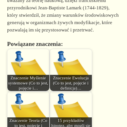
uważany za teorię naukową, dzięki francuskiemu
przyrodnikowi Jean-Baptiste Lamark (1744-1829),
który stwierdził, że zmiany warunków środowiskowych
generują w organizmach żywych modyfikacje, które
pozwalają im się przystosować i przetrwać.
Powiązane znaczenia:
Znaczenie Myślenie
Znaczenie Ewolucja
systemowe (Co to jest,
(Co to jest, pojęcie i
pojęcie i…
definicja)…
Znaczenie Teoria (Co
15 przykładów
to jest, pojęcie i
hipotez, aby mogli się