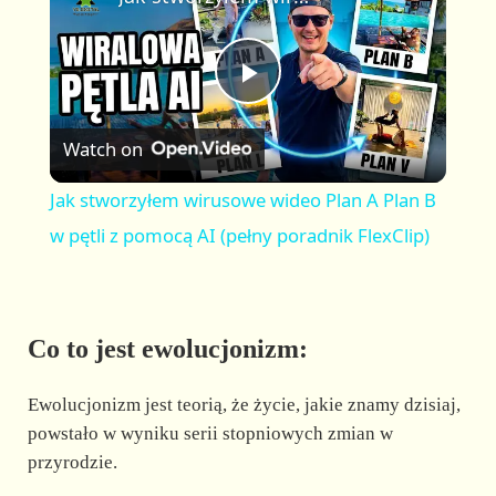
a
m
l
y
u
l
t
s
P
e
c
r
Watch on
e
l
e
Jak stworzyłem wirusowe wideo Plan A Plan B
n
a
w pętli z pomocą AI (pełny poradnik FlexClip)
y
Co to jest ewolucjonizm:
V
Ewolucjonizm jest teorią, że życie, jakie znamy dzisiaj,
i
powstało w wyniku serii stopniowych zmian w
przyrodzie.