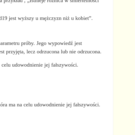
 przykład , „Istnieje różnica w śmiertelności
d19 jest wyższy u mężczyzn niż u kobiet”.
parametru próby. Jego wypowiedź jest
st przyjęta, lecz odrzucona lub nie odrzucona.
celu udowodnienie jej fałszywości.
tóra ma na celu udowodnienie jej fałszywości.