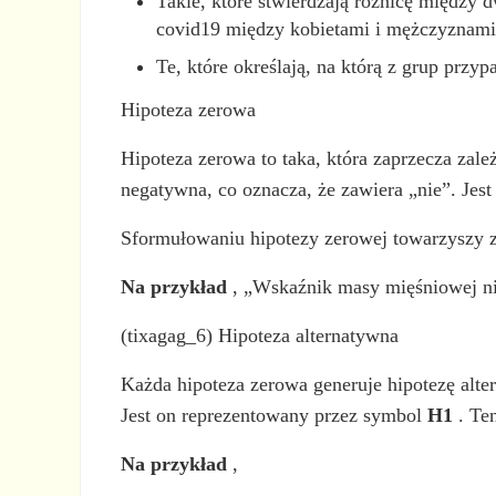
Takie, które stwierdzają różnicę między d
covid19 między kobietami i mężczyznami
Te, które określają, na którą z grup prz
Hipoteza zerowa
Hipoteza zerowa to taka, która zaprzecza za
negatywna, co oznacza, że zawiera „nie”. Jes
Sformułowaniu hipotezy zerowej towarzyszy za
Na przykład
, „Wskaźnik masy mięśniowej nie
(tixagag_6) Hipoteza alternatywna
Każda hipoteza zerowa generuje hipotezę alte
Jest on reprezentowany przez symbol
H1
. Ten
Na przykład
,