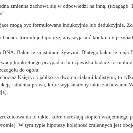
edna zmienna zachowa się w odpowiedzi na inną. (tixagagb_1
e”.
ujące mogą być formułowane indukcyjnie lub dedukcyjnie. Z
i badacz formułuje hipotezę, aby wyjaśnić konkretny przypad
ą DNA. Bakterie są istotami żywymi. Dlatego bakterie mają
wacji konkretnego przypadku lub zjawiska badacz formułuje 
zczegółu do ogółu.
hociaż Księżyc i jabłko są dwoma ciałami kulistymi, to tylk
ukcję istnienia prawa, które wyjaśniałoby takie zachowanie.W
ja).
zróżnicowania to takie, które określają stopień wzajemnego 
rotnie). W tym typie hipotezy kolejność zmiennych jest oboj