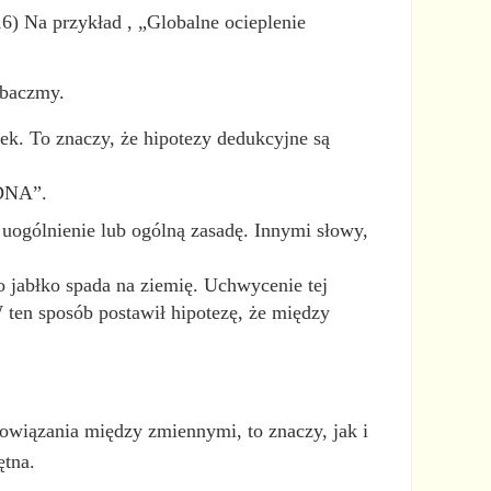
6) Na przykład , „Globalne ocieplenie
obaczmy.
ek. To znaczy, że hipotezy dedukcyjne są
 DNA”.
uogólnienie lub ogólną zasadę. Innymi słowy,
o jabłko spada na ziemię. Uchwycenie tej
 ten sposób postawił hipotezę, że między
powiązania między zmiennymi, to znaczy, jak i
ętna.