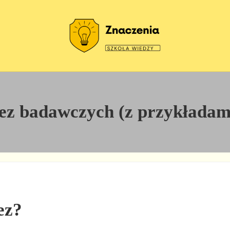
Szkoła wiedzy
Znaczenia
ez badawczych (z przykładam
ez?