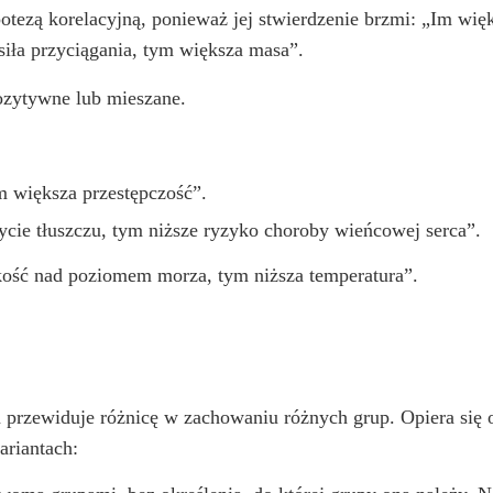
potezą korelacyjną, ponieważ jej stwierdzenie brzmi: „Im wię
siła przyciągania, tym większa masa”.
ozytywne lub mieszane.
 większa przestępczość”.
cie tłuszczu, tym niższe ryzyko choroby wieńcowej serca”.
ść nad poziomem morza, tym niższa temperatura”.
ra przewiduje różnicę w zachowaniu różnych grup. Opiera się
riantach: