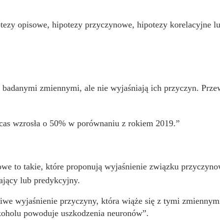
potezy opisowe, hipotezy przyczynowe, hipotezy korelacyjne 
zy badanymi zmiennymi, ale nie wyjaśniają ich przyczyn. Prz
acas wzrosła o 50% w porównaniu z rokiem 2019.”
owe to takie, które proponują wyjaśnienie związku przyczy
jący lub predykcyjny.
we wyjaśnienie przyczyny, która wiąże się z tymi zmiennym
koholu powoduje uszkodzenia neuronów”.