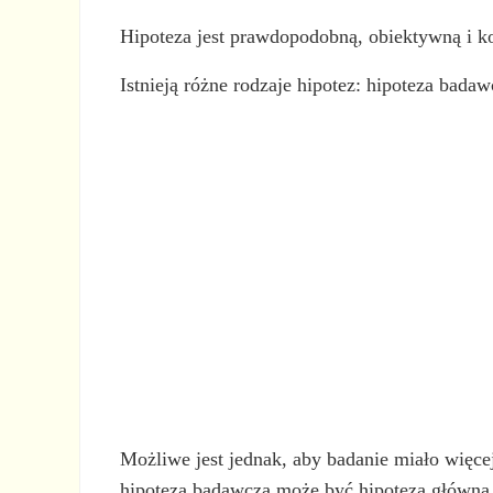
Hipoteza jest prawdopodobną, obiektywną i k
Istnieją różne rodzaje hipotez: hipoteza badaw
Możliwe jest jednak, aby badanie miało więcej
hipoteza badawcza może być hipotezą główną w 