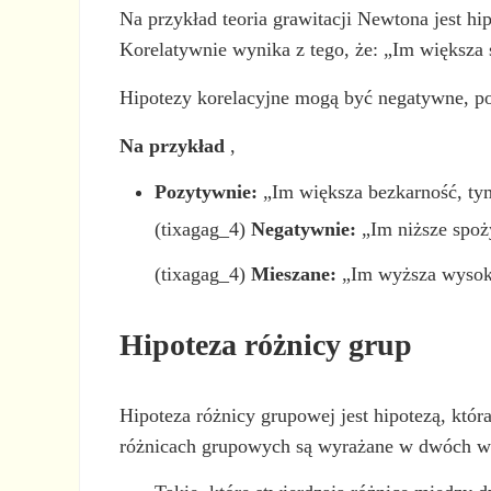
Na przykład teoria grawitacji Newtona jest hi
Korelatywnie wynika z tego, że: „Im większa 
Hipotezy korelacyjne mogą być negatywne, p
Na przykład
,
Pozytywnie:
„Im większa bezkarność, tym
(tixagag_4)
Negatywnie:
„Im niższe spoży
(tixagag_4)
Mieszane:
„Im wyższa wysoko
Hipoteza różnicy grup
Hipoteza różnicy grupowej jest hipotezą, któ
różnicach grupowych są wyrażane w dwóch wa