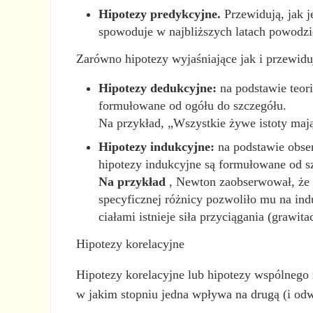
Hipotezy predykcyjne.
Przewidują, jak j
spowoduje w najbliższych latach powodzi
Zarówno hipotezy wyjaśniające jak i przewid
Hipotezy dedukcyjne:
na podstawie teori
formułowane od ogółu do szczegółu.
Na przykład, „Wszystkie żywe istoty maj
Hipotezy indukcyjne:
na podstawie obser
hipotezy indukcyjne są formułowane od s
Na przykład
, Newton zaobserwował, że c
specyficznej różnicy pozwoliło mu na ind
ciałami istnieje siła przyciągania (grawitac
Hipotezy korelacyjne
Hipotezy korelacyjne lub hipotezy wspólnego 
w jakim stopniu jedna wpływa na drugą (i odw