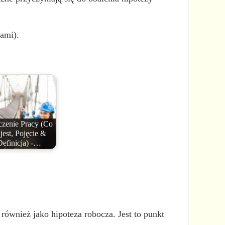
dami).
zenie Pracy (Co
 jest, Pojęcie &
Definicja) -…
ównież jako hipoteza robocza. Jest to punkt