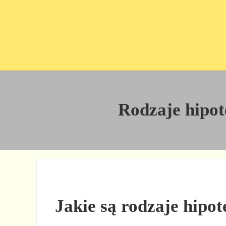
Przejdź do treści
Skip to site footer
Rodzaje hipot
Jakie są rodzaje hipot