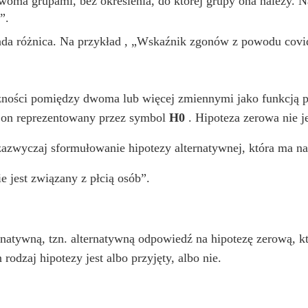
woma grupami, bez określenia, do której grupy ona należy. Na
”.
ypada różnica. Na przykład , „Wskaźnik zgonów z powodu covi
leżności pomiędzy dwoma lub więcej zmiennymi jako funkcją 
t on reprezentowany przez symbol
H0
. Hipoteza zerowa nie je
zwyczaj sformułowanie hipotezy alternatywnej, która ma na 
 jest związany z płcią osób”.
rnatywną, tzn. alternatywną odpowiedź na hipotezę zerową, k
 rodzaj hipotezy jest albo przyjęty, albo nie.