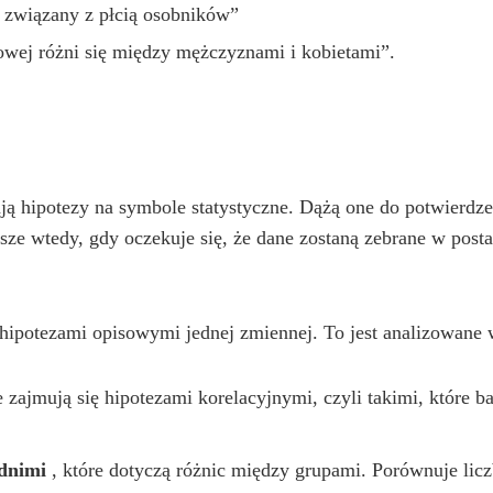
 związany z płcią osobników”
wej różni się między mężczyznami i kobietami”.
dają hipotezy na symbole statystyczne. Dążą one do potwierdz
wsze wtedy, gdy oczekuje się, że dane zostaną zebrane w posta
 hipotezami opisowymi jednej zmiennej. To jest analizowane 
e zajmują się hipotezami korelacyjnymi, czyli takimi, które
ednimi
, które dotyczą różnic między grupami. Porównuje li