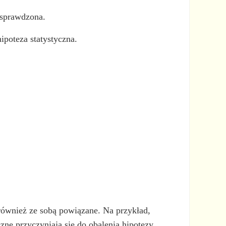
 sprawdzona.
ipoteza statystyczna.
 również ze sobą powiązane. Na przykład,
zne przyczyniają się do obalenia hipotezy