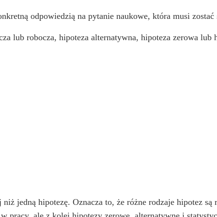
onkretną odpowiedzią na pytanie naukowe, która musi zostać
cza lub robocza, hipoteza alternatywna, hipoteza zerowa lub h
 niż jedną hipotezę. Oznacza to, że różne rodzaje hipotez są
pracy, ale z kolei hipotezy zerowe, alternatywne i statystyc