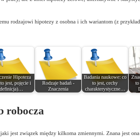
demu rodzajowi hipotezy z osobna i ich wariantom (z przykła
czenie Hipoteza
Badania naukowe: co
Znac
to jest, pojęcie i
Rodzaje badań -
to jest, cechy
to
definicja)…
Znaczenia
charakterystyczne…
b robocza
aki jest związek między kilkoma zmiennymi. Znana jest ona r