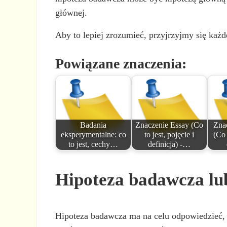
głównej.
Aby to lepiej zrozumieć, przyjrzyjmy się każ
Powiązane znaczenia:
Badania
Znaczenie Essay (Co
Zna
eksperymentalne: co
to jest, pojęcie i
(Co 
to jest, cechy…
definicja) -…
Hipoteza badawcza lu
Hipoteza badawcza ma na celu odpowiedzieć, j