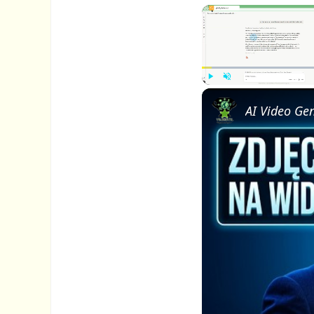
P
U
l
n
a
m
y
u
t
e