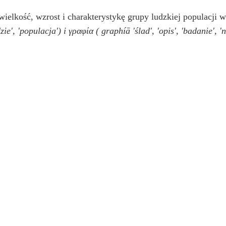
wielkość, wzrost i charakterystykę grupy ludzkiej populacji 
dzie', 'populacja') i
γραφία
(
graphíā
'ślad', 'opis', 'badanie',