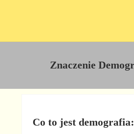
Przejdź do treści
Skip to site footer
Znaczenie Demograf
Co to jest demografia