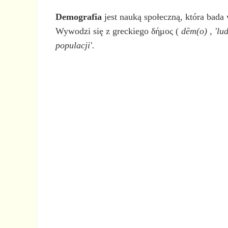
Demografia
jest nauką społeczną, która bada 
Wywodzi się z greckiego δήμος (
dēm(o)
,
'lu
populacji'.