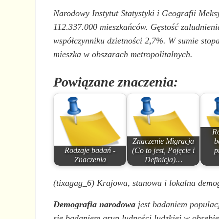
Narodowy Instytut Statystyki i Geografii Meks
112.337.000 mieszkańców. Gęstość zaludnieni
współczynniku dzietności 2,7%. W sumie stop
mieszka w obszarach metropolitalnych.
Powiązane znaczenia:
Ro
Znaczenie Migracja
b
Rodzaje badań -
(Co to jest, Pojęcie i
p
Znaczenia
Definicja)…
(tixagag_6) Krajowa, stanowa i lokalna demo
Demografia narodowa
jest badaniem populac
się badaniem grup ludności ludzkiej w obrębi