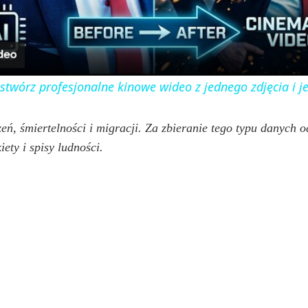
a
y
 stwórz profesjonalne kinowe wideo z jednego zdjęcia i
V
zeń, śmiertelności i migracji. Za zbieranie tego typu danych
iety i spisy ludności.
i
d
e
o