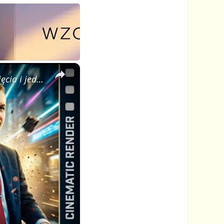
×
AI Video Generator: stwórz profesjonalne kinowe wideo z jednego zdjęcia i jednego promptu