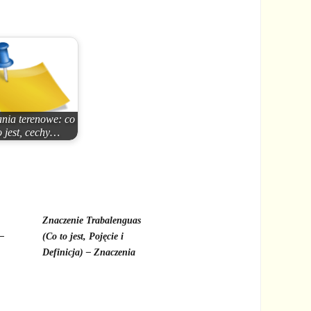
nia terenowe: co
o jest, cechy…
Znaczenie Trabalenguas
 –
(Co to jest, Pojęcie i
Definicja) – Znaczenia