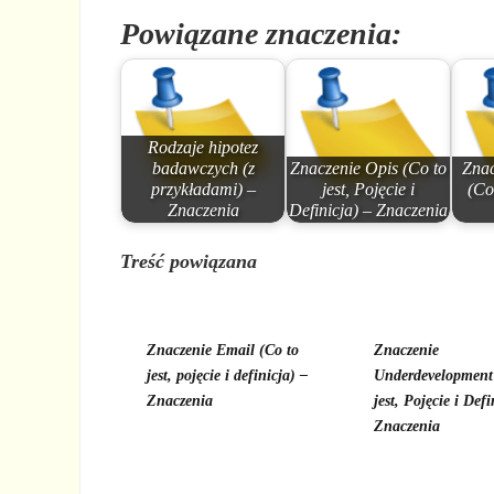
Powiązane znaczenia:
Rodzaje hipotez
badawczych (z
Znaczenie Opis (Co to
Znac
przykładami) –
jest, Pojęcie i
(Co
Znaczenia
Definicja) – Znaczenia
Treść powiązana
Znaczenie Email (Co to
Znaczenie
jest, pojęcie i definicja) –
Underdevelopment
Znaczenia
jest, Pojęcie i Defi
Znaczenia