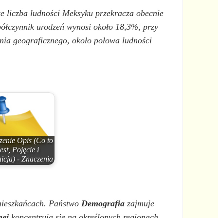
 że liczba ludności Meksyku przekracza obecnie
ółczynnik urodzeń wynosi około 18,3%, przy
nia geograficznego, około połowa ludności
zenie Opis (Co to
jest, Pojęcie i
icja) - Znaczenia
 mieszkańcach. Państwo
Demografia
zajmuje
nej
koncentrują się na określonych regionach,