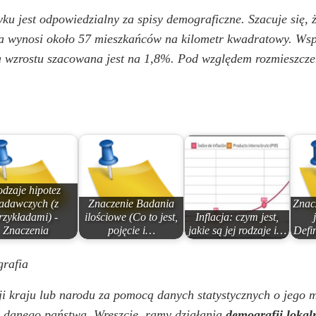
yku jest odpowiedzialny za spisy demograficzne. Szacuje się,
a wynosi około 57 mieszkańców na kilometr kwadratowy. Wsp
a wzrostu szacowana jest na 1,8%. Pod względem rozmieszcze
dzaje hipotez
adawczych (z
Znaczenie Badania
Znac
rzykładami) -
ilościowe (Co to jest,
Inflacja: czym jest,
Znaczenia
pojęcie i…
jakie są jej rodzaje i…
Defin
grafia
ji kraju lub narodu za pomocą danych statystycznych o jego
e danego państwa. Wreszcie, ramy działania
demografii lokal