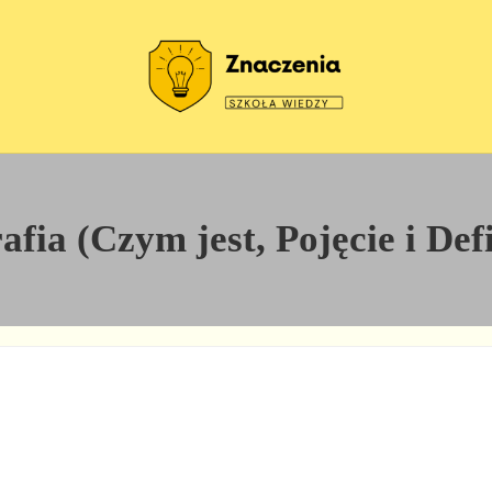
Szkoła wiedzy
Znaczenia
ia (Czym jest, Pojęcie i Def
: