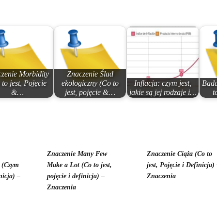
zenie Morbidity
Znaczenie Ślad
 to jest, Pojęcie
ekologiczny (Co to
Inflacja: czym jest,
Bada
&…
jest, pojęcie &…
jakie są jej rodzaje i…
t
Znaczenie Many Few
Znaczenie Ciąża (Co to
 (Czym
Make a Lot (Co to jest,
jest, Pojęcie i Definicja)
nicja) –
pojęcie i definicja) –
Znaczenia
Znaczenia