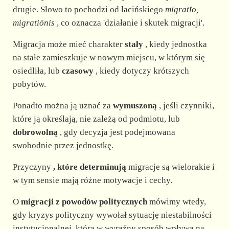
drugie. Słowo to pochodzi od łacińskiego
migratĭo,
migratiōnis
, co oznacza 'działanie i skutek migracji'.
Migracja może mieć charakter
stały
, kiedy jednostka
na stałe zamieszkuje w nowym miejscu, w którym się
osiedliła, lub
czasowy
, kiedy dotyczy krótszych
pobytów.
Ponadto można ją uznać za
wymuszoną
, jeśli czynniki,
które ją określają, nie zależą od podmiotu, lub
dobrowolną
, gdy decyzja jest podejmowana
swobodnie przez jednostkę.
Przyczyny
, które determinują
migracje są wielorakie i
w tym sensie mają różne motywacje i cechy.
O
migracji z powodów politycznych
mówimy wtedy,
gdy kryzys polityczny wywołał sytuację niestabilności
instytucjonalnej, która w wyraźny sposób wpływa na