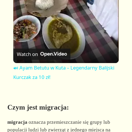
a
y
V
Watch on
i
🍛 Ayam Betutu w Kuta – Legendarny Balijski
Kurczak za 10 zł!
d
e
Czym jest migracja:
o
migracja
oznacza przemieszczanie się grupy lub
populacji ludzi lub zwierząt z jednego miejsca na