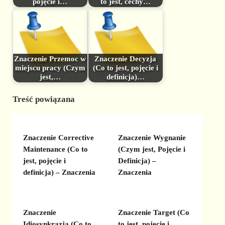
pojęcie i…
to jest, cechy…
Znaczenie Przemoc w
Znaczenie Decyzja
miejscu pracy (Czym
(Co to jest, pojęcie i
jest,…
definicja)…
Treść powiązana
Znaczenie Corrective
Znaczenie Wygnanie
Maintenance (Co to
(Czym jest, Pojęcie i
jest, pojęcie i
Definicja) –
definicja) – Znaczenia
Znaczenia
Znaczenie
Znaczenie Target (Co
Idiosynkrazja (Co to
to jest, pojęcie i