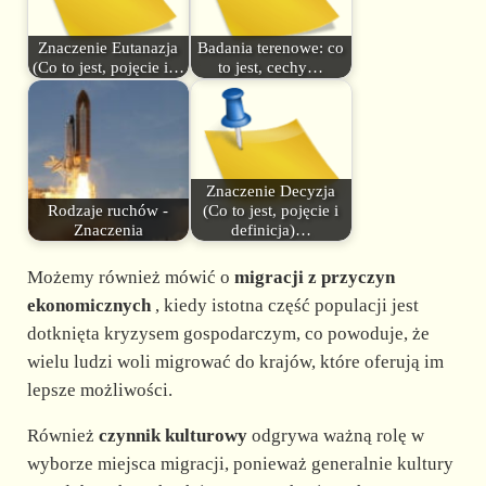
Znaczenie Eutanazja
Badania terenowe: co
(Co to jest, pojęcie i…
to jest, cechy…
Znaczenie Decyzja
Rodzaje ruchów -
(Co to jest, pojęcie i
Znaczenia
definicja)…
Możemy również mówić o
migracji z przyczyn
ekonomicznych
, kiedy istotna część populacji jest
dotknięta kryzysem gospodarczym, co powoduje, że
wielu ludzi woli migrować do krajów, które oferują im
lepsze możliwości.
Również
czynnik kulturowy
odgrywa ważną rolę w
wyborze miejsca migracji, ponieważ generalnie kultury