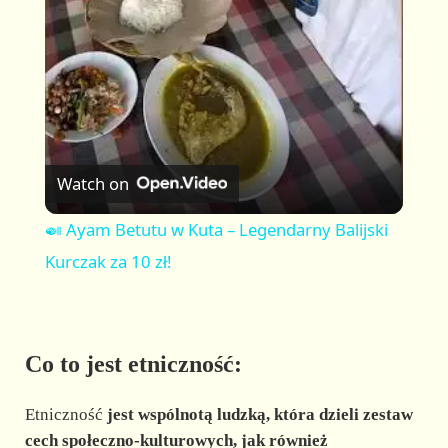
a
y
V
Watch on
i
🍛 Ayam Betutu w Kuta – Legendarny Balijski
Kurczak za 10 zł!
d
e
Co to jest etniczność:
o
Etniczność
jest
wspólnotą ludzką, która dzieli zestaw
cech społeczno-kulturowych, jak również