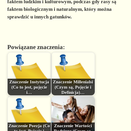
faktem ludzkim i kulturowym, podczas gdy rasy są
faktem biologicznym i naturalnym, który można
sprawdzić u innych gatunków.
Powiązane znaczenia:
Znaczenie Instytucja
Znaczenie Millenialsi
(Co to jest, pojęcie
(Czym są, Pojęcie i
i…
Definicja)…
Znaczenie Poezja (Co
Znaczenie Wartości
to jest, Pojęcie i
Rodzinne (Czym są,