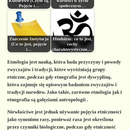
Kulturowe (Czym są,
wartości w życiu
Pojęcie i…
społecznym…
Znaczenie Instytucja
Hinduizm: co to jest,
(Co to jest, pojęcie
cechy
i…
charakterystyczne,…
Etnologia
jest nauką, która bada przyczyny i powody
zwyczajów i tradycji, które wyróżniają grupy
etniczne, podczas gdy
etnografia
jest dyscypliną,
która zajmuje się opisowym badaniem zwyczajów i
tradycji narodów. Jako takie, zarówno etnologia jak i
etnografia są gałęziami
antropologii
.
Niewłaściwe jest jednak używanie pojęcia etniczności
jako synonimu rasy, ponieważ rasa jest określona
przez czynniki biologiczne, podczas gdy etniczność