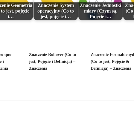
zenie Geometria
Znaczenie System
Znaczenie Jednostki
Znac
to jest, pojęcie
operacyjny (Co to
miary (Czym są,
(Co 
i…
jest, pojęcie i…
Pojęcie i…
ro quo
Znaczenie Rollover (Co to
Znaczenie Formaldehy
e i
jest, Pojęcie i Definicja) –
(Co to jest, Pojęcie &
zenia
Znaczenia
Definicja) – Znaczenia