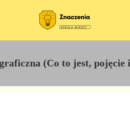
Szkoła wiedzy
Znaczenia
aficzna (Co to jest, pojęcie 