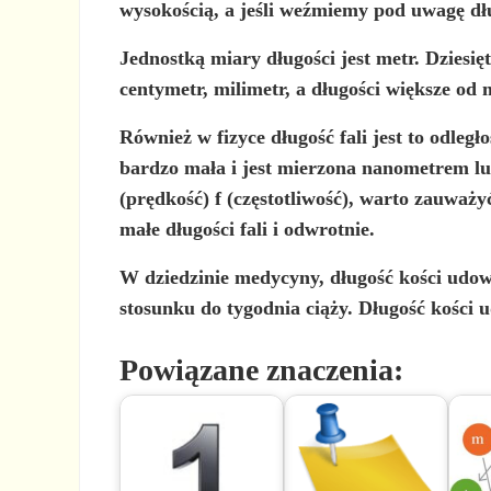
wysokością, a jeśli weźmiemy pod uwagę dł
Jednostką miary długości jest metr. Dziesi
centymetr, milimetr, a długości większe od 
Również w fizyce
długość fali
jest to odleg
bardzo mała i jest mierzona nanometrem lub
(prędkość) f (częstotliwość), warto zauważyć
małe długości fali i odwrotnie.
W dziedzinie medycyny,
długość kości udow
stosunku do tygodnia ciąży. Długość kości u
Powiązane znaczenia: