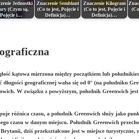
zenie Jednostki
Znaczenie Semblant
Znaczenie Kilogram
Znac
ary (Czym są,
(Co to jest, Pojęcie i
(Co to jest, Pojęcie i
(Co
Pojęcie i…
Definicja)…
Definicja)…
eograficzna
głość kątowa mierzona między początkiem lub południki
 długości geograficznej waha się od 0° (na południku Gr
wich. W związku z powyższym, południk Greenwich jest p
tępuje różnica czasu, a południk Greenwich służy jako pun
nego czasu w danym miejscu. Południk Greenwich przech
rytanii, dziś przekształcone jest w miejsce turystyczne,