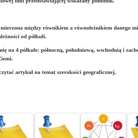
alowej linii przedstawiającej wskazany południk.
 mierzona między równikiem a równoleżnikiem danego mie
leżności od półkuli.
emię na 4 półkule: północną, południową, wschodnią i zach
Ziemi.
zytać artykuł na temat szerokości geograficznej.