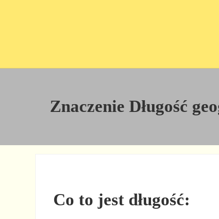
Przejdź do treści
Skip to site footer
Znaczenie Długość geogr
Co to jest długość: