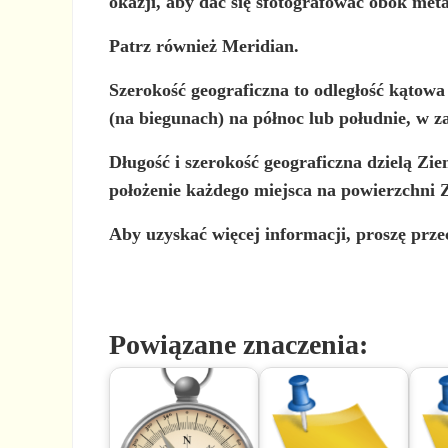
okazji, aby dać się sfotografować obok met
Patrz również Meridian.
Szerokość geograficzna
to odległość kątowa
(na biegunach) na północ lub południe, w za
Długość i szerokość geograficzna dzielą Zi
położenie każdego miejsca na powierzchni 
Aby uzyskać więcej informacji, proszę przec
Powiązane znaczenia: