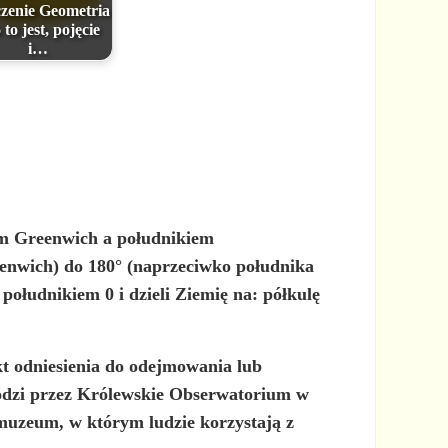
zenie Geometria
 to jest, pojęcie
i…
em Greenwich a południkiem
eenwich) do 180° (naprzeciwko południka
ołudnikiem 0 i dzieli Ziemię na: półkulę
kt odniesienia do odejmowania lub
odzi przez Królewskie Obserwatorium w
 muzeum, w którym ludzie korzystają z