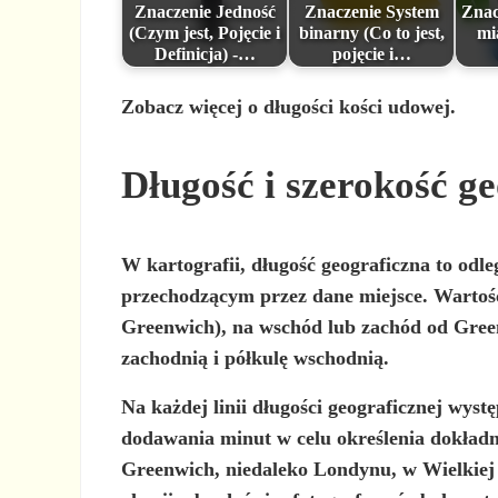
Znaczenie Jedność
Znaczenie System
Znac
(Czym jest, Pojęcie i
binarny (Co to jest,
mi
Definicja) -…
pojęcie i…
Zobacz więcej o długości kości udowej.
Długość i szerokość g
W kartografii,
długość geograficzna
to odle
przechodzącym przez dane miejsce. Wartość
Greenwich), na wschód lub zachód od Green
zachodnią i półkulę wschodnią.
Na każdej linii długości geograficznej wys
dodawania minut w celu określenia dokład
Greenwich, niedaleko Londynu, w Wielkiej B