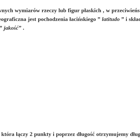
wnych wymiarów rzeczy lub figur płaskich
, w przeciwieńs
eograficzna jest pochodzenia łacińskiego ”
latitudo
” i skła
 ”
jakość”
.
, która łączy 2 punkty i poprzez długość otrzymujemy dłu