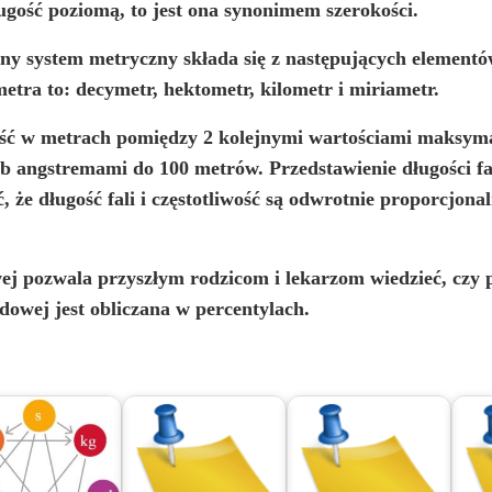
ugość poziomą, to jest ona synonimem szerokości.
ętny system metryczny składa się z następujących elementó
metra to: decymetr, hektometr, kilometr i miriametr.
łość w metrach pomiędzy 2 kolejnymi wartościami maksyma
 angstremami do 100 metrów. Przedstawienie długości fali
, że długość fali i częstotliwość są odwrotnie proporcjonal
ej
pozwala przyszłym rodzicom i lekarzom wiedzieć, czy 
dowej jest obliczana w percentylach.