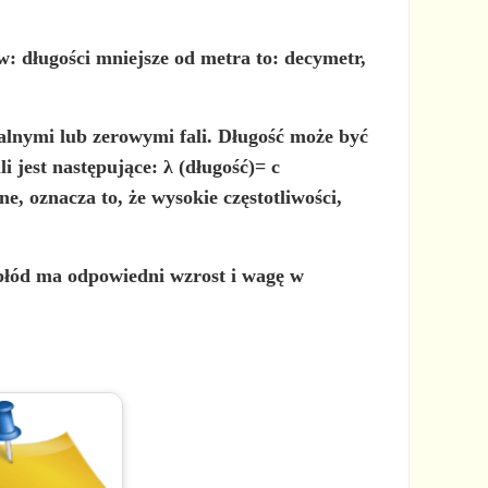
w: długości mniejsze od metra to: decymetr,
lnymi lub zerowymi fali. Długość może być
 jest następujące: λ (długość)= c
ne, oznacza to, że wysokie częstotliwości,
płód ma odpowiedni wzrost i wagę w