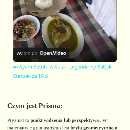
a
y
V
Watch on
i
🍛 Ayam Betutu w Kuta – Legendarny Balijski
Kurczak za 10 zł!
d
e
Czym jest Prisma:
o
Pryzmat to
punkt widzenia lub perspektywa
. W
matematyce graniastosłup jest
bryłą geometryczną o