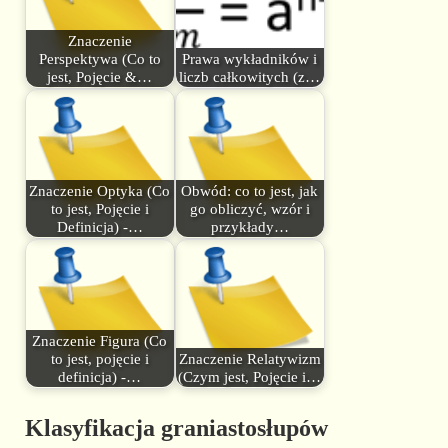
Znaczenie
Perspektywa (Co to
Prawa wykładników i
jest, Pojęcie &…
liczb całkowitych (z…
Znaczenie Optyka (Co
Obwód: co to jest, jak
to jest, Pojęcie i
go obliczyć, wzór i
Definicja) -…
przykłady…
Znaczenie Figura (Co
to jest, pojęcie i
Znaczenie Relatywizm
definicja) -…
(Czym jest, Pojęcie i…
Klasyfikacja graniastosłupów