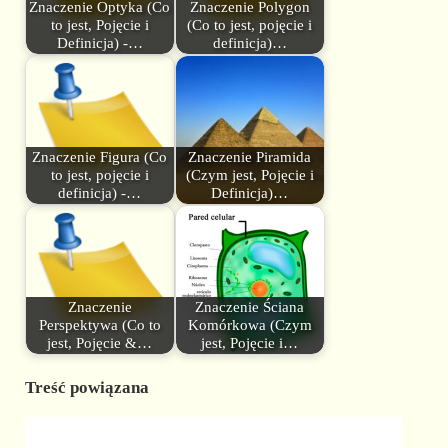
Znaczenie Optyka (Co
Znaczenie Polygon
to jest, Pojęcie i
(Co to jest, pojęcie i
Definicja) -…
definicja)…
Znaczenie Figura (Co
Znaczenie Piramida
to jest, pojęcie i
(Czym jest, Pojęcie i
definicja) -…
Definicja)…
Znaczenie
Znaczenie Ściana
Perspektywa (Co to
Komórkowa (Czym
jest, Pojęcie &…
jest, Pojęcie i…
Treść powiązana