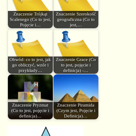
Znaczenie Trójkąt
Znaczenie Szerokość
Scalenego (Co to jest,
geograficzna (Co to
Pojęcie i…
jest,…
Obwód: co to jest, jak
Znaczenie Grace (Co
go obliczyć, wzór i
to jest, pojęcie i
przykłady…
definicja) -…
Znaczenie Pryzmat
Znaczenie Piramida
(Co to jest, pojęcie i
(Czym jest, Pojęcie i
definicja)…
Definicja)…