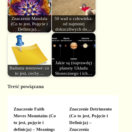
Znaczenie Mandala
50 wad u człowieka:
(Co to jest, Pojęcie i
od najmniej
Definicja)…
dokuczliwych do…
Jakie są (naprawdę)
Badania terenowe: co
planety Układu
to jest, cechy…
Słonecznego i ich…
Treść powiązana
Znaczenie Faith
Znaczenie Detrimento
Moves Mountains (Co
(Co to jest, Pojęcie i
to jest, pojęcie i
Definicja) –
definicja) – Meanings
Znaczenia