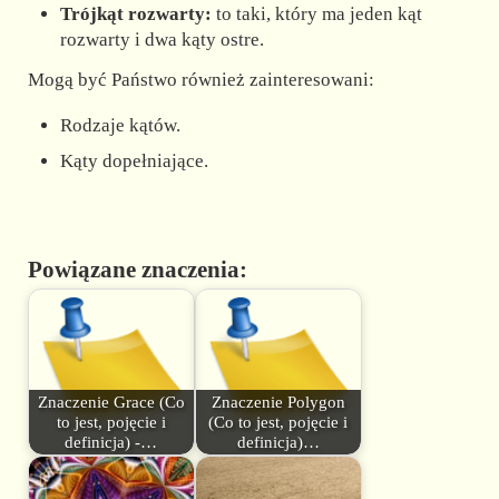
Trójkąt rozwarty:
to taki, który ma jeden kąt
rozwarty i dwa kąty ostre.
Mogą być Państwo również zainteresowani:
Rodzaje kątów.
Kąty dopełniające.
Powiązane znaczenia:
Znaczenie Grace (Co
Znaczenie Polygon
to jest, pojęcie i
(Co to jest, pojęcie i
definicja) -…
definicja)…