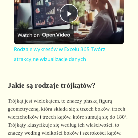
y
u
l
t
s
P
e
c
r
Watch on
e
l
e
Rodzaje wykresów w Excelu 365 Twórz
n
a
atrakcyjne wizualizacje danych
y
Jakie są rodzaje trójkątów?
V
Trójkąt jest wielokątem, to znaczy płaską figurą
geometryczną, która składa się z trzech boków, trzech
i
wierzchołków i trzech kątów, które sumują się do 180º.
Trójkąty klasyfikuje się według ich właściwości, to
d
znaczy według wielkości boków i szerokości kątów.