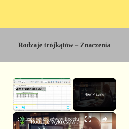
Rodzaje trójkątów – Znaczenia
×
Now Playing
×
P
U
F
Rodzaje wykresów w Excelu 365 Twórz atrakcyjne wizualizacje danych
l
n
u
a
m
l