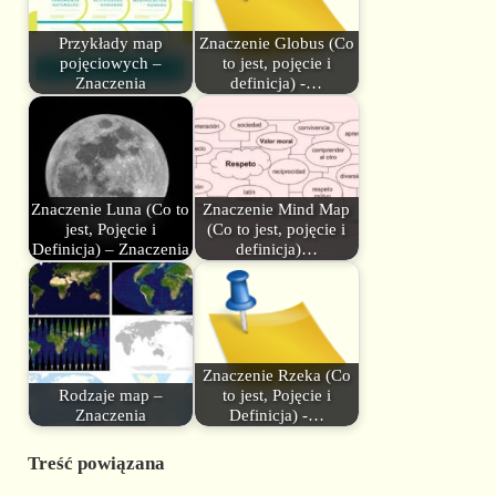
Przykłady map
Znaczenie Globus (Co
pojęciowych –
to jest, pojęcie i
Znaczenia
definicja) -…
Znaczenie Luna (Co to
Znaczenie Mind Map
jest, Pojęcie i
(Co to jest, pojęcie i
Definicja) – Znaczenia
definicja)…
Znaczenie Rzeka (Co
Rodzaje map –
to jest, Pojęcie i
Znaczenia
Definicja) -…
Treść powiązana