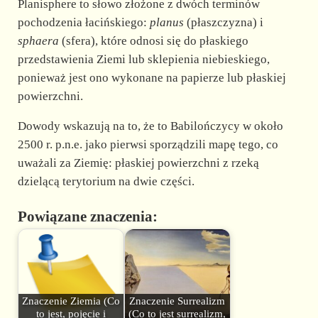
Planisphere to słowo złożone z dwóch terminów
pochodzenia łacińskiego:
planus
(płaszczyzna) i
sphaera
(sfera), które odnosi się do płaskiego
przedstawienia Ziemi lub sklepienia niebieskiego,
ponieważ jest ono wykonane na papierze lub płaskiej
powierzchni.
Dowody wskazują na to, że to Babilończycy w około
2500 r. p.n.e. jako pierwsi sporządzili mapę tego, co
uważali za Ziemię: płaskiej powierzchni z rzeką
dzielącą terytorium na dwie części.
Powiązane znaczenia:
Znaczenie Ziemia (Co
Znaczenie Surrealizm
to jest, pojęcie i
(Co to jest surrealizm,