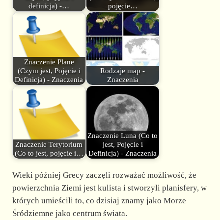
definicja) -…
pojęcie…
Znaczenie Plane
(Czym jest, Pojęcie i
Rodzaje map -
Definicja) - Znaczenia
Znaczenia
Znaczenie Luna (Co to
Znaczenie Terytorium
jest, Pojęcie i
(Co to jest, pojęcie i…
Definicja) - Znaczenia
Wieki później Grecy zaczęli rozważać możliwość, że
powierzchnia Ziemi jest kulista i stworzyli planisfery, w
których umieścili to, co dzisiaj znamy jako Morze
Śródziemne jako centrum świata.