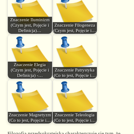
Znaczenie Iluminizm
(Czym jest, Pojęcie i
Znaczenie Filogeneza
Definicja)…
(Czym jest, Pojęcie i…
Znaczenie Elegia
(Czym jest, Pojęcie i
Znaczenie Patrystyka
Definicja) -…
(Co to jest, Pojęcie i…
Znaczenie Magnetyzm
Znaczenie Teleologia
(Co to jest, Pojęcie i…
(Co to jest, Pojęcie i…
Filozofia przedsokratejska charakteryzuje się tym, że