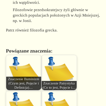
ich wątpliwości.
Filozofowie przedsokratejscy żyli głównie w
greckich populacjach położonych w Azji Mniejszej,
np. w Jonii.
Patrz również filozofia grecka.
Powiązane znaczenia:
Znaczenie Iluminizm
(Czym jest, Pojęcie i
Znaczenie Patrystyka
Definicja)…
(Co to jest, Pojęcie i…