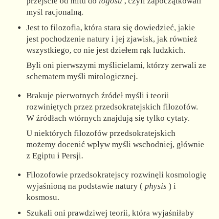
przejście od mitu do
logosu
, czyli zapoczątkowali
myśl racjonalną.
Jest to filozofia, która stara się dowiedzieć, jakie
jest pochodzenie natury i jej zjawisk, jak również
wszystkiego, co nie jest dziełem rąk ludzkich.
Byli oni pierwszymi myślicielami, którzy zerwali ze
schematem myśli mitologicznej.
Brakuje pierwotnych źródeł myśli i teorii
rozwiniętych przez przedsokratejskich filozofów.
W źródłach wtórnych znajdują się tylko cytaty.
U niektórych filozofów przedsokratejskich
możemy docenić wpływ myśli wschodniej, głównie
z Egiptu i Persji.
Filozofowie przedsokratejscy rozwinęli kosmologię
wyjaśnioną na podstawie natury (
physis
) i
kosmosu.
Szukali oni prawdziwej teorii, która wyjaśniłaby