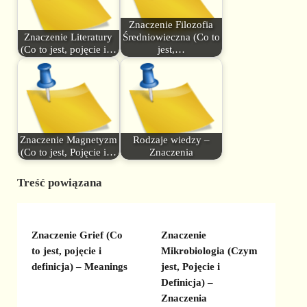
Znaczenie Filozofia
Znaczenie Literatury
Średniowieczna (Co to
(Co to jest, pojęcie i…
jest,…
Znaczenie Magnetyzm
Rodzaje wiedzy –
(Co to jest, Pojęcie i…
Znaczenia
Treść powiązana
Znaczenie Grief (Co
Znaczenie
to jest, pojęcie i
Mikrobiologia (Czym
definicja) – Meanings
jest, Pojęcie i
Definicja) –
Znaczenia