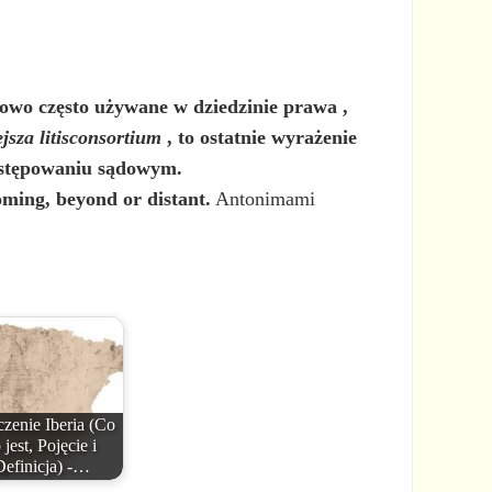
łowo często używane w dziedzinie
prawa
,
jsza litisconsortium
, to ostatnie wyrażenie
postępowaniu sądowym.
oming, beyond or distant.
Antonimami
zenie Iberia (Co
 jest, Pojęcie i
Definicja) -…