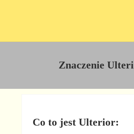
Przejdź do treści
Skip to site footer
Znaczenie Ulteri
Co to jest Ulterior: