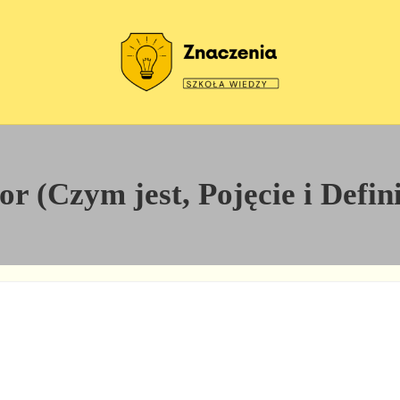
Szkoła wiedzy
Znaczenia
or (Czym jest, Pojęcie i Defin