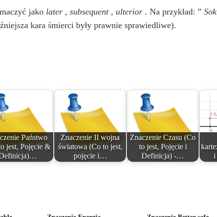
łumaczyć jako
later
,
subsequent
,
ulterior
. Na przykład: ”
Sok
źniejsza kara śmierci były prawnie sprawiedliwe).
czenie Państwo
Znaczenie II wojna
Znaczenie Czasu (Co
o jest, Pojęcie &
światowa (Co to jest,
to jest, Pojęcie i
karte
Definicja)…
pojęcie i…
Definicja) -…
i