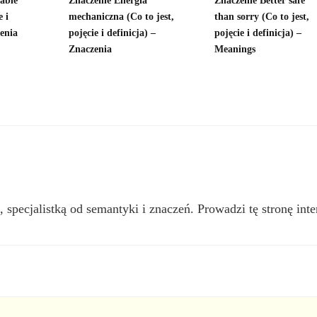
able
Znaczenie Energia
Znaczenie Better safe
e i
mechaniczna (Co to jest,
than sorry (Co to jest,
zenia
pojęcie i definicja) –
pojęcie i definicja) –
Znaczenia
Meanings
, specjalistką od semantyki i znaczeń. Prowadzi tę stronę inte