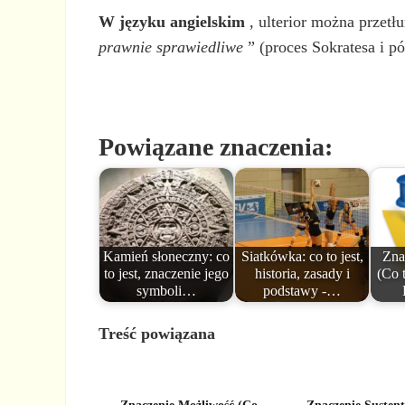
W języku angielskim
, ulterior można przet
prawnie
sprawiedliwe
” (proces Sokratesa i pó
Powiązane znaczenia:
Kamień słoneczny: co
Siatkówka: co to jest,
Zna
to jest, znaczenie jego
historia, zasady i
(Co t
symboli…
podstawy -…
Treść powiązana