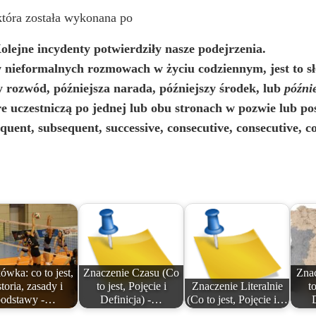
która została wykonana po
olejne incydenty potwierdziły nasze podejrzenia.
 w nieformalnych rozmowach w życiu codziennym, jest to s
zy rozwód, późniejsza narada, późniejszy środek, lub
późnie
óre uczestniczą po jednej lub obu stronach w pozwie lub 
quent, subsequent, successive, consecutive, consecutive, c
ówka: co to jest,
Znaczenie Czasu (Co
Znac
storia, zasady i
to jest, Pojęcie i
Znaczenie Literalnie
to
podstawy -…
Definicja) -…
(Co to jest, Pojęcie i…