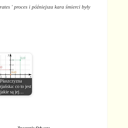
rates
' proces i późniejsza kara śmierci były
Płaszczyzna
zjańska: co to jest
 jakie są jej…