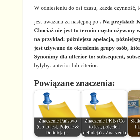
W odniesieniu do osi czasu, każda czynność, 
jest uważana za następną po
. Na przykład: K
Chociaż nie jest to termin często używany
na przykład: późniejsza apelacja, późniejs
jest używane do określenia grupy osób, kt
Synonimy dla ulterior
to: subsequent, subse
byłyby: anterior lub citerior.
Powiązane znaczenia:
Znaczenie Państwo
Znaczenie PKB (Co
Siatk
(Co to jest, Pojęcie &
to jest, pojęcie i
hi
Definicja)…
definicja) - Znaczenia