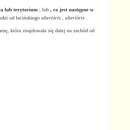
ca lub terytorium
; lub
, co jest następne w
odzi od łacińskiego
ulteriōris
,
ulteriōris
.
nię, która znajdowała się dalej na zachód od