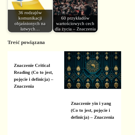
36 rodzajów
komunikacji
60 przykładów
objaśnionych na
wartościowych cech
łatwych…
dla życia – Znaczenia
Treść powiązana
Znaczenie Critical
Reading (Co to jest,
pojęcie i definicja) –
Znaczenia
Znaczenie yin i yang
(Co to jest, pojęcie i
definicja) – Znaczenia