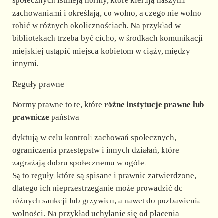
społecznych istnieją normy, które kierują naszymi
zachowaniami i określają, co wolno, a czego nie wolno
V
robić w różnych okolicznościach. Na przykład w
bibliotekach trzeba być cicho, w środkach komunikacji
i
miejskiej ustąpić miejsca kobietom w ciąży, między
innymi.
d
Reguły prawne
e
Normy prawne to te, które
różne instytucje prawne lub
prawnicze
państwa
o
dyktują w celu kontroli zachowań społecznych,
ograniczenia przestępstw i innych działań, które
zagrażają dobru społecznemu w ogóle.
Są to reguły, które są spisane i prawnie zatwierdzone,
dlatego ich nieprzestrzeganie może prowadzić do
różnych sankcji lub grzywien, a nawet do pozbawienia
wolności. Na przykład uchylanie się od płacenia