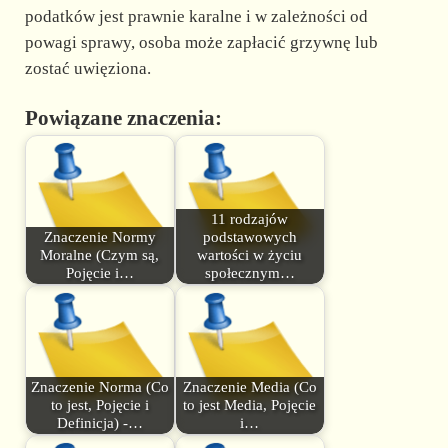
podatków jest prawnie karalne i w zależności od
powagi sprawy, osoba może zapłacić grzywnę lub
zostać uwięziona.
Powiązane znaczenia:
11 rodzajów
Znaczenie Normy
podstawowych
Moralne (Czym są,
wartości w życiu
Pojęcie i…
społecznym…
Znaczenie Norma (Co
Znaczenie Media (Co
to jest, Pojęcie i
to jest Media, Pojęcie
Definicja) -…
i…