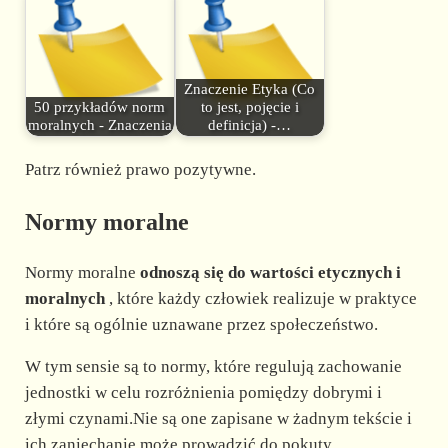
Znaczenie Etyka (Co
50 przykładów norm
to jest, pojęcie i
moralnych - Znaczenia
definicja) -…
Patrz również prawo pozytywne.
Normy moralne
Normy moralne
odnoszą się do wartości etycznych i
moralnych
, które każdy człowiek realizuje w praktyce
i które są ogólnie uznawane przez społeczeństwo.
W tym sensie są to normy, które regulują zachowanie
jednostki w celu rozróżnienia pomiędzy dobrymi i
złymi czynami.Nie są one zapisane w żadnym tekście i
ich zaniechanie może prowadzić do pokuty.