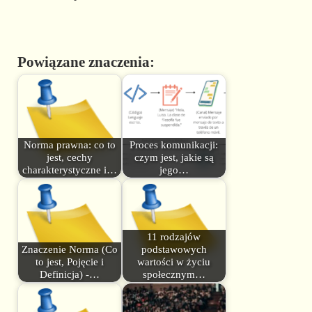
Powiązane znaczenia:
Norma prawna: co to
Proces komunikacji:
jest, cechy
czym jest, jakie są
charakterystyczne i…
jego…
11 rodzajów
Znaczenie Norma (Co
podstawowych
to jest, Pojęcie i
wartości w życiu
Definicja) -…
społecznym…