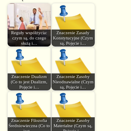
Reguły współżycia:
Znaczenie Zasady
czym są, do czego
Konstytucyjne (Czym
służą i…
są, Pojęcie i…
Znaczenie Dualizm
Znaczenie Zasoby
(Co to jest Dualizm,
Nieodnawialne (Czym
Pojęcie i…
są, Pojęcie i…
Znaczenie Filozofia
Znaczenie Zasoby
Średniowieczna (Co to
Materialne (Czym są,
jest,…
Pojęcie i…