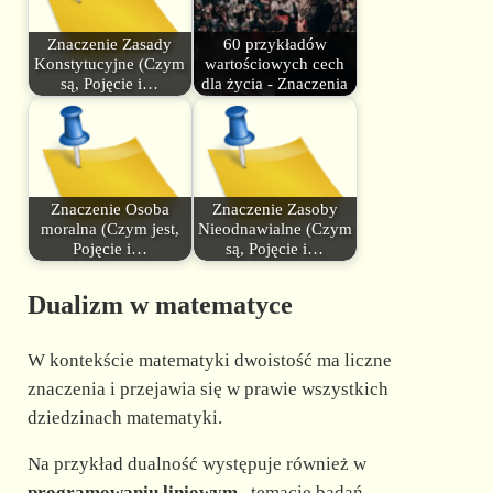
Znaczenie Zasady
60 przykładów
Konstytucyjne (Czym
wartościowych cech
są, Pojęcie i…
dla życia - Znaczenia
Znaczenie Osoba
Znaczenie Zasoby
moralna (Czym jest,
Nieodnawialne (Czym
Pojęcie i…
są, Pojęcie i…
Dualizm w matematyce
W kontekście matematyki dwoistość ma liczne
znaczenia i przejawia się w prawie wszystkich
dziedzinach matematyki.
Na przykład dualność występuje również w
programowaniu liniowym
, temacie badań