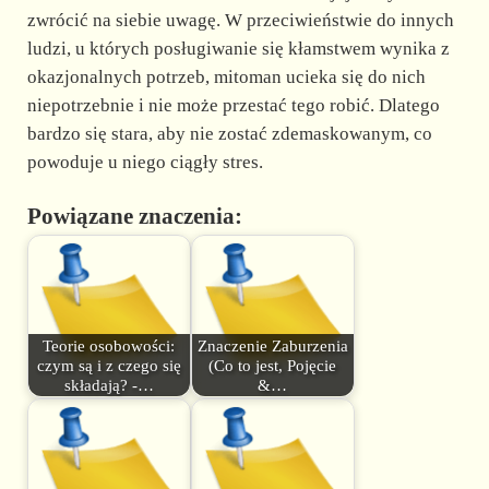
zwrócić na siebie uwagę. W przeciwieństwie do innych
ludzi, u których posługiwanie się kłamstwem wynika z
okazjonalnych potrzeb, mitoman ucieka się do nich
niepotrzebnie i nie może przestać tego robić. Dlatego
bardzo się stara, aby nie zostać zdemaskowanym, co
powoduje u niego ciągły stres.
Powiązane znaczenia:
Teorie osobowości:
Znaczenie Zaburzenia
czym są i z czego się
(Co to jest, Pojęcie
składają? -…
&…