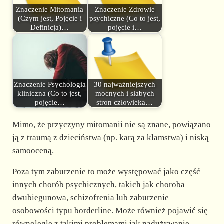
Znaczenie Mitomania
Znaczenie Zdrowie
(Czym jest, Pojęcie i
psychiczne (Co to jest,
Definicja)…
pojęcie i…
Znaczenie Psychologia
30 najważniejszych
kliniczna (Co to jest,
mocnych i słabych
pojęcie…
stron człowieka…
Mimo, że przyczyny mitomanii nie są znane, powiązano
ją z traumą z dzieciństwa (np. karą za kłamstwa) i niską
samooceną.
Poza tym zaburzenie to może występować jako część
innych chorób psychicznych, takich jak choroba
dwubiegunowa, schizofrenia lub zaburzenie
osobowości typu borderline. Może również pojawić się
równolegle z takimi problemami jak nadużywanie