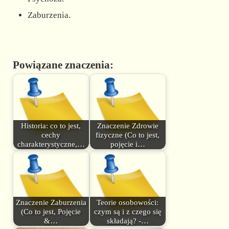
Zaburzenia.
Powiązane znaczenia:
Historia: co to jest,
Znaczenie Zdrowie
cechy
fizyczne (Co to jest,
charakterystyczne,…
pojęcie i…
Znaczenie Zaburzenia
Teorie osobowości:
(Co to jest, Pojęcie
czym są i z czego się
&…
składają? -…