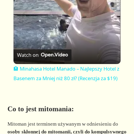
a
y
V
Watch on
i
🏨 Minahasa Hotel Manado – Najlepszy Hotel z
Basenem za Mniej niż 80 zł? (Recenzja za $19)
d
e
Co to jest mitomania:
o
Mitoman jest terminem używanym w odniesieniu do
osoby skłonnej do mitomanii, czyli do kompulsywnego