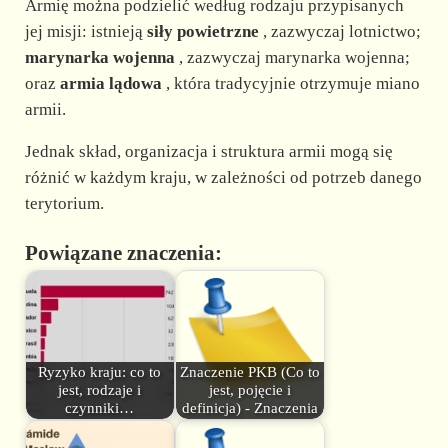
Armię można podzielić według rodzaju przypisanych
jej misji: istnieją
siły powietrzne
, zazwyczaj lotnictwo;
marynarka wojenna
, zazwyczaj marynarka wojenna;
oraz
armia lądowa
, która tradycyjnie otrzymuje miano
armii.
Jednak skład, organizacja i struktura armii mogą się
różnić w każdym kraju, w zależności od potrzeb danego
terytorium.
Powiązane znaczenia:
Ryzyko kraju: co to
Znaczenie PKB (Co to
jest, rodzaje i
jest, pojęcie i
czynniki…
definicja) - Znaczenia