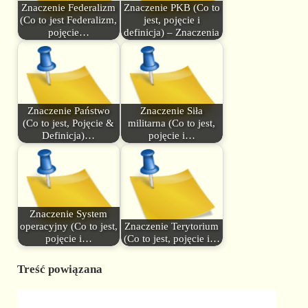
Znaczenie Federalizm
Znaczenie PKB (Co to
(Co to jest Federalizm,
jest, pojęcie i
pojęcie…
definicja) – Znaczenia
Znaczenie Państwo
Znaczenie Siła
(Co to jest, Pojęcie &
militarna (Co to jest,
Definicja)…
pojęcie i…
Znaczenie System
operacyjny (Co to jest,
Znaczenie Terytorium
pojęcie i…
(Co to jest, pojęcie i…
Treść powiązana