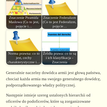
Znaczenie Piramida
Znaczenie Federalizm
Maslowa (Co to jest,
(Co to jest Federalizm,
pojęcie i…
pojęcie…
Norma prawna: co to
Źródła prawa: co to są
jest, cechy
i ich klasyfikacja -
charakterystyczne i…
Znaczenia
Generalnie naczelny dowódca armii jest głową państwa,
chociaż każda armia ma swojego generalnego dowódcę,
podporządkowanego władzy politycznej.
Następnie istnieje szereg ustalonych hierarchii od
oficerów do podoficerów, które są zorganizowane