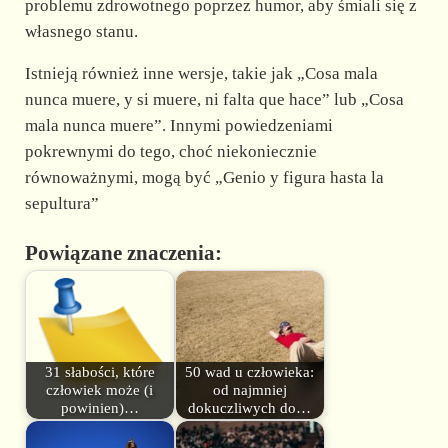
problemu zdrowotnego poprzez humor, aby śmiali się z
własnego stanu.
Istnieją również inne wersje, takie jak „Cosa mala
nunca muere, y si muere, ni falta que hace” lub „Cosa
mala nunca muere”. Innymi powiedzeniami
pokrewnymi do tego, choć niekoniecznie
równoważnymi, mogą być „Genio y figura hasta la
sepultura”
Powiązane znaczenia:
31 słabości, które
50 wad u człowieka:
człowiek może (i
od najmniej
powinien)…
dokuczliwych do…