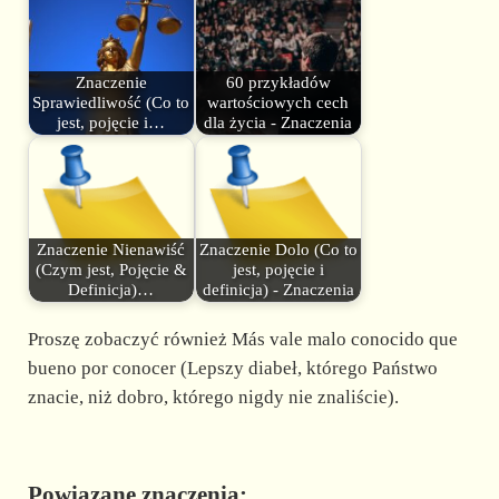
Znaczenie
60 przykładów
Sprawiedliwość (Co to
wartościowych cech
jest, pojęcie i…
dla życia - Znaczenia
Znaczenie Nienawiść
Znaczenie Dolo (Co to
(Czym jest, Pojęcie &
jest, pojęcie i
Definicja)…
definicja) - Znaczenia
Proszę zobaczyć również Más vale malo conocido que
bueno por conocer (Lepszy diabeł, którego Państwo
znacie, niż dobro, którego nigdy nie znaliście).
Powiązane znaczenia: