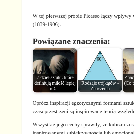
W tej pierwszej próbie Picasso łączy wpływy 
(1839-1906).
Powiązane znaczenia:
7 dzieł sztuki, które
Znac
definiują miłość lepiej
Rodzaje trójkątów -
(Co t
niż…
Znaczenia
Oprócz inspiracji egzotycznymi formami sztu
czasoprzestrzeni są inspirowane teorią względ
Wszystkie jego cechy sprawiły, że kubizm zost
inspirowanymi subiektywnością lub emocjonal