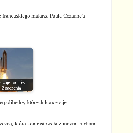
e francuskiego malarza Paula Cézanne'a
dzaje ruchów -
Znaczenia
erpolihedry, których koncepcje
tyczną, która kontrastowała z innymi ruchami