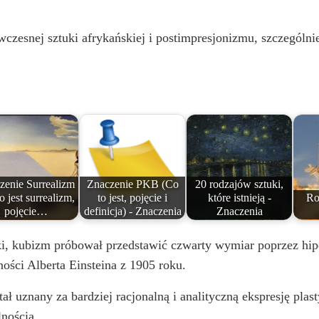
wczesnej sztuki afrykańskiej i postimpresjonizmu, szczególni
zenie Surrealizm
Znaczenie PKB (Co
20 rodzajów sztuki,
o jest surrealizm,
to jest, pojęcie i
które istnieją -
Ro
pojęcie…
definicja) - Znaczenia
Znaczenia
ki, kubizm próbował przedstawić czwarty wymiar poprzez hip
ności Alberta Einsteina z 1905 roku.
ał uznany za bardziej racjonalną i analityczną ekspresję plas
nością.