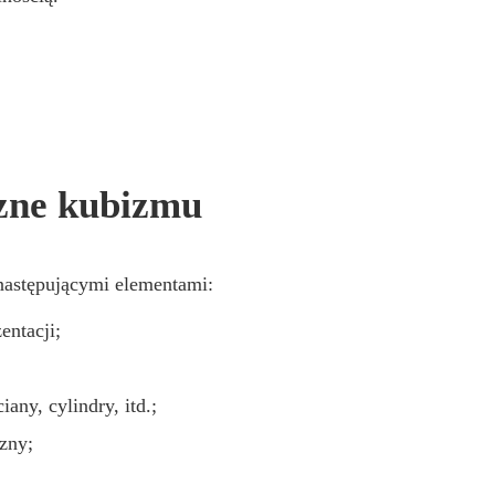
zne kubizmu
następującymi elementami:
entacji;
any, cylindry, itd.;
zny;