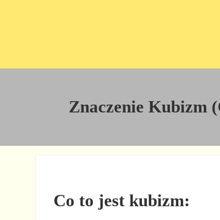
Przejdź do treści
Skip to site footer
Znaczenie Kubizm (C
Co to jest kubizm: