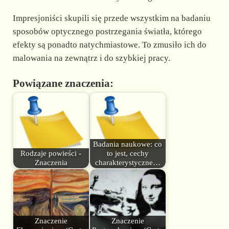
Impresjoniści skupili się przede wszystkim na badaniu
sposobów optycznego postrzegania światła, którego
efekty są ponadto natychmiastowe. To zmusiło ich do
malowania na zewnątrz i do szybkiej pracy.
Powiązane znaczenia:
Badania naukowe: co
Rodzaje powieści -
to jest, cechy
Znaczenia
charakterystyczne…
Znaczenie
Znaczenie