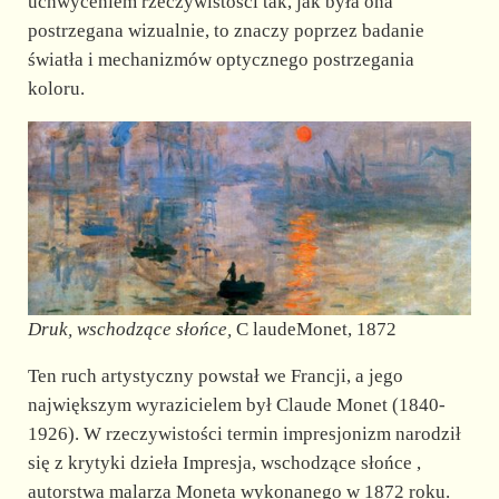
d
uchwyceniem rzeczywistości tak, jak była ona
postrzegana wizualnie, to znaczy poprzez badanie
światła i mechanizmów optycznego postrzegania
e
koloru.
o
Druk, wschodzące słońce,
C laudeMonet, 1872
Ten ruch artystyczny powstał we Francji, a jego
największym wyrazicielem był Claude Monet (1840-
1926). W rzeczywistości termin impresjonizm narodził
się z krytyki dzieła Impresja, wschodzące słońce ,
autorstwa malarza Moneta wykonanego w 1872 roku.