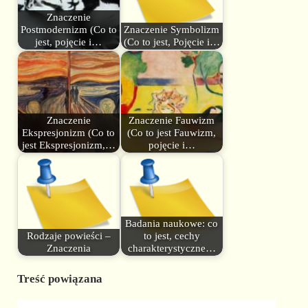
Znaczenie
Postmodernizm (Co to
Znaczenie Symbolizm
jest, pojęcie i…
(Co to jest, Pojęcie i…
Znaczenie
Znaczenie Fauwizm
Ekspresjonizm (Co to
(Co to jest Fauwizm,
jest Ekspresjonizm,…
pojęcie i…
Badania naukowe: co
Rodzaje powieści –
to jest, cechy
Znaczenia
charakterystyczne…
Treść powiązana