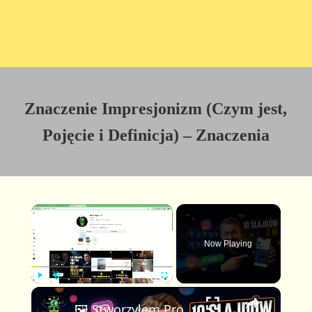
Znaczenie Impresjonizm (Czym jest,
Pojęcie i Definicja) – Znaczenia
×
Now Playing
×
P
U
F
🖼️ Stworzyłem Profesjonalną Karuzelę Instagram 10 Slajdów z AI — Pełny Workflow z Claude & FlexClip
l
n
u