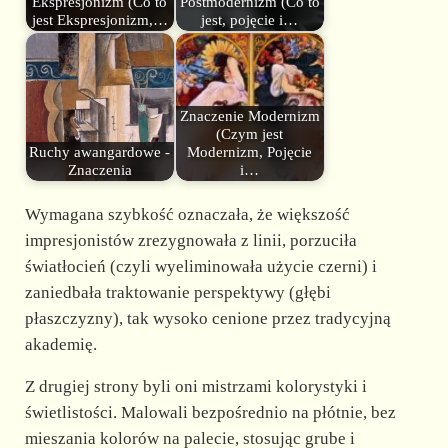
Ekspresjonizm (Co to
Postmodernizm (Co to
jest Ekspresjonizm,…
jest, pojęcie i…
Znaczenie Modernizm
(Czym jest
Ruchy awangardowe -
Modernizm, Pojęcie
Znaczenia
i…
Wymagana szybkość oznaczała, że większość
impresjonistów zrezygnowała z linii, porzuciła
światłocień (czyli wyeliminowała użycie czerni) i
zaniedbała traktowanie perspektywy (głębi
płaszczyzny), tak wysoko cenione przez tradycyjną
akademię.
Z drugiej strony byli oni mistrzami kolorystyki i
świetlistości. Malowali bezpośrednio na płótnie, bez
mieszania kolorów na palecie, stosując grube i