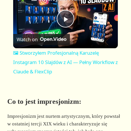
a
m
l
y
u
l
t
s
P
e
c
r
Watch on
e
l
e
🖼️ Stworzyłem Profesjonalną Karuzelę
n
a
Instagram 10 Slajdów z AI — Pełny Workflow z
Claude & FlexClip
y
V
Co to jest impresjonizm:
i
Impresjonizm jest nurtem artystycznym, który powstał
w ostatniej tercji XIX wieku i charakteryzuje się