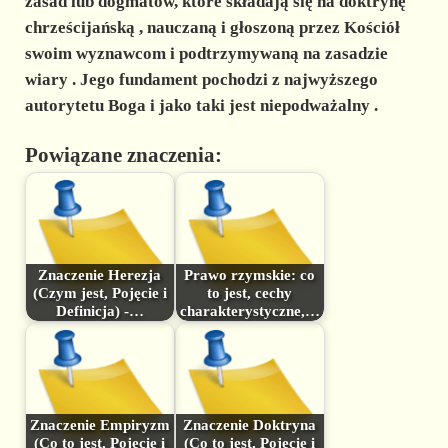
zasad lub dogmatów, które składają się na
doktrynę
chrześcijańską
, nauczaną i głoszoną przez Kościół
swoim wyznawcom i podtrzymywaną na
zasadzie
wiary
. Jego fundament pochodzi z najwyższego
autorytetu Boga i jako taki
jest niepodważalny
.
Powiązane znaczenia:
Znaczenie Herezja
Prawo rzymskie: co
(Czym jest, Pojęcie i
to jest, cechy
Definicja) -…
charakterystyczne,…
Znaczenie Empiryzm
Znaczenie Doktryna
(Co to jest, Pojęcie i
(Co to jest, Pojęcie i