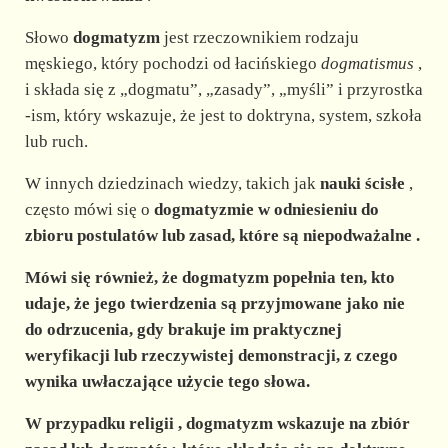
d
Słowo
dogmatyzm
jest rzeczownikiem rodzaju
e
męskiego, który pochodzi od łacińskiego
dogmatismus
,
i składa się z „dogmatu”, „zasady”, „myśli” i przyrostka
-ism, który wskazuje, że jest to doktryna, system, szkoła
o
lub ruch.
W innych dziedzinach wiedzy, takich jak
nauki ścisłe
,
często mówi się o
dogmatyzmie
w odniesieniu do
zbioru postulatów lub zasad, które są
niepodważalne
.
Mówi się również, że
dogmatyzm
popełnia ten, kto
udaje, że jego twierdzenia są przyjmowane jako nie
do odrzucenia, gdy brakuje im praktycznej
weryfikacji lub rzeczywistej demonstracji, z czego
wynika
uwłaczające użycie
tego słowa.
W przypadku
religii
,
dogmatyzm
wskazuje na zbiór