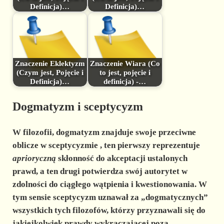
Definicja)…
Definicja)…
Znaczenie Eklektyzm
Znaczenie Wiara (Co
(Czym jest, Pojęcie i
to jest, pojęcie i
Definicja)…
definicja) -…
Dogmatyzm i sceptycyzm
W filozofii,
dogmatyzm
znajduje swoje przeciwne
oblicze w
sceptycyzmie
, ten pierwszy reprezentuje
aprioryczną
skłonność do akceptacji ustalonych
prawd, a ten drugi potwierdza swój autorytet w
zdolności do ciągłego wątpienia i kwestionowania. W
tym sensie
sceptycyzm
uznawał za „dogmatycznych”
wszystkich tych filozofów, którzy przyznawali się do
jakiejkolwiek prawdy wykraczającej poza