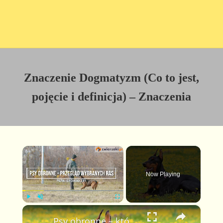
Znaczenie Dogmatyzm (Co to jest,
pojęcie i definicja) – Znaczenia
×
Now Playing
×
P
U
F
Psy obronne – które rasy sprawdzają się w obronie? Sprawdź zestawienie!
l
n
u