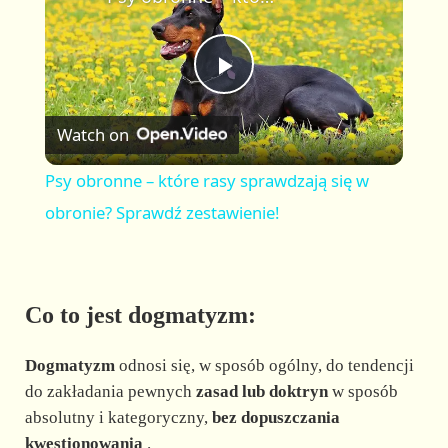
a
m
l
y
u
l
t
s
P
e
c
r
Watch on
e
l
e
Psy obronne – które rasy sprawdzają się w
n
a
obronie? Sprawdź zestawienie!
y
Co to jest dogmatyzm:
V
Dogmatyzm
odnosi się, w sposób ogólny, do tendencji
i
do zakładania pewnych
zasad lub doktryn
w sposób
absolutny i kategoryczny,
bez dopuszczania
kwestionowania
.