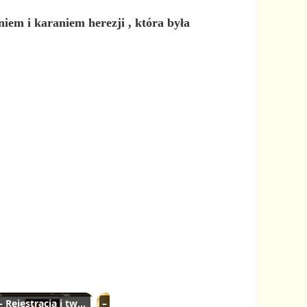
aniem i karaniem herezji
, która była
– Rejestracja i tworzenie konta
– Tworzenie kursu
– Budowanie programu kursu