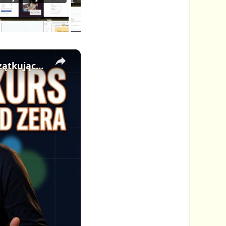
×
🎓 Jak Stworzyć Kurs Online od Zera — Pełny Tutorial dla Początkujących (Rejestracji do Publikacji)