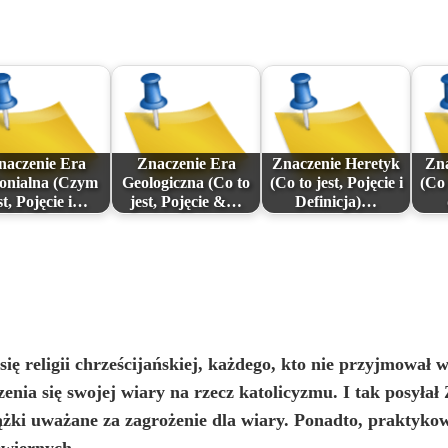
naczenie Era
Znaczenie Era
Znaczenie Heretyk
Zna
onialna (Czym
Geologiczna (Co to
(Co to jest, Pojęcie i
(Co 
st, Pojęcie i…
jest, Pojęcie &…
Definicja)…
się religii chrześcijańskiej, każdego, kto nie przyjmował 
nia się swojej wiary na rzecz katolicyzmu. I tak posyłał 
ążki uważane za zagrożenie dla wiary. Ponadto, praktykow
ewiernych.