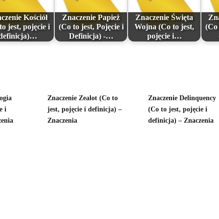
czenie Kościół
Znaczenie Papież
Znaczenie Święta
Zna
to jest, pojęcie i
(Co to jest, Pojęcie i
Wojna (Co to jest,
(Co 
definicja)…
Definicja) -…
pojęcie i…
ogia
Znaczenie Zealot (Co to
Znaczenie Delinquency
e i
jest, pojęcie i definicja) –
(Co to jest, pojęcie i
zenia
Znaczenia
definicja) – Znaczenia