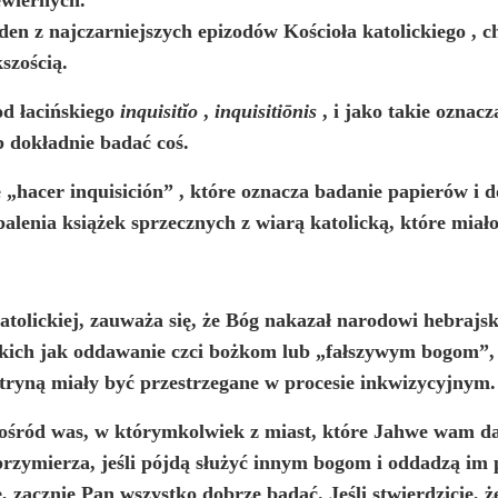
den z najczarniejszych epizodów Kościoła katolickiego
, c
szością.
od łacińskiego
inquisitĭo
,
inquisitiōnis
, i jako takie oznac
b dokładnie badać coś.
e
„hacer inquisición”
, które oznacza badanie papierów i 
alenia książek sprzecznych z wiarą katolicką, które miało
 katolickiej, zauważa się, że Bóg nakazał narodowi hebr
takich jak oddawanie czci bożkom lub „fałszywym bogom”, 
tryną miały być przestrzegane w procesie inkwizycyjnym.
śród was, w którymkolwiek z miast, które Jahwe wam da,
przymierza, jeśli pójdą służyć innym bogom i oddadzą im 
e, zacznie Pan wszystko dobrze badać. Jeśli stwierdzicie, 