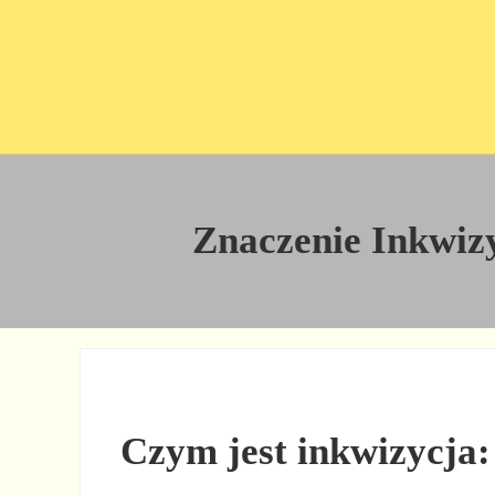
Przejdź do treści
Skip to site footer
Znaczenie Inkwizy
Czym jest inkwizycja: