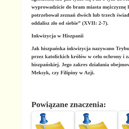
wyprowadzicie do bram miasta mężczyznę lub
potrzebował zeznań dwóch lub trzech świad
oddalisz zło od siebie” (XVII: 2-7).
Inkwizycja w Hiszpanii
Jak
hiszpańska inkwizycja
nazywano
Trybu
przez katolickich królów w celu ochrony i 
hiszpańskiej. Jego zakres działania obejmo
Meksyk, czy Filipiny w Azji.
Powiązane znaczenia: