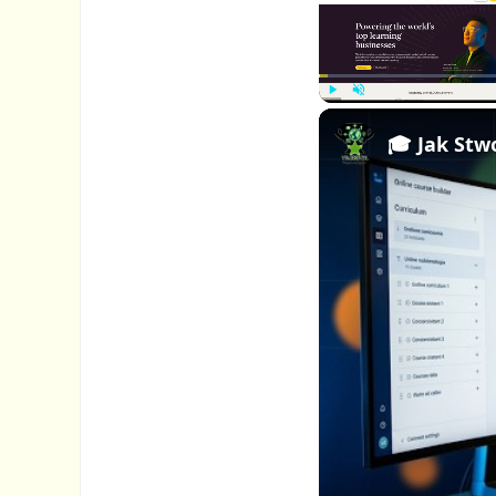
P
U
l
n
a
m
y
u
t
e