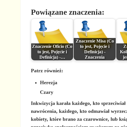
Powiązane znaczenia:
Znaczenie Misa (Co
Znaczenie Oficio (Co
to jest, Pojęcie i
Z
to jest, Pojęcie i
Definicja) -
Kol
Definicja) -…
Znaczenia
je
Patrz również:
Herezja
Czary
Inkwizycja karała każdego, kto sprzeciwiał 
nawrócenia, każdego, kto odmawiał wyrzecze
kobiety, które brano za czarownice, lub ksi
przeciwko społecznościom uważanym za ni