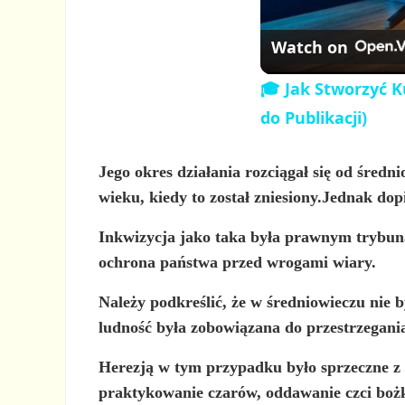
Watch on
🎓 Jak Stworzyć K
do Publikacji)
Jego okres działania rozciągał się od
średni
wieku, kiedy to został zniesiony.Jednak do
Inkwizycja jako taka była
prawnym trybuna
ochrona państwa przed wrogami wiary.
Należy podkreślić, że w średniowieczu
nie 
ludność była zobowiązana do przestrzegania r
Herezją w tym przypadku było sprzeczne z
praktykowanie czarów, oddawanie czci boż