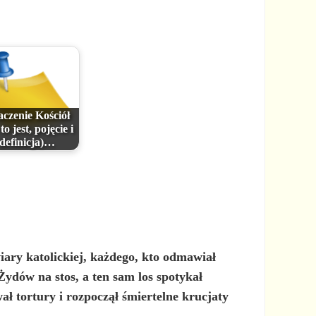
czenie Kościół
to jest, pojęcie i
definicja)…
wiary katolickiej, każdego, kto odmawiał
Żydów na stos, a ten sam los spotykał
ał tortury i rozpoczął śmiertelne krucjaty