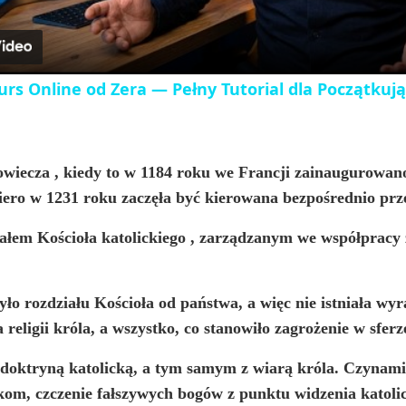
a
y
urs Online od Zera — Pełny Tutorial dla Początkują
V
i
owiecza
, kiedy to w 1184 roku we Francji zainaugurowan
piero w 1231 roku zaczęła być kierowana bezpośrednio prz
d
łem Kościoła katolickiego
, zarządzanym we współpracy z
e
było rozdziału Kościoła od państwa, a więc nie istniała w
eligii króla, a wszystko, co stanowiło zagrożenie w sferze
o
 doktryną katolicką, a tym samym z wiarą króla. Czynam
kom, czczenie fałszywych bogów z punktu widzenia katoli