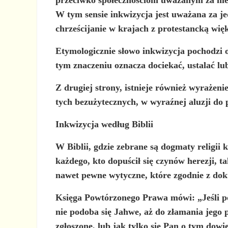
W tym sensie inkwizycja
jest uważana za je
chrześcijanie w krajach z protestancką więk
Etymologicznie słowo inkwizycja pochodzi 
tym znaczeniu oznacza dociekać, ustalać lu
Z drugiej strony, istnieje również wyrażeni
tych bezużytecznych, w wyraźnej aluzji do p
Inkwizycja według Biblii
W Biblii, gdzie zebrane są dogmaty religii
każdego, kto dopuścił się czynów herezji, 
nawet pewne wytyczne, które zgodnie z dok
Księga Powtórzonego Prawa mówi: „Jeśli po
nie podoba się Jahwe, aż do złamania jego 
zgłoszone, lub jak tylko się Pan o tym dowi