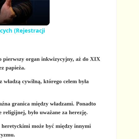
cych (Rejestracji
o pierwszy organ inkwizycyjny, aż do XIX
ez papieża.
 władzą cywilną, którego celem była
yraźna granica między władzami. Ponadto
 religijnej, było uważane za herezję.
i heretyckimi może być między innymi
cyzmu.