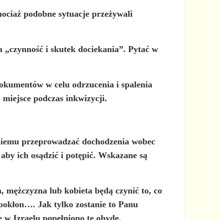
hociaż podobne sytuacje przeżywali
za „czynność i skutek dociekania”. Pytać w
dokumentów w celu odrzucenia i spalenia
 miejsce podczas inkwizycji.
ajskiemu przeprowadzać dochodzenia wobec
aby ich osądzić i potępić. Wskazane są
 mężczyzna lub kobieta będą czynić to, co
pokłon…. Jak tylko zostanie to Panu
że w Izraelu popełniono tę ohydę,