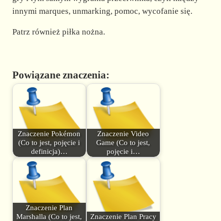
innymi marques, unmarking, pomoc, wycofanie się.
Patrz również piłka nożna.
Powiązane znaczenia:
Znaczenie Pokémon
Znaczenie Video
(Co to jest, pojęcie i
Game (Co to jest,
definicja)…
pojęcie i…
Znaczenie Plan
Marshalla (Co to jest,
Znaczenie Plan Pracy