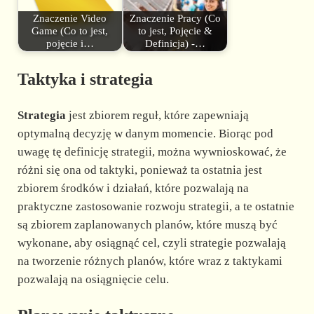
Znaczenie Video
Znaczenie Pracy (Co
Game (Co to jest,
to jest, Pojęcie &
pojęcie i…
Definicja) -…
Taktyka i strategia
Strategia
jest zbiorem reguł, które zapewniają
optymalną decyzję w danym momencie. Biorąc pod
uwagę tę definicję strategii, można wywnioskować, że
różni się ona od taktyki, ponieważ ta ostatnia jest
zbiorem środków i działań, które pozwalają na
praktyczne zastosowanie rozwoju strategii, a te ostatnie
są zbiorem zaplanowanych planów, które muszą być
wykonane, aby osiągnąć cel, czyli strategie pozwalają
na tworzenie różnych planów, które wraz z taktykami
pozwalają na osiągnięcie celu.