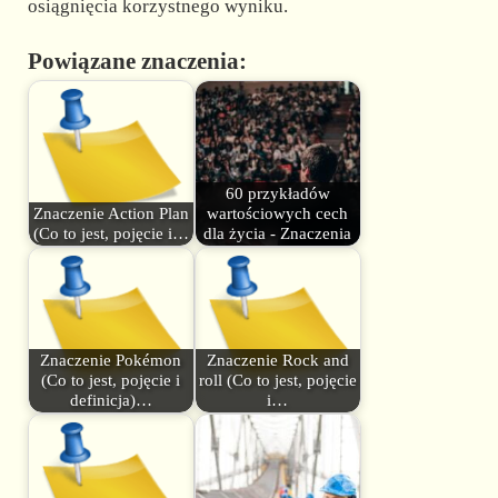
osiągnięcia korzystnego wyniku.
Powiązane znaczenia:
60 przykładów
Znaczenie Action Plan
wartościowych cech
(Co to jest, pojęcie i…
dla życia - Znaczenia
Znaczenie Pokémon
Znaczenie Rock and
(Co to jest, pojęcie i
roll (Co to jest, pojęcie
definicja)…
i…