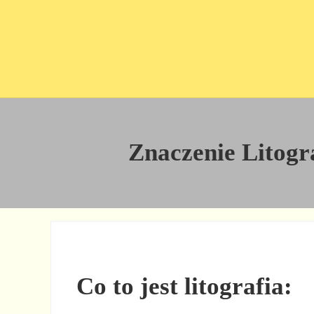
Przejdź do treści
Skip to site footer
Znaczenie Litogra
Co to jest litografia: