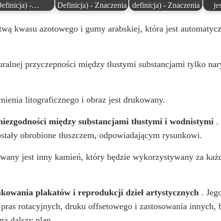
efinicja) -…
Definicja) - Znaczenia
definicja) - Znaczenia
je
wą kwasu azotowego i gumy arabskiej, która jest automatycz
turalnej przyczepności między tłustymi substancjami tylko n
mienia litograficznego i obraz jest drukowany.
 niezgodności między substancjami tłustymi i wodnistymi
.
 zostały obrobione tłuszczem, odpowiadającym rysunkowi.
owany jest inny kamień, który będzie wykorzystywany za k
kowania plakatów i reprodukcji dzieł artystycznych
. Jeg
 pras rotacyjnych, druku offsetowego i zastosowania innych, 
na dalszy plan.