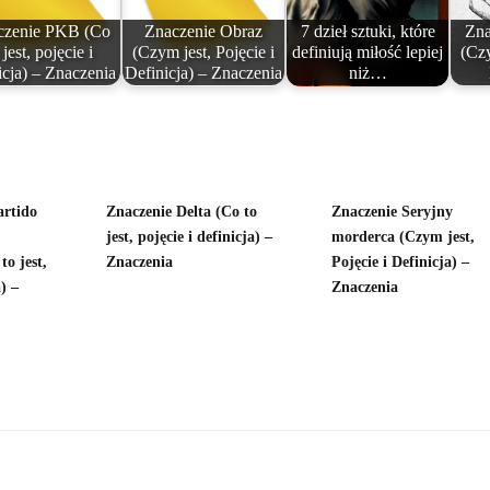
czenie PKB (Co
Znaczenie Obraz
7 dzieł sztuki, które
Zna
 jest, pojęcie i
(Czym jest, Pojęcie i
definiują miłość lepiej
(Czy
icja) – Znaczenia
Definicja) – Znaczenia
niż…
artido
Znaczenie Delta (Co to
Znaczenie Seryjny
jest, pojęcie i definicja) –
morderca (Czym jest,
to jest,
Znaczenia
Pojęcie i Definicja) –
) –
Znaczenia