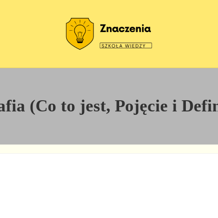
Szkoła wiedzy
Znaczenia
fia (Co to jest, Pojęcie i Defi