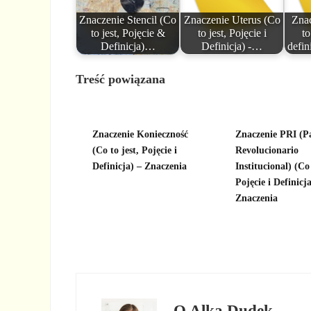
Znaczenie Stencil (Co
Znaczenie Uterus (Co
Zna
to jest, Pojęcie &
to jest, Pojęcie i
to
Definicja)…
Definicja) -…
defin
Treść powiązana
Znaczenie Konieczność
Znaczenie PRI (P
(Co to jest, Pojęcie i
Revolucionario
Definicja) – Znaczenia
Institucional) (Co 
Pojęcie i Definicja
Znaczenia
O
Alka Dudek