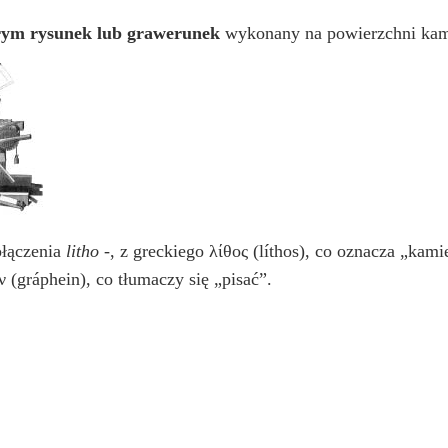
órym rysunek lub grawerunek
wykonany na powierzchni kami
ołączenia
litho
-, z greckiego λίθος (líthos), co oznacza „kami
 (gráphein), co tłumaczy się „pisać”.