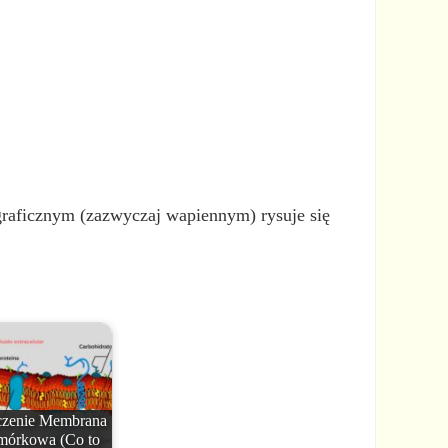
graficznym (zazwyczaj wapiennym) rysuje się
zenie Membrana
órkowa (Co to