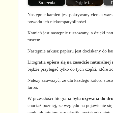
Znaczenia
Pojęcie i…
D
Następnie kamień jest pokrywany cienką warst
powodu ich niekompatybilności.
Kamień jest następnie tuszowany, a dzięki na
tuszem.
Następnie arkusz papieru jest dociskany do ka
Litografia
opiera się na zasadzie naturalnej
będzie przylegać tylko do tych części, które
Należy zauważyć, że dla każdego koloru stos
farba.
W przeszłości litografia
była używana do dru
chociaż później, ze względu na pojawienie się
cynk, aluminium czy plastik, został odsunięty 