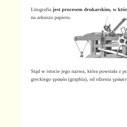
Litografia
jest procesem drukarskim, w kt
na arkuszu papieru.
Stąd w istocie jego nazwa, która powstała z p
greckiego γραφία (graphía), od rdzenia γράφειν