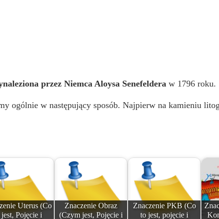
ynaleziona przez Niemca Aloysa Senefeldera
w 1796 roku.
my ogólnie w następujący sposób. Najpierw na kamieniu lito
zenie Uterus (Co
Znaczenie Obraz
Znaczenie PKB (Co
Znac
 jest, Pojęcie i
(Czym jest, Pojęcie i
to jest, pojęcie i
Kom