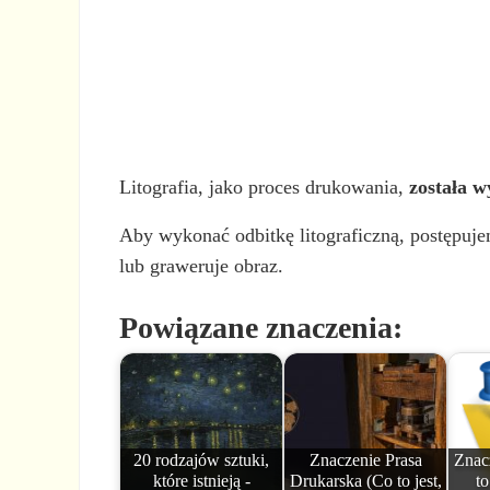
Litografia, jako proces drukowania,
została w
Aby wykonać odbitkę litograficzną, postępuje
lub graweruje obraz.
Powiązane znaczenia:
20 rodzajów sztuki,
Znaczenie Prasa
Znac
które istnieją -
Drukarska (Co to jest,
to