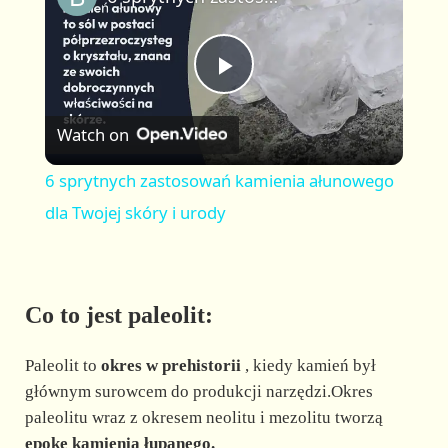
a
m
l
y
u
l
t
s
P
e
c
r
Watch on
e
l
e
6 sprytnych zastosowań kamienia ałunowego
n
a
dla Twojej skóry i urody
y
Co to jest paleolit:
V
Paleolit to
okres w prehistorii
, kiedy kamień był
i
głównym surowcem do produkcji narzędzi.Okres
paleolitu wraz z okresem neolitu i mezolitu tworzą
epokę kamienia łupanego.