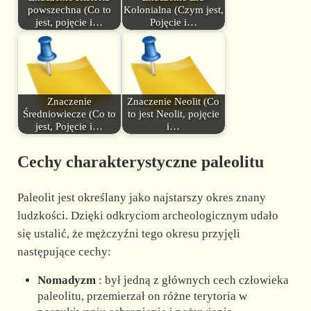
powszechna (Co to
Kolonialna (Czym jest,
jest, pojęcie i…
Pojęcie i…
Znaczenie
Znaczenie Neolit (Co
Średniowiecze (Co to
to jest Neolit, pojęcie
jest, Pojęcie i…
i…
Cechy charakterystyczne paleolitu
Paleolit jest określany jako najstarszy okres znany
ludzkości. Dzięki odkryciom archeologicznym udało
się ustalić, że mężczyźni tego okresu przyjęli
następujące cechy:
Nomadyzm
: był jedną z głównych cech człowieka
paleolitu, przemierzał on różne terytoria w