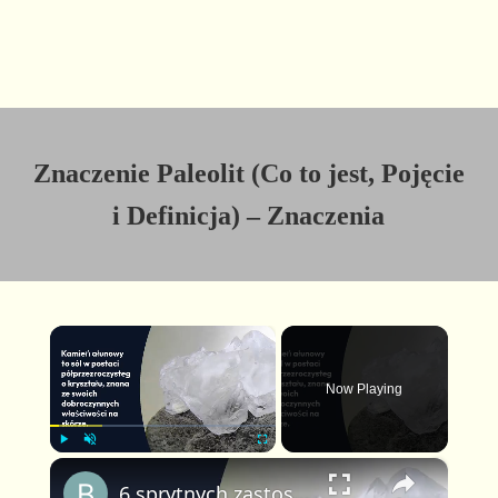
Znaczenie Paleolit (Co to jest, Pojęcie
i Definicja) – Znaczenia
×
Now Playing
×
P
U
F
6 sprytnych zastosowań kamienia ałunowego dla Twojej skóry i urody
l
n
u