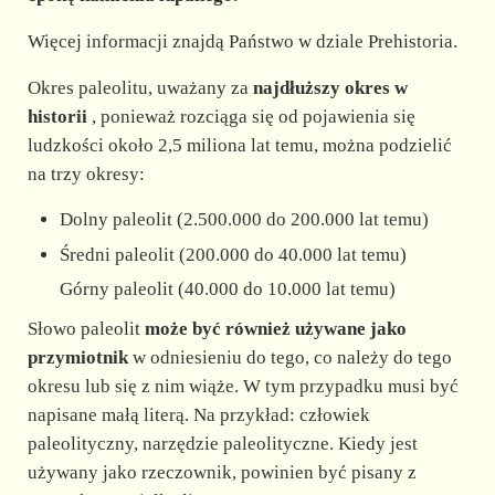
d
Więcej informacji znajdą Państwo w dziale Prehistoria.
e
Okres paleolitu, uważany za
najdłuższy okres w
historii
, ponieważ rozciąga się od pojawienia się
o
ludzkości około 2,5 miliona lat temu, można podzielić
na trzy okresy:
Dolny paleolit (2.500.000 do 200.000 lat temu)
Średni paleolit (200.000 do 40.000 lat temu)
Górny paleolit (40.000 do 10.000 lat temu)
Słowo paleolit
może być również używane jako
przymiotnik
w odniesieniu do tego, co należy do tego
okresu lub się z nim wiąże. W tym przypadku musi być
napisane małą literą. Na przykład: człowiek
paleolityczny, narzędzie paleolityczne. Kiedy jest
używany jako rzeczownik, powinien być pisany z