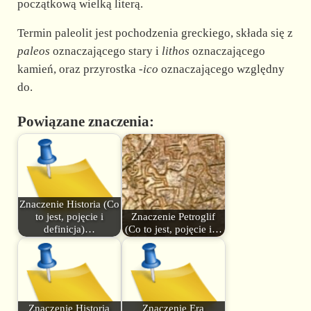
początkową wielką literą.
Termin paleolit jest pochodzenia greckiego, składa się z
paleos
oznaczającego stary i
lithos
oznaczającego
kamień, oraz przyrostka
-ico
oznaczającego względny
do.
Powiązane znaczenia:
Znaczenie Historia (Co
to jest, pojęcie i
Znaczenie Petroglif
definicja)…
(Co to jest, pojęcie i…
Znaczenie Historia
Znaczenie Era