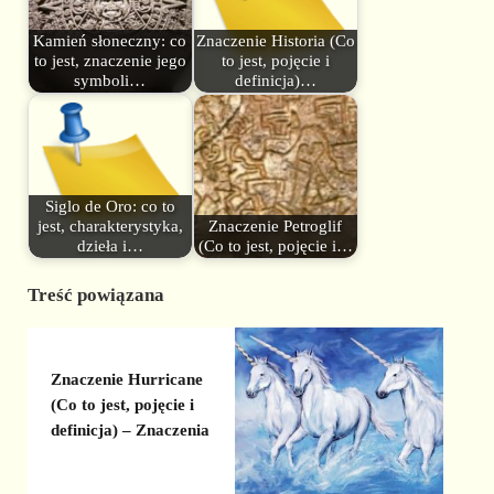
Kamień słoneczny: co
Znaczenie Historia (Co
to jest, znaczenie jego
to jest, pojęcie i
symboli…
definicja)…
Siglo de Oro: co to
jest, charakterystyka,
Znaczenie Petroglif
dzieła i…
(Co to jest, pojęcie i…
Treść powiązana
Znaczenie Hurricane
(Co to jest, pojęcie i
definicja) – Znaczenia